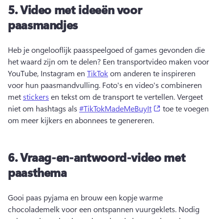
5.
Video met ideeën voor
paasmandjes
Heb je ongelooflijk paasspeelgoed of games gevonden die 
het waard zijn om te delen? 
Een transportvideo maken voor 
YouTube, Instagram en 
TikTok
 om anderen te inspireren 
voor hun paasmandvulling. 
Foto's en video's combineren 
met 
stickers
 en tekst om de transport te vertellen. 
Vergeet 
(opens in a new t
niet om hashtags als 
#TikTokMadeMeBuyIt
 toe te voegen 
om meer kijkers en abonnees te genereren. 
6.
Vraag-en-antwoord-video met
paasthema
Gooi paas pyjama en brouw een kopje warme 
chocolademelk voor een ontspannen vuurgeklets. 
Nodig 