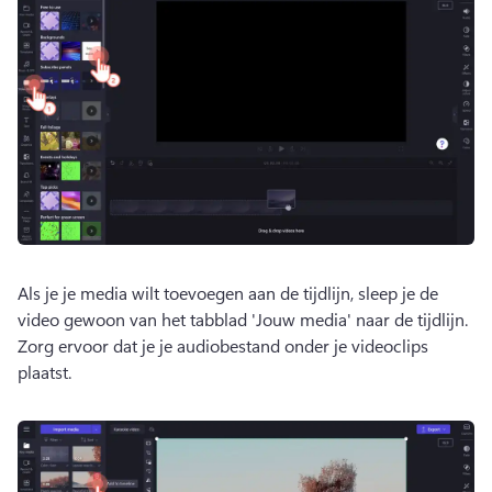
Als je je media wilt toevoegen aan de tijdlijn, sleep je de 
video gewoon van het tabblad 'Jouw media' naar de tijdlijn. 
Zorg ervoor dat je je audiobestand onder je videoclips 
plaatst. 