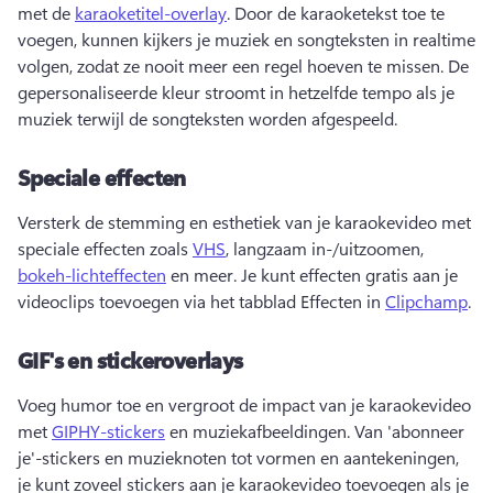
met de 
karaoketitel-overlay
. 
Door de karaoketekst toe te 
voegen, kunnen kijkers je muziek en songteksten in realtime 
volgen, zodat ze nooit meer een regel hoeven te missen. 
De 
gepersonaliseerde kleur stroomt in hetzelfde tempo als je 
muziek terwijl de songteksten worden afgespeeld. 
Speciale effecten
Versterk de stemming en esthetiek van je karaokevideo met 
speciale effecten zoals 
VHS
, langzaam in-/uitzoomen, 
bokeh-lichteffecten
 en meer. 
Je kunt effecten gratis aan je 
videoclips toevoegen via het tabblad Effecten in 
Clipchamp
. 
GIF's en stickeroverlays
Voeg humor toe en vergroot de impact van je karaokevideo 
met 
GIPHY-stickers
 en muziekafbeeldingen. 
Van 'abonneer 
je'-stickers en muzieknoten tot vormen en aantekeningen, 
je kunt zoveel stickers aan je karaokevideo toevoegen als je 