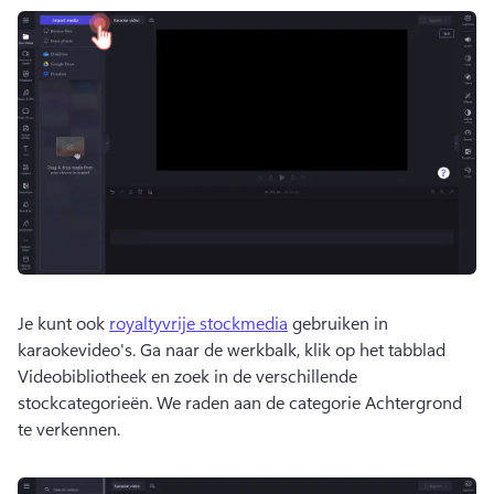
Je kunt ook 
royaltyvrije stockmedia
 gebruiken in 
karaokevideo's. 
Ga naar de werkbalk, klik op het tabblad 
Videobibliotheek en zoek in de verschillende 
stockcategorieën. 
We raden aan de categorie Achtergrond 
te verkennen. 