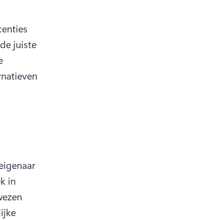
enties 
e juiste 
 
natieven 
eigenaar 
 in 
wezen 
jke 