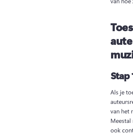
van hoe 
Toes
aute
muzi
Stap 
Als je t
auteursr
Meestal 
ook con