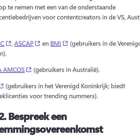
op te nemen met een van de onderstaande 
centiebedrijven voor contentcreators in de VS, Austr
(opens in a new tab)
(opens in a new tab)
(opens in a new tab)
AC
, 
ASCAP
 en 
BMI
 (gebruikers in de Verenigd
n). 
(opens in a new tab)
A AMCOS
 (gebruikers in Australië). 
(opens in a new tab)
 (gebruikers in het Verenigd Koninkrijk; biedt 
eklicenties voor trending nummers). 
2.
Bespreek een
temmingsovereenkomst