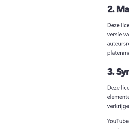
2.
Mas
Deze lic
versie v
auteursr
platenma
3.
Syn
Deze lic
elemente
verkrijg
YouTuber