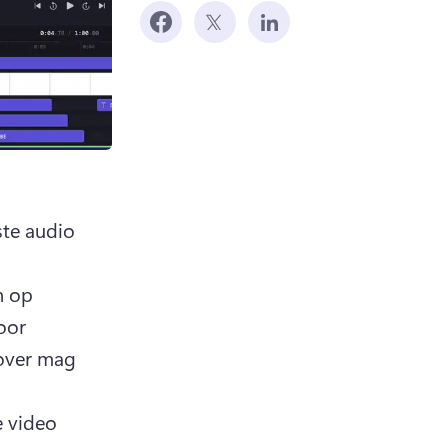
ste audio 
 op 
or 
over mag 
 video 