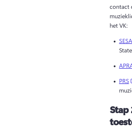
contact 
muziekli
het VK: 
SES
State
APR
PRS
muzi
Stap 
toes