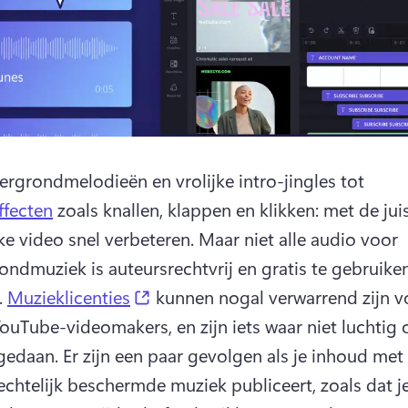
ergrondmelodieën en vrolijke intro-jingles tot 
ffecten
 zoals knallen, klappen en klikken: met de jui
ke video snel verbeteren. 
Maar niet alle audio voor 
ondmuziek is auteursrechtvrij en gratis te gebruiken
(opens in a new tab)
 
Muzieklicenties
 kunnen nogal verwarrend zijn vo
ouTube-videomakers, en zijn iets waar niet luchtig 
gedaan. 
Er zijn een paar gevolgen als je inhoud met 
echtelijk beschermde muziek publiceert, zoals dat je