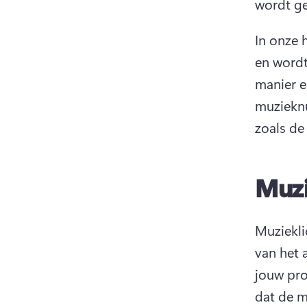
wordt ge
In onze 
en wordt
manier e
muzieknu
zoals de
Muzi
Muzieklic
van het 
jouw pro
dat de m