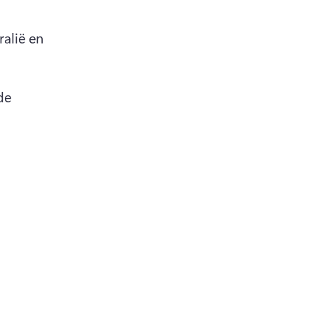
alië en 
e 