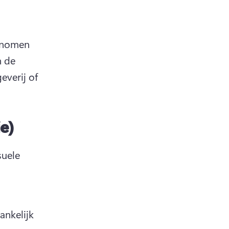
enomen 
 de 
verij of 
e)
uele 
nkelijk 