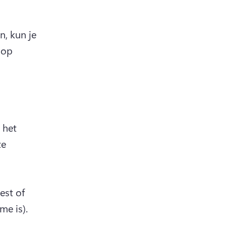
 new tab)
n, kun je 
op 
het 
e 
st of 
me is).