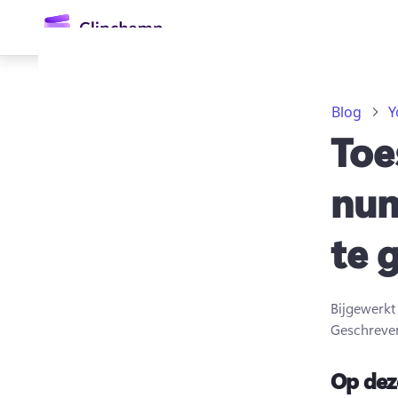
hoofdinhoud
Blog
Y
Toe
num
te 
Aanmelden
Gratis uitproberen
Bijgewerk
Geschreve
Op dez