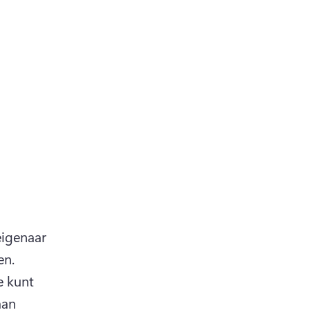
igenaar 
van het nummer vinden en contact met die persoon opnemen. 
 kunt 
an 