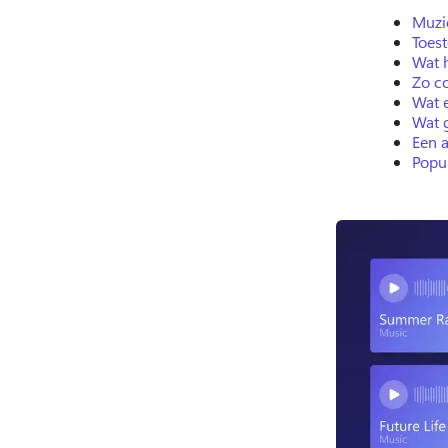
Muzie
Toes
Wat 
Zo c
Wat 
Wat 
Een 
Popul