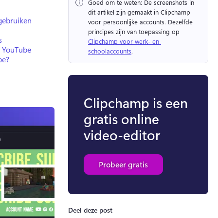
Goed om te weten:
 De screenshots in 
dit artikel zijn gemaakt in Clipchamp 
gebruiken
voor persoonlijke accounts. 
Dezelfde 
principes zijn van toepassing op 
s
Clipchamp voor werk- en 
p YouTube
schoolaccounts
. 
be?
Clipchamp is een
gratis online
video-editor
Probeer gratis
Deel deze post