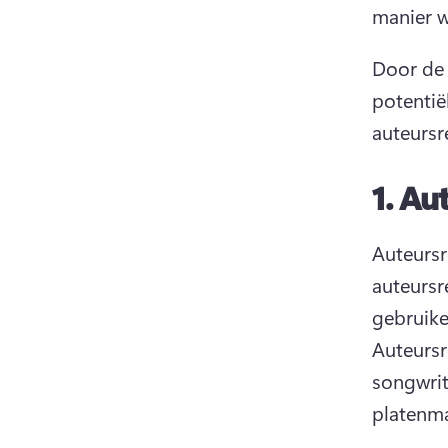
manier w
Door de
potentië
auteursr
1.
Au
Auteursr
auteursr
Auteursr
songwrite
platenma