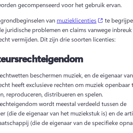
orden gecompenseerd voor het gebruik ervan. 
(opens in a
 grondbeginselen van 
muzieklicenties
 te begrijpe
le juridische problemen en claims vanwege inbreuk 
echt vermijden. 
Dit zijn drie soorten licenties:
teursrechteigendom
echtwetten beschermen muziek, en de eigenaar van 
echt heeft exclusieve rechten om muziek openbaar t
gebruiken, reproduceren, distribueren en spelen. 
echteigendom wordt meestal verdeeld tussen de 
r (die de eigenaar van het muziekstuk is) en de artie
atschappij (die de eigenaar van de specifieke opna