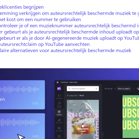
klicenties begrijpen
temming verkrijgen om auteursrechtelijk beschermde muziek te 
het kost om een nummer te gebruiken
ontroleer je of een muzieknummer auteursrechtelijk beschermd i
er gebeurt als je auteursrechtelijk beschermde inhoud uploadt o
gebeurt er als je door AI-gegenereerde muziek uploadt op YouTu
auteursrechtclaim op YouTube aanvechten
aire alternatieven voor auteursrechtelijk beschermde muziek