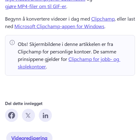
gjøre MP4-filer om til GIF-er
. 
Begynn å konvertere videoer i dag med 
Clipchamp
, eller last 
ned 
Microsoft Clipchamp-appen for Windows
. 
Obs!
 Skjermbildene i denne artikkelen er fra 
Clipchamp for personlige kontoer. 
De samme 
prinsippene gjelder for 
Clipchamp for jobb- og 
skolekontoer
. 
Del dette innlegget
Videoredigering