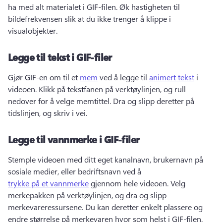
ha med alt materialet i GIF-filen. 
Øk hastigheten til 
bildefrekvensen slik at du ikke trenger å klippe i 
visualobjekter. 
Legge til tekst i GIF-filer
Gjør GIF-en om til et 
mem
 ved å legge til 
animert tekst
 i 
videoen. 
Klikk på tekstfanen på verktøylinjen, og rull 
nedover for å velge memtittel. Dra og slipp deretter på 
tidslinjen, og skriv i vei. 
Legge til vannmerke i GIF-filer
Stemple videoen med ditt eget kanalnavn, brukernavn på 
sosiale medier, eller bedriftsnavn ved å 
trykke på et vannmerke
 gjennom hele videoen. 
Velg 
merkepakken på verktøylinjen, og dra og slipp 
merkevareressursene. 
Du kan deretter enkelt plassere og 
endre størrelse på merkevaren hvor som helst i GIF-filen. 