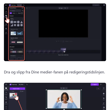
Dra og slipp fra Dine medier-fanen på redigeringstidslinjen. 