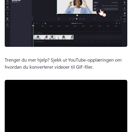
Trenger du mer hjelp? 
Sjekk ut YouTube-opplæringen om 
hvordan du konverterer videoer til GIF-filer. 