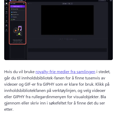
Hvis du vil bruke 
royalty-frie medier fra samlingen
 i stedet, 
går du til innholdsbibliotek-fanen for å finne tusenvis av 
videoer og GIF-er fra GIPHY som er klare for bruk. 
Klikk på 
innholdsbibliotekfanen på verktøylinjen, og velg videoer 
eller GIPHY fra rullegardinmenyen for visualobjekter.
 Bla 
gjennom eller skriv inn i søkefeltet for å finne det du ser 
etter. 