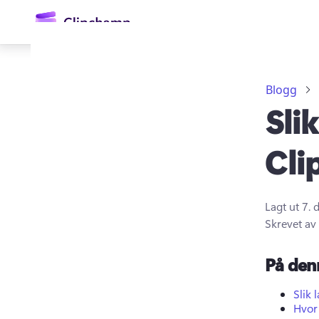
hovedinnhold
Blogg
Sli
Cl
Lagt ut
7. 
Logg på
Skrevet av
Prøv gratis
På den
Slik
Hvor