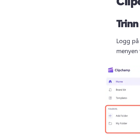
Cli
Trinn
Logg på
menyen t