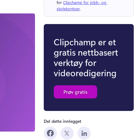
for 
Clipchamp for jobb- og 
skolekontoer
. 
Clipchamp er et
gratis nettbasert
verktøy for
videoredigering
Prøv gratis
Del dette innlegget