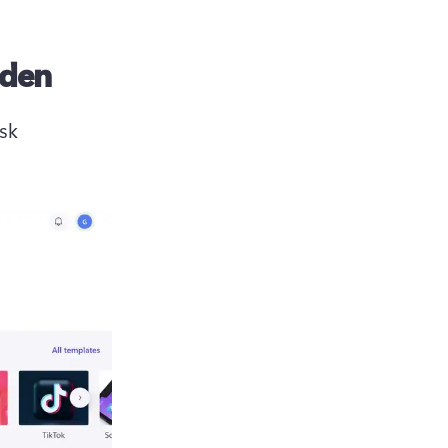
iden
sk 