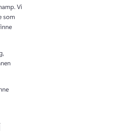
champ. 
Vi 
e som 
inne 
, 
nnen 
nne 
i