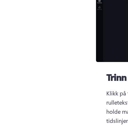
Trinn
Klikk på 
rulleteks
holde ma
tidslinje