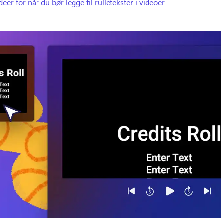
deer for når du bør legge til rulletekster i videoer