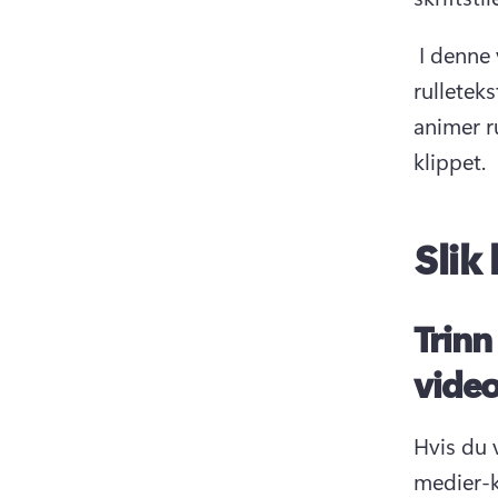
 I denne veiledningen utforsker du hvordan du legger til 
rulleteks
animer r
klippet. 
Slik 
Trinn
video
Hvis du v
medier-k