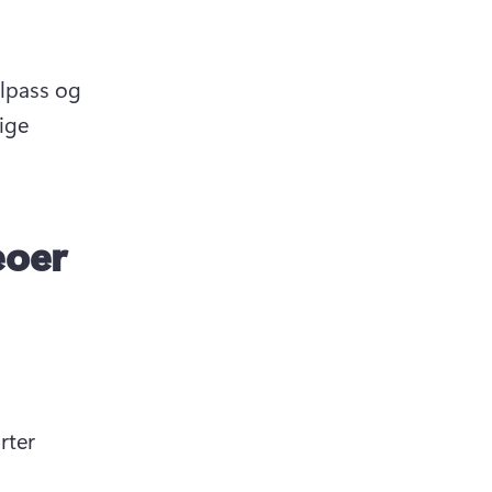
tilpass og 
ige 
deoer
ter 