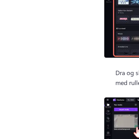
Dra og s
med rull