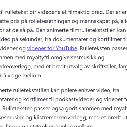
il rulletekst gir videoene et filmaktig preg. 
Det er en
ette pris på rollebesetningen og mannskapet på, elle
or at de så på. 
Den animerte filmrulletekststilen kan 
ideo på sekunder, fra dokumentarer og kortfilmer til
videoer og 
videoer for YouTube
. 
Rulleteksten passer
men med royaltyfri omgivelsesmusikk og 
rkeoverlegg, med et bredt utvalg av skriftstiler, far
er å velge mellom. 
rte rulletekststilen kan polere enhver video, fra 
arer og kortfilmer til podkastvideoer og videoer fo
 
Rulleteksten passer også godt sammen med royalty
esmusikk og klistremerkeoverlegg, med et bredt ut
ler, farger og størrelser å velge mellom. 