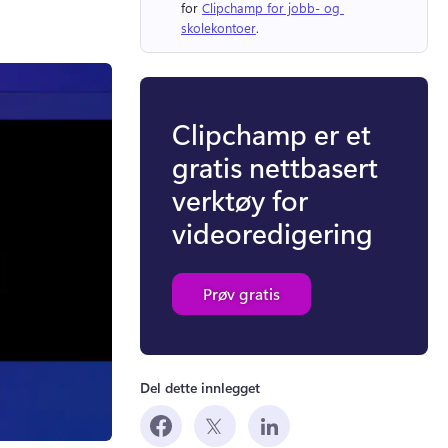
for 
Clipchamp for jobb- og 
skolekontoer
. 
Clipchamp er et
gratis nettbasert
verktøy for
videoredigering
Prøv gratis
Del dette innlegget