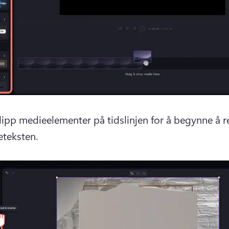
lipp medieelementer på tidslinjen for å begynne å re
eteksten. 