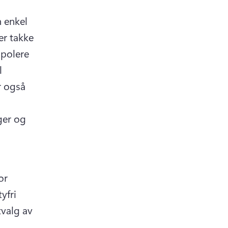
 enkel 
r takke 
polere 
 
 også 
ger og 
r 
fri 
valg av 