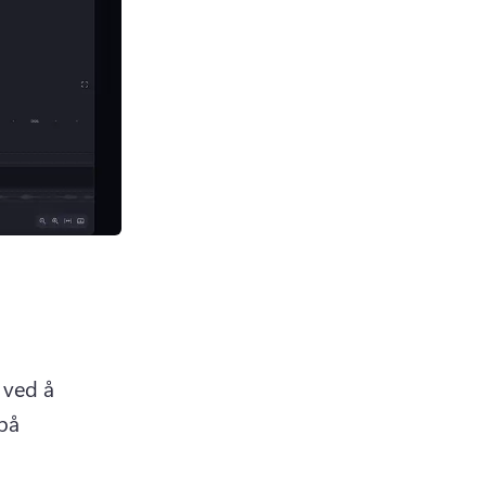
ved å 
på 