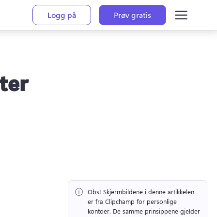
Logg på
Prøv gratis
ster
Obs!
 Skjermbildene i denne artikkelen 
er fra Clipchamp for personlige 
kontoer. 
De samme prinsippene gjelder 