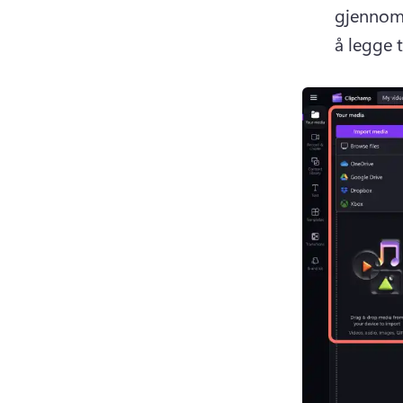
gjennom 
å legge ti