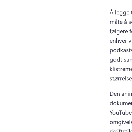
Å legge t
måte å s
følgere f
enhver v
podkast
godt sam
klistreme
størrels
Den anime
dokument
YouTube.
omgivels
skriftsti