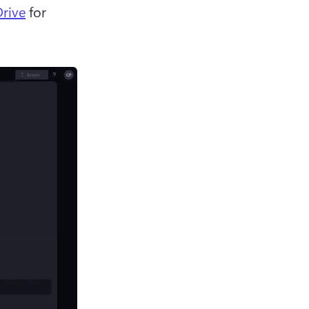
rive
 for 