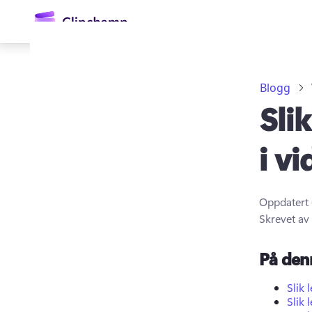
hovedinnhold
Blogg
Slik
i v
Oppdatert
Logg på
Skrevet av
Prøv gratis
På den
Slik 
Slik 