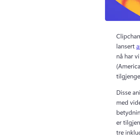
Clipchamp
lansert 
a
nå har v
(America
tilgjenge
Disse an
med vide
betydnin
er tilgje
tre inkl