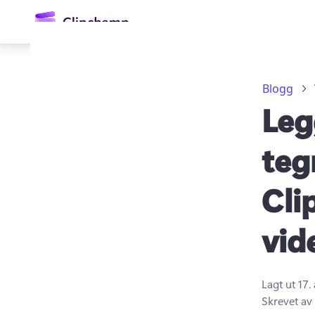
hovedinnhold
Blogg
Legg
teg
Cli
Logg på
vid
Prøv gratis
Lagt ut
17.
Skrevet av