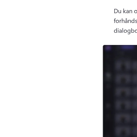
Du kan og
forhåndsv
dialogbo