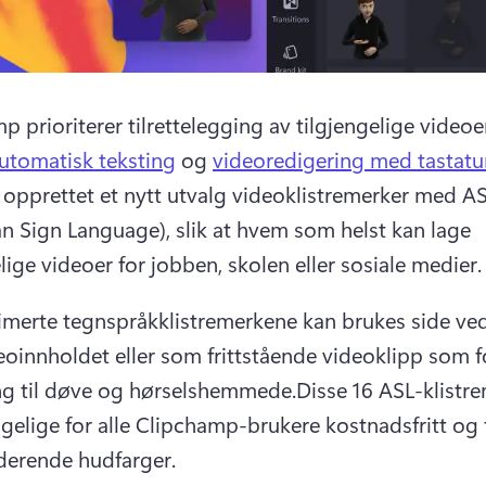
 prioriterer tilrettelegging av tilgjengelige videoer
utomatisk teksting
 og 
videoredigering med tastatu
i opprettet et nytt utvalg videoklistremerker med AS
n Sign Language), slik at hvem som helst kan lage 
lige videoer for jobben, skolen eller sosiale medier.
imerte tegnspråkklistremerkene kan brukes side ved
oinnholdet eller som frittstående videoklipp som fo
g til døve og hørselshemmede.
Disse 16 ASL-klistre
ngelige for alle Clipchamp-brukere kostnadsfritt og f
uderende hudfarger. 