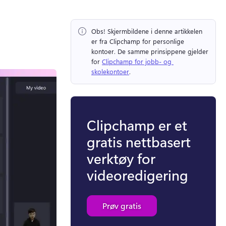
Obs!
 Skjermbildene i denne artikkelen 
er fra Clipchamp for personlige 
kontoer. 
De samme prinsippene gjelder 
for 
Clipchamp for jobb- og 
skolekontoer
. 
Clipchamp er et
gratis nettbasert
verktøy for
videoredigering
Prøv gratis