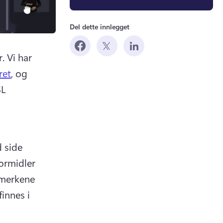
Del dette innlegget
. 
Vi har 
ret
, og 
L 
 
 side 
rmidler 
merkene 
innes i 