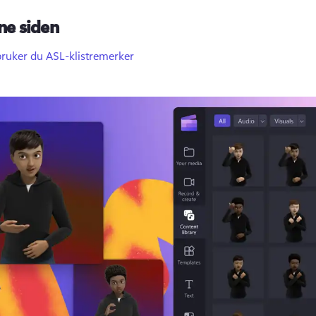
ne siden
bruker du ASL-klistremerker