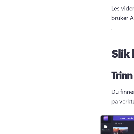
Les vide
bruker AS
. 
Slik
Trinn
Du finne
på verktø