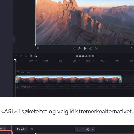
 «ASL» i søkefeltet og velg klistremerkealternativet.