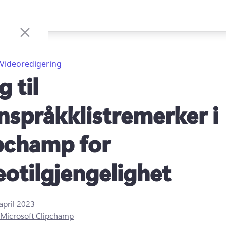
Videoredigering
 til
nspråkklistremerker i
pchamp for
eotilgjengelighet
 april 2023
Microsoft Clipchamp