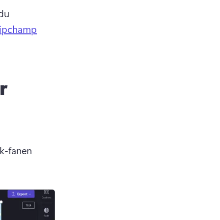
du 
lipchamp
r
k-fanen 