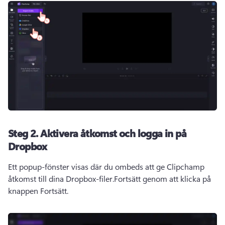
Steg 2.
Aktivera åtkomst och logga in på
Dropbox
Ett popup-fönster visas där du ombeds att ge Clipchamp 
åtkomst till dina Dropbox-filer.
Fortsätt genom att klicka på 
knappen Fortsätt.