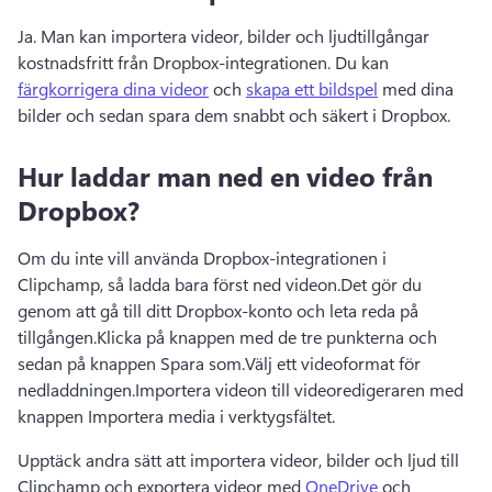
Ja. 
Man kan importera videor, bilder och ljudtillgångar 
kostnadsfritt från Dropbox-integrationen. 
Du kan 
färgkorrigera dina videor
 och 
skapa ett bildspel
 med dina 
bilder och sedan spara dem snabbt och säkert i Dropbox. 
Hur laddar man ned en video från
Dropbox?
Om du inte vill använda Dropbox-integrationen i 
Clipchamp, så ladda bara först ned videon.
Det gör du 
genom att gå till ditt Dropbox-konto och leta reda på 
tillgången.
Klicka på knappen med de tre punkterna och 
sedan på knappen Spara som.
Välj ett videoformat för 
nedladdningen.
Importera videon till videoredigeraren med 
knappen Importera media i verktygsfältet.
Upptäck andra sätt att importera videor, bilder och ljud till 
Clipchamp och exportera videor med 
OneDrive
 och 