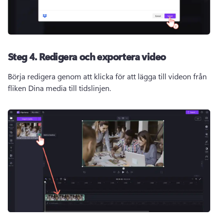
Steg 4.
Redigera och exportera video
Börja redigera genom att klicka för att lägga till videon från 
fliken Dina media till tidslinjen.