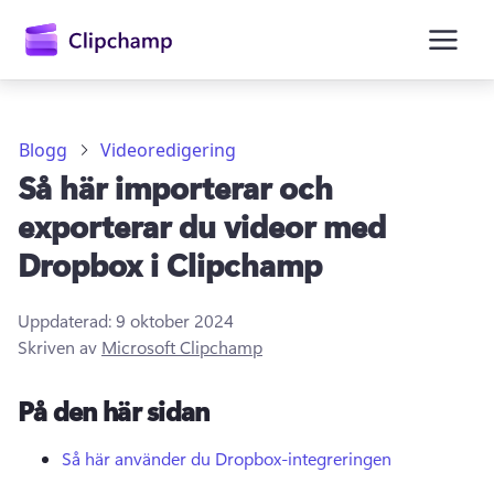
till
huvudinnehåll
Blogg
Videoredigering
Så här importerar och
exporterar du videor med
Dropbox i Clipchamp
Uppdaterad:
9 oktober 2024
Skriven av
Microsoft Clipchamp
Logga in
På den här sidan
Prova kostnadsfritt
Så här använder du Dropbox-integreringen