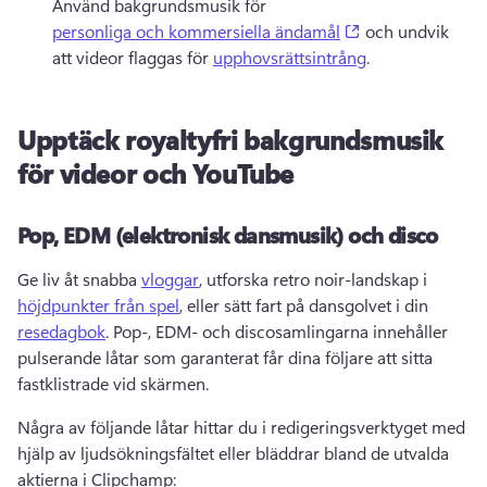
Använd bakgrundsmusik för 
(opens in a new 
personliga och kommersiella ändamål
 och undvik 
att videor flaggas för 
upphovsrättsintrång
. 
Upptäck royaltyfri bakgrundsmusik
för videor och YouTube
Pop, EDM (elektronisk dansmusik) och disco
Ge liv åt snabba 
vloggar
, utforska retro noir-landskap i 
höjdpunkter från spel
, eller sätt fart på dansgolvet i din 
resedagbok
. 
Pop-, EDM- och discosamlingarna innehåller 
pulserande låtar som garanterat får dina följare att sitta 
fastklistrade vid skärmen. 
Några av följande låtar hittar du i redigeringsverktyget med 
hjälp av ljudsökningsfältet eller bläddrar bland de utvalda 
aktierna i Clipchamp: