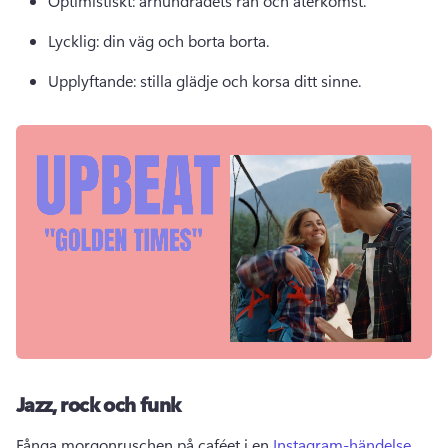
Optimistiskt: århundradets rån och återkomst. 
Lycklig: din väg och borta borta. 
Upplyftande: stilla glädje och korsa ditt sinne. 
Jazz, rock och funk
Fånga morgonruschen på caféet i en 
Instagram-händelse