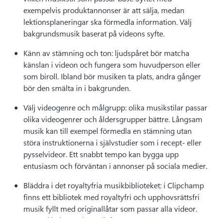
exempelvis produktannonser är att sälja, medan 
lektionsplaneringar ska förmedla information. 
Välj 
bakgrundsmusik baserat på videons syfte. 
Känn av stämning och ton: ljudspåret bör matcha 
känslan i videon och fungera som huvudperson eller 
som biroll. 
Ibland bör musiken ta plats, andra gånger 
bör den smälta in i bakgrunden. 
Välj videogenre och målgrupp: olika musikstilar passar 
olika videogenrer och åldersgrupper bättre. 
Långsam 
musik kan till exempel förmedla en stämning utan 
störa instruktionerna i självstudier som i recept- eller 
pysselvideor. 
Ett snabbt tempo kan bygga upp 
entusiasm och förväntan i annonser på sociala medier. 
Bläddra i det royaltyfria musikbiblioteket: i Clipchamp 
finns ett bibliotek med royaltyfri och upphovsrättsfri 
musik fyllt med originallåtar som passar alla videor. 