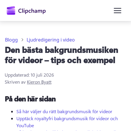
till
huvudinnehåll
Blogg
Ljudredigering i video
Den bästa bakgrundsmusiken
för videor – tips och exempel
Uppdaterad:
10 juli 2026
Skriven av
Kieron Byatt
Logga in
På den här sidan
Prova kostnadsfritt
Så här väljer du rätt bakgrundsmusik för videor
Upptäck royaltyfri bakgrundsmusik för videor och
YouTube