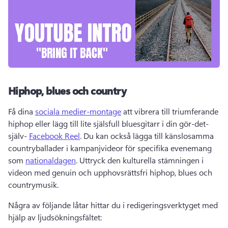
Hiphop, blues och country
Få dina 
sociala medier-montage
 att vibrera till triumferande 
hiphop eller lägg till lite själsfull bluesgitarr i din gör-det-
själv- 
Facebook Reel
. 
Du kan också lägga till känslosamma 
countryballader i kampanjvideor för specifika evenemang 
som 
nationaldagen
. 
Uttryck den kulturella stämningen i 
videon med genuin och upphovsrättsfri hiphop, blues och 
countrymusik. 
Några av följande låtar hittar du i redigeringsverktyget med 
hjälp av ljudsökningsfältet: 