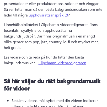
presentationer eller produktdemonstrationer och vloggar. 
Så var hittar man då den bästa bakgrundsmusiken som inte 
(opens in a new tab)
leder till några 
upphovsrättsanspråk
? 
I innehållsbiblioteket i Clipchamp-videoredigeraren finns 
tusentals royaltyfria och upphovsrättsfria 
bakgrundsljudspår. 
Där finns originalmusik i en mängd 
olika genrer som pop, jazz, country, lo-fi och mycket mer, 
helt gratis. 
Läs vidare och ta reda på hur du hittar den bästa 
bakgrundsmusiken i 
Clipchamp-videoredigeraren
. 
Så här väljer du rätt bakgrundsmusik
för videor
Bestäm videons mål: syftet med din videon indikerar 
vilken musikstil som passar bäst. 
Syftet med 