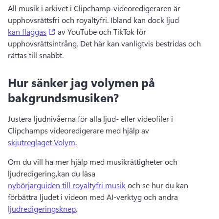
All musik i arkivet i Clipchamp-videoredigeraren är 
upphovsrättsfri och royaltyfri. 
Ibland kan dock ljud 
(opens in a new tab)
kan flaggas
 av YouTube och TikTok för 
upphovsrättsintrång. 
Det här kan vanligtvis bestridas och 
rättas till snabbt. 
Hur sänker jag volymen på
bakgrundsmusiken?
Justera ljudnivåerna för alla ljud- eller videofiler i 
Clipchamps videoredigerare med hjälp av 
skjutreglaget Volym
. 
Om du vill ha mer hjälp med musikrättigheter och 
ljudredigering,kan du läsa 
nybörjarguiden till royaltyfri musik
 och se hur du kan 
förbättra ljudet i videon med AI-verktyg och andra 
ljudredigeringsknep
. 