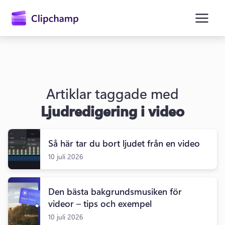
till
huvudinnehåll
Artiklar taggade med
Ljudredigering i video
Så här tar du bort ljudet från en video
10 juli 2026
Logga in
Prova kostnadsfritt
Den bästa bakgrundsmusiken för
videor – tips och exempel
10 juli 2026