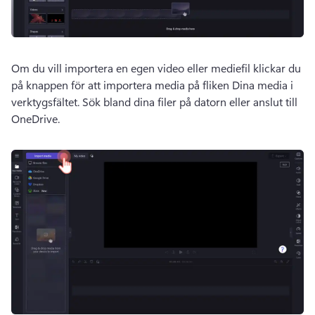
Om du vill importera en egen video eller mediefil klickar du 
på knappen för att importera media på fliken Dina media i 
verktygsfältet. Sök bland dina filer på datorn eller anslut till 
OneDrive.