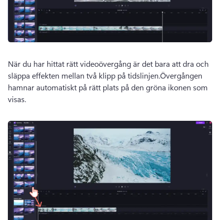
När du har hittat rätt videoövergång är det bara att dra och 
släppa effekten mellan två klipp på tidslinjen.
Övergången 
hamnar automatiskt på rätt plats på den gröna ikonen som 
visas.