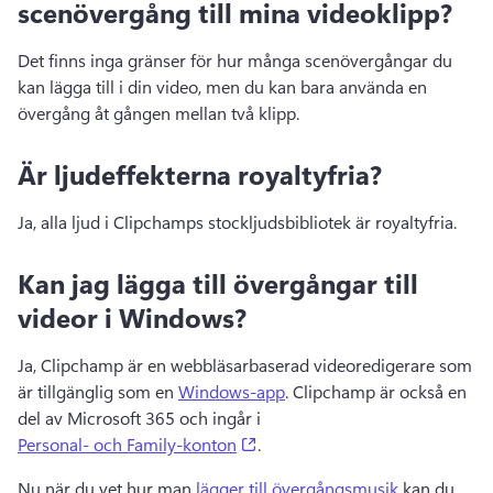
scenövergång till mina videoklipp?
Det finns inga gränser för hur många scenövergångar du 
kan lägga till i din video, men du kan bara använda en 
övergång åt gången mellan två klipp.
Är ljudeffekterna royaltyfria?
Ja, alla ljud i Clipchamps stockljudsbibliotek är royaltyfria.
Kan jag lägga till övergångar till
videor i Windows?
Ja, Clipchamp är en webbläsarbaserad videoredigerare som 
är tillgänglig som en 
Windows-app
. 
Clipchamp är också en 
del av Microsoft 365 och ingår i 
(opens in a new tab)
Personal- och Family-konton
. 
Nu när du vet hur man 
lägger till övergångsmusik
 kan du 