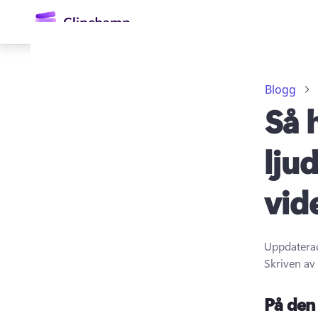
till
huvudinnehåll
Blogg
Så h
ljud
vid
Logga in
Prova kostnadsfritt
Uppdatera
Skriven av
På den 