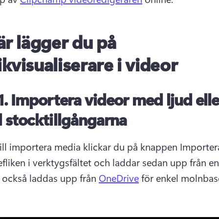
är lägger du på
kvisualiserare i videor
1.
Importera videor med ljud eller
 stocktillgångarna
ll importera media klickar du på knappen Importer
n också laddas upp från 
OneDrive
 för enkel molnbas
 