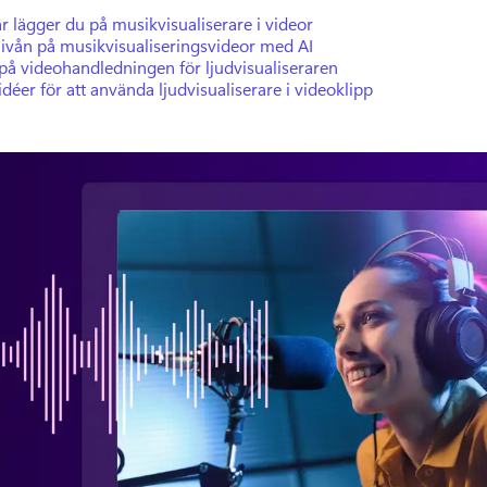
r lägger du på musikvisualiserare i videor
ivån på musikvisualiseringsvideor med AI
 på videohandledningen för ljudvisualiseraren
déer för att använda ljudvisualiserare i videoklipp