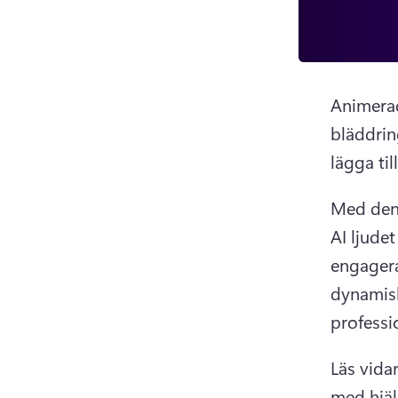
Animerade
bläddrin
lägga till
Med den 
AI ljude
engagera
dynamisk
professi
Läs vidar
med hjäl