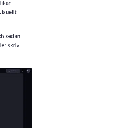
liken 
isuellt 
ch sedan 
er skriv 