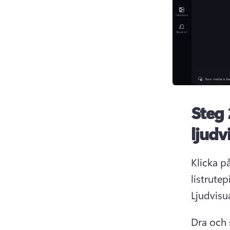
Steg 
ljudv
Klicka på
Ljudvisu
Dra och 