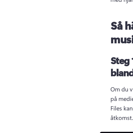
Så h
musi
Steg 
bland
Om du vi
Files ka
åtkomst.