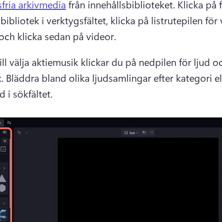
fria arkivmedia
 från innehållsbiblioteket. 
Klicka på f
bibliotek i verktygsfältet, klicka på listrutepilen för v
 och klicka sedan på videor. 
ll välja aktiemusik klickar du på nedpilen för ljud o
. 
Bläddra bland olika ljudsamlingar efter kategori ell
 i sökfältet. 