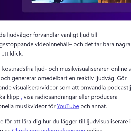
 ljudvågor förvandlar vanligt ljud till 
gsstoppande videoinnehåll– och det tar bara några k
 ett klick. 
kostnadsfria ljud- och musikvisualiseraren online s
t och genererar omedelbart en reaktiv ljudvåg. 
Gör 
nde visualiserarvideor som att omvandla podcastljud
a klipp 
,
 visa radiosändningar eller producera 
onella musikvideor för 
YouTube
 och annat. 
e för att lära dig hur du lägger till ljudvisualiserare i
p av 
Clipchamp videoredigeraren
 online. 