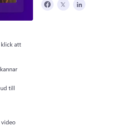
lick att 
kannar 
 till 
 video 