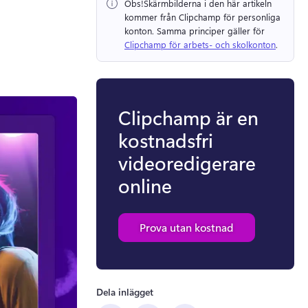
Obs!
Skärmbilderna i den här artikeln 
kommer från Clipchamp för personliga 
konton. 
Samma principer gäller för 
Clipchamp för arbets- och skolkonton
. 
Clipchamp är en
kostnadsfri
videoredigerare
online
Prova utan kostnad
Dela inlägget