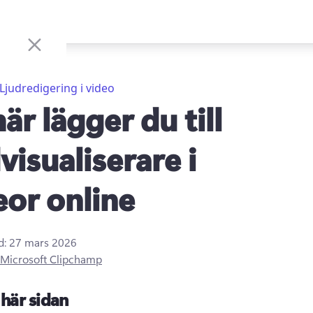
Ljudredigering i video
är lägger du till
visualiserare i
eor online
d:
27 mars 2026
Microsoft Clipchamp
här sidan