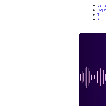
Så hä
Höj n
Titta
Fem i