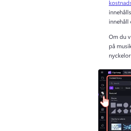
kostnads
innehålls
innehåll
Om du vi
på musik
nyckelord