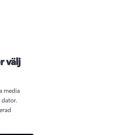
 välj
a media 
på mediefliken i verktygsfältet och laddar sedan upp från en dator. 
erad 