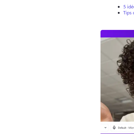
5 id
Tips