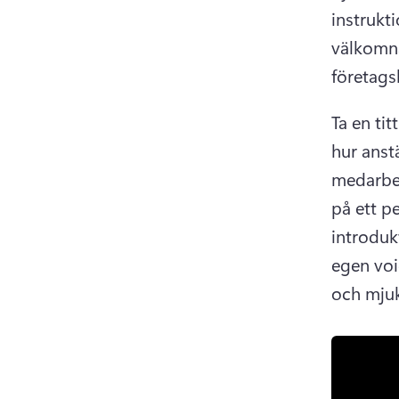
instrukt
välkomna
företagsk
Ta en ti
hur anstä
medarbet
på ett pe
introduk
egen voi
och mju