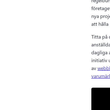
regelbun
företage
nya proj
att håll
Titta på
anställda
dagliga 
initiativ
av 
webbk
varumär