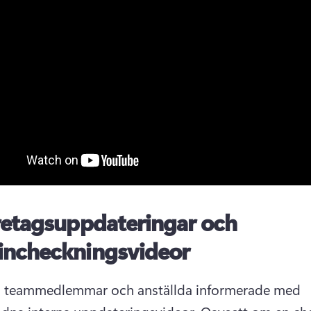
retagsuppdateringar och
incheckningsvideor
a teammedlemmar och anställda informerade med 