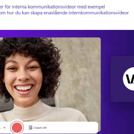
éer för interna kommunikationsvideor med exempel
 om hur du kan skapa enastående internkommunikationsvideor