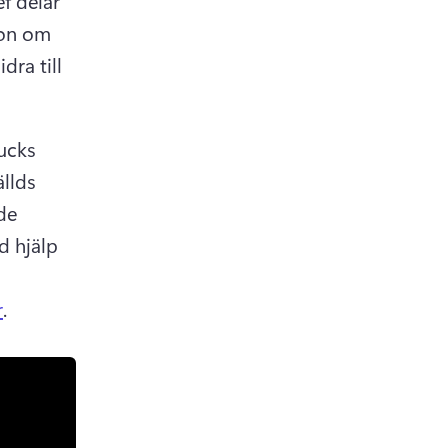
 delar 
ion om 
ra till 
ucks 
llds 
e 
 hjälp 
r
. 