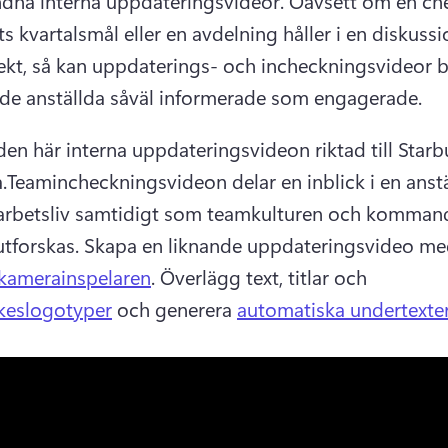
dna interna uppdateringsvideor. 
Oavsett om en chef
ts kvartalsmål eller en avdelning håller i en diskuss
ekt, så kan uppdaterings- och incheckningsvideor bid
a de anställda såväl informerade som engagerade. 
 den här interna uppdateringsvideon riktad till Starb
.
Teamincheckningsvideon delar en inblick i en anstä
arbetsliv samtidigt som teamkulturen och kommand
 utforskas. 
Skapa en liknande uppdateringsvideo med
amerainspelaren
. 
Överlägg text, titlar och 
keslogotyper
 och generera 
automatiska undertexte