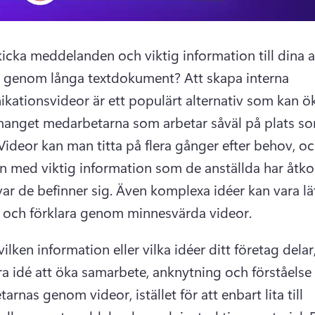
kicka meddelanden och viktig information till dina an
e genom långa textdokument? 
Att skapa interna 
ationsvideor är ett populärt alternativ som kan ök
nget medarbetarna som arbetar såväl på plats so
Videor kan man titta på flera gånger efter behov, oc
n med viktig information som de anställda har åtkoms
ar de befinner sig. 
Även komplexa idéer kan vara lätt
sig och förklara genom minnesvärda videor. 
ilken information eller vilka idéer ditt företag delar, 
ra idé att öka samarbete, anknytning och förståelse 
rnas genom videor, istället för att enbart lita till 