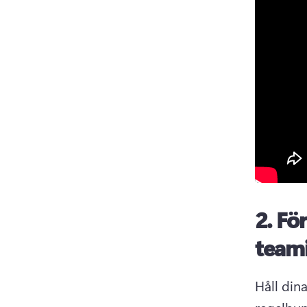
2.
Fö
team
Håll din