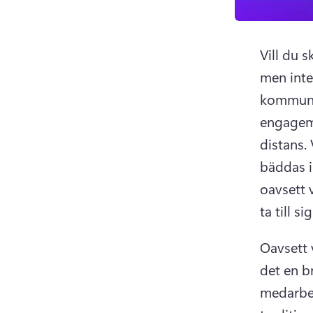
Vill du s
men int
kommunik
engagema
distans. 
bäddas i
oavsett v
ta till 
Oavsett v
det en b
medarbeta