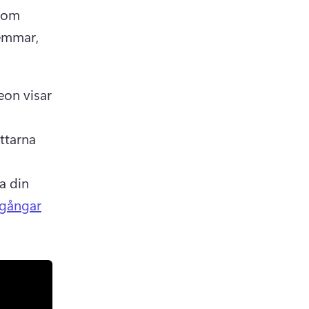
som 
emmar, 
eon visar 
ttarna 
a din 
gångar