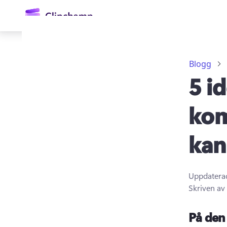
till
huvudinnehåll
Blogg
5 i
kom
kan
Logga in
Prova kostnadsfritt
Uppdatera
Skriven av
På den 