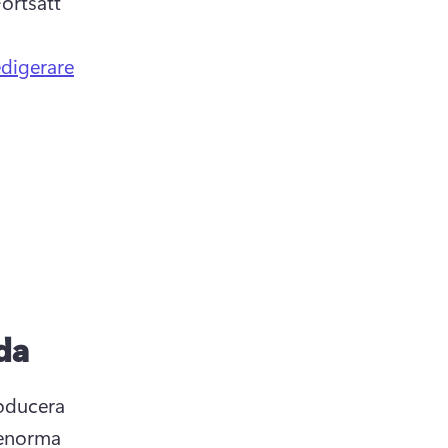
ortsätt 
digerare
da
oducera 
 enorma 