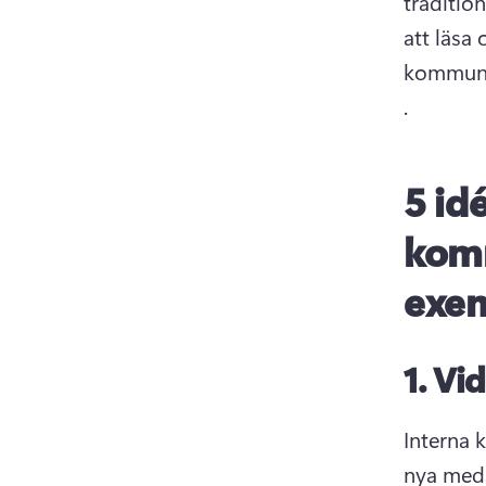
traditio
att läsa 
kommuni
. 
5 id
kom
exe
1.
Vid
Interna 
nya meda