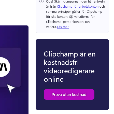
Obs!
 Skärmdumparna i den här artikeln 
är från 
Clipchamp för arbetskonton
 och 
samma principer gäller för Clipchamp 
för skolkonton. 
Självstudierna för 
Clipchamp-personkonton kan 
variera.
Läs mer
. 
Clipchamp är en
kostnadsfri
videoredigerare
online
Prova utan kostnad