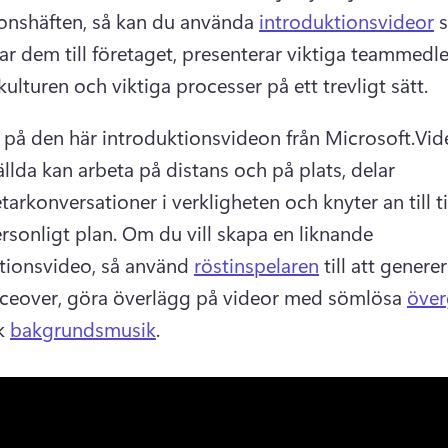
ionshäften, så kan du använda 
introduktionsvideor
 
r dem till företaget, presenterar viktiga teammedl
ulturen och viktiga processer på ett trevligt sätt. 
tt på den här introduktionsvideon från Microsoft.
Vid
llda kan arbeta på distans och på plats, delar 
arkonversationer i verkligheten och knyter an till ti
rsonligt plan. 
Om du vill skapa en liknande 
tionsvideo, så använd 
röstinspelaren
 till att generer
ceover, göra överlägg på videor med sömlösa 
över
k 
bakgrundsmusik
. 