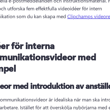
nella e-postmeddelanden och instruktionsmaterial. 
F
och utforska fem effektfulla videoidéer för intern 
kation som du kan skapa med 
Clipchamps videore
éer för interna
munikationsvideor med
mpel
eor med introduktion av anställ
kommunikationsvideor är idealiska när man ska intr
rbetare. 
Istället för att överskölja nybörjarna med