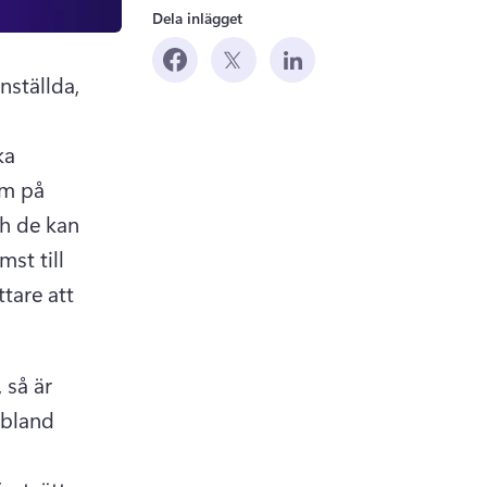
Dela inlägget
ställda, 
a 
m på 
h de kan 
t till 
are att 
så är 
bland 