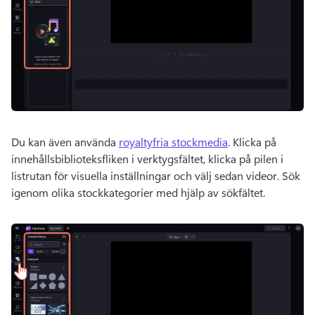
Du kan även använda 
royaltyfria stockmedia
. Klicka på 
innehållsbiblioteksfliken i verktygsfältet, klicka på pilen i 
listrutan för visuella inställningar och välj sedan videor. Sök 
igenom olika stockkategorier med hjälp av sökfältet. 