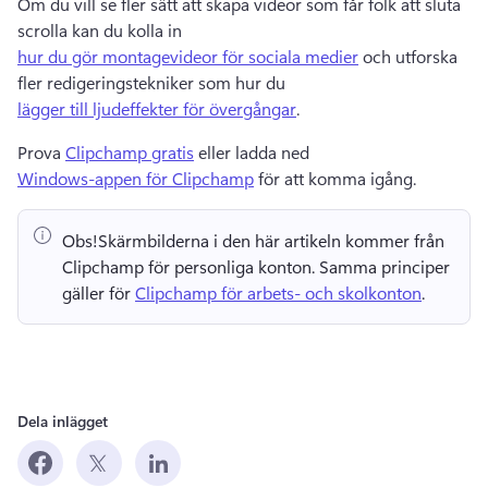
Om du vill se fler sätt att skapa videor som får folk att sluta 
scrolla kan du kolla in 
hur du gör montagevideor för sociala medier
 och utforska 
fler redigeringstekniker som hur du 
lägger till ljudeffekter för övergångar
. 
Prova 
Clipchamp gratis
 eller ladda ned 
Windows-appen för Clipchamp
 för att komma igång. 
Obs!
Skärmbilderna i den här artikeln kommer från 
Clipchamp för personliga konton. 
Samma principer 
gäller för 
Clipchamp för arbets- och skolkonton
. 
Dela inlägget