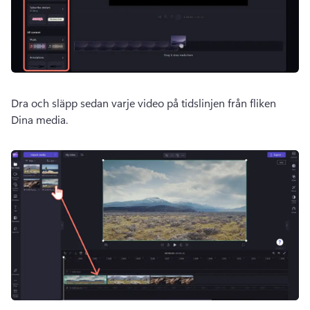
Dra och släpp sedan varje video på tidslinjen från fliken 
Dina media. 