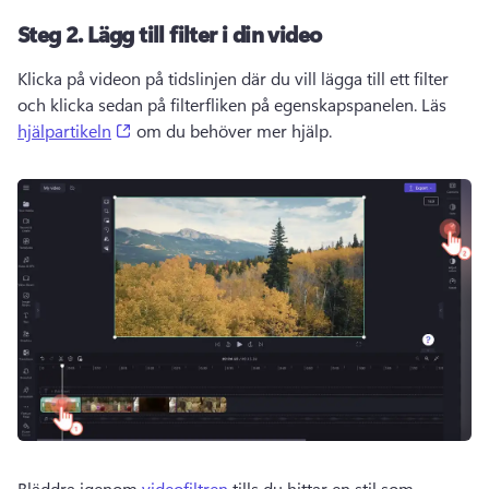
Steg 2. Lägg till filter i din video
Klicka på videon på tidslinjen där du vill lägga till ett filter 
och klicka sedan på filterfliken på egenskapspanelen. Läs 
(opens in a new tab)
hjälpartikeln
 om du behöver mer hjälp. 
Bläddra igenom 
videofiltren
 tills du hittar en stil som 