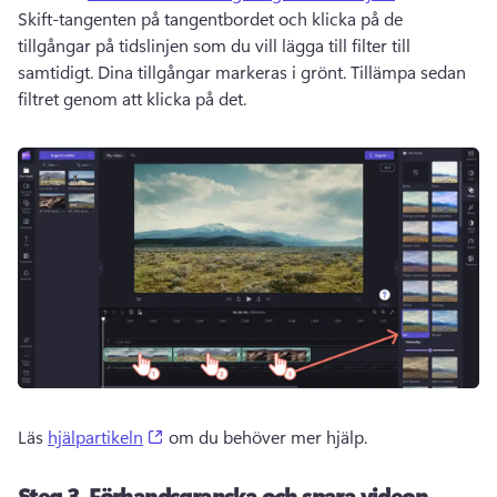
Skift-tangenten på tangentbordet och klicka på de 
tillgångar på tidslinjen som du vill lägga till filter till 
samtidigt. Dina tillgångar markeras i grönt. Tillämpa sedan 
filtret genom att klicka på det. 
(opens in a new tab)
Läs 
hjälpartikeln
 om du behöver mer hjälp. 
Steg 3. Förhandsgranska och spara videon