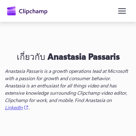
ยัง
เนื้อหา
หลัก
เกี่ยวกับ
Anastasia Passaris
Anastasia Passaris is a g
rowth operations lead
 at Microsoft 
with a passion for growth and consumer behavior. 
Anastasia is an enthusiast for all things video and has 
extensive knowledge surrounding Clipchamp video editor, 
Clipchamp for work, and mobile. Find Anastasia on 
(opens in a new tab)
LinkedIn
.
ลงชื่อเข้าใช้
ลองใช้ฟรี