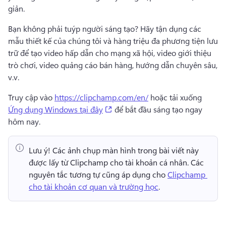
giản.
Bạn không phải tuýp người sáng tạo? 
Hãy tận dụng các 
mẫu thiết kế của chúng tôi và hàng triệu đa phương tiện lưu 
trữ để tạo video hấp dẫn cho mạng xã hội, video giới thiệu 
trò chơi, video quảng cáo bán hàng, hướng dẫn chuyên sâu, 
v.v.
Truy cập vào 
https://clipchamp.com/en/
 hoặc tải xuống 
(opens in a new tab)
Ứng dụng Windows tại đây
 để bắt đầu sáng tạo ngay 
hôm nay. 
Lưu ý!
 Các ảnh chụp màn hình trong bài viết này 
được lấy từ Clipchamp cho tài khoản cá nhân. 
Các 
nguyên tắc tương tự cũng áp dụng cho 
Clipchamp 
cho tài khoản cơ quan và trường học
. 