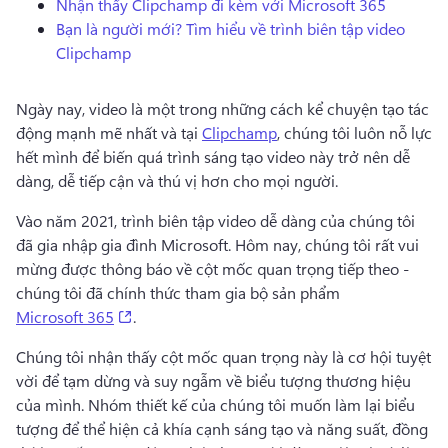
Nhận thấy Clipchamp đi kèm với Microsoft 365
Dùng thử miễn phí
Bạn là người mới?
Tìm hiểu về trình biên tập video
Clipchamp
Ngày nay, video là một trong những cách kể chuyện tạo tác 
động mạnh mẽ nhất và tại 
Clipchamp
, chúng tôi luôn nỗ lực 
hết mình để biến quá trình sáng tạo video này trở nên dễ 
dàng, dễ tiếp cận và thú vị hơn cho mọi người. 
Vào năm 2021, 
trình biên tập video dễ dàng của chúng tôi 
đã gia nhập gia đình Microsoft
. 
Hôm nay, chúng tôi rất vui 
mừng được thông báo về cột mốc quan trọng tiếp theo - 
chúng tôi đã chính thức tham gia bộ sản phẩm 
(opens in a new tab)
Microsoft 365
. 
Chúng tôi nhận thấy cột mốc quan trọng này là cơ hội tuyệt 
vời để tạm dừng và suy ngẫm về biểu tượng thương hiệu 
của mình. 
Nhóm thiết kế của chúng tôi muốn làm lại biểu 
tượng để thể hiện cả khía cạnh sáng tạo và năng suất, đồng 