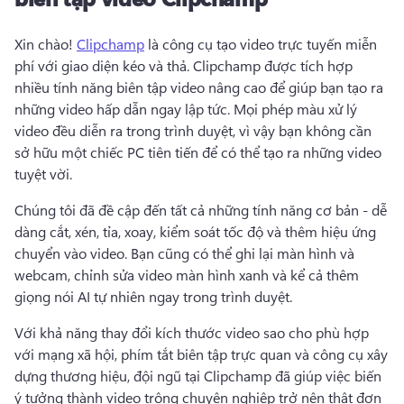
Xin chào! 
Clipchamp
 là công cụ tạo video trực tuyến miễn 
phí với giao diện kéo và thả. 
Clipchamp được tích hợp 
nhiều tính năng biên tập video nâng cao để giúp bạn tạo ra 
những video hấp dẫn ngay lập tức. 
Mọi phép màu xử lý 
video đều diễn ra trong trình duyệt, vì vậy bạn không cần 
sở hữu một chiếc PC tiên tiến để có thể tạo ra những video 
tuyệt vời. 
Chúng tôi đã đề cập đến tất cả những tính năng cơ bản - dễ 
dàng cắt, xén, tỉa, xoay, kiểm soát tốc độ và thêm hiệu ứng 
chuyển vào video. 
Bạn cũng có thể ghi lại màn hình và 
webcam, chỉnh sửa video màn hình xanh và kể cả thêm 
giọng nói AI tự nhiên ngay trong trình duyệt. 
Với khả năng thay đổi kích thước video sao cho phù hợp 
với mạng xã hội, phím tắt biên tập trực quan và công cụ xây 
dựng thương hiệu, đội ngũ tại Clipchamp đã giúp việc biến 
ý tưởng thành video trông chuyên nghiệp trở nên thật đơn 