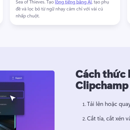
Sea of Thieves. 
Tạo 
lồng tiếng bằng AI
, tạo phụ 
đề và lọc bỏ từ ngữ nhạy cảm chỉ với vài cú 
nhấp chuột. 
Cách thức 
Clipcham
Tải lên hoặc quay
Cắt tỉa, cắt xén v