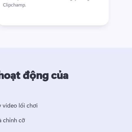
Clipchamp. 
hoạt động của
p
 video lối chơi 
à chỉnh cỡ 