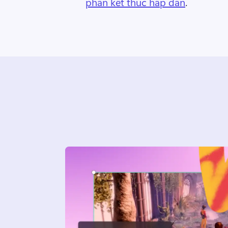
phần kết thúc hấp dẫn
. 