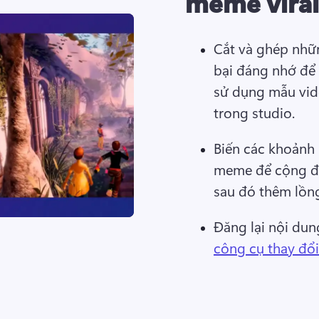
meme viral
Cắt và ghép nhữn
bại đáng nhớ để 
sử dụng mẫu vide
trong studio. 
Biến các khoảnh 
meme để cộng đồ
sau đó thêm lồng
Đăng lại nội dun
công cụ thay đổi