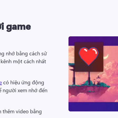
ơi game
ng nhớ bằng cách sử 
 kênh một cách nhất 
e
 có hiệu ứng động 
ể người xem nhớ đến 
 thêm video bằng 