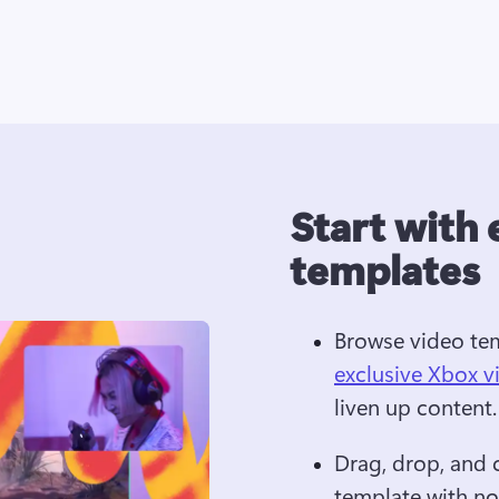
Start with 
templates
Browse video te
exclusive Xbox v
liven up content.
Drag, drop, and 
template with no