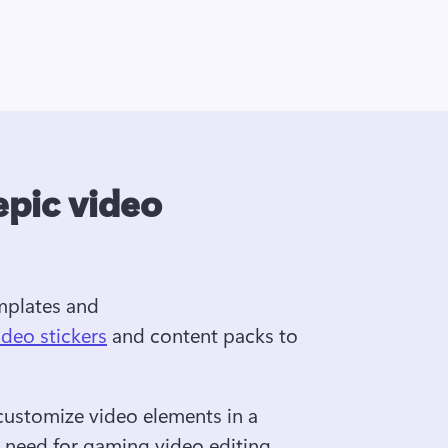
epic video
mplates and 
ideo stickers
 and content packs to 
customize video elements in a 
 need for gaming video editing 