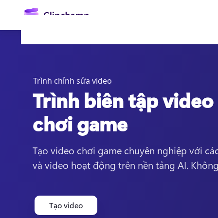
nội
dung
chính
Trình chỉnh sửa video
Trình biên tập video
chơi game
Đăng nhập
Tạo video chơi game chuyên nghiệp với các 
và video hoạt động trên nền tảng AI. Không
Dùng thử miễn phí
Tạo video