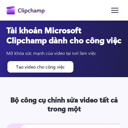
nội
dung
chính
Tài khoản Microsoft
Clipchamp dành cho công việc
Mở khóa sức mạnh của video tại nơi làm việc
Tạo video cho công việc
Bộ công cụ chỉnh sửa video tất cả
trong một
Đăng nhập