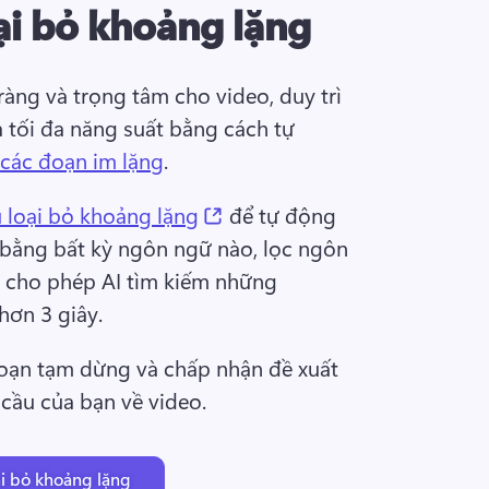
ại bỏ khoảng lặng
 ràng và trọng tâm cho video, duy trì 
à tối đa năng suất bằng cách tự 
các đoạn im lặng
. 
(opens in a new tab)
 loại bỏ khoảng lặng
 để tự động 
 bằng bất kỳ ngôn ngữ nào, lọc ngôn 
đó cho phép AI tìm kiếm những 
hơn 3 giây. 
oạn tạm dừng và chấp nhận đề xuất 
cầu của bạn về video. 
i bỏ khoảng lặng