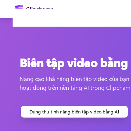
nội
dung
chính
Biên tập video bằng
Nâng cao khả năng biên tập video của bạn v
hoạt động trên nền tảng AI trong Clipcham
Đăng nhập
Dùng thử miễn phí
Dùng thử tính năng biên tập video bằng AI