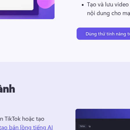
Tạo và lưu video 
nội dung cho mạn
Dùng thử tính năng t
ành
 TikTok hoặc tạo 
 tạo bản lồng tiếng AI