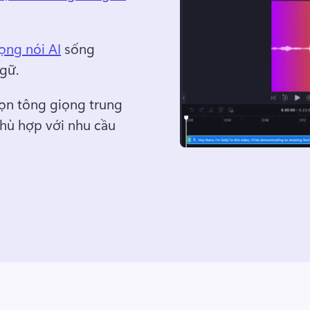
ọng nói AI
 sống 
gữ. 
ọn tông giọng trung 
phù hợp với nhu cầu 