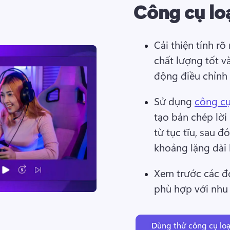
Công cụ lo
Cải thiện tính rõ
chất lượng tốt v
động điều chỉnh 
Sử dụng 
công cụ
tạo bản chép lời
từ tục tĩu, sau 
khoảng lặng dài 
Xem trước các đ
phù hợp với nhu 
Dùng thử công cụ loạ