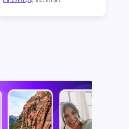
phụ đề tự động
 được in đậm. 