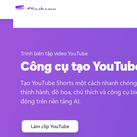
nội
dung
chính
Trình biên tập video YouTube
Công cụ tạo YouTub
Tạo YouTube Shorts một cách nhanh chóng 
thịnh hành, đồ họa, chú thích và công cụ bi
Đăng nhập
động trên nền tảng AI.
Dùng thử miễn phí
Làm clip YouTube