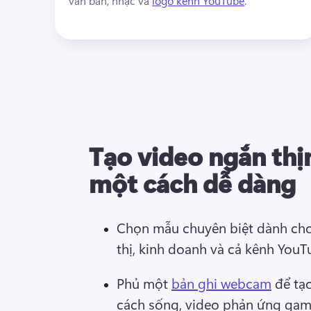
văn bản, nhạc và 
logo kênh YouTube
. 
Tạo video ngắn thị
một cách dễ dàng
Chọn mẫu chuyên biệt dành cho 
thị, kinh doanh và cả kênh YouT
Phủ một 
bản ghi webcam
 để tạ
cách sống, video phản ứng gam