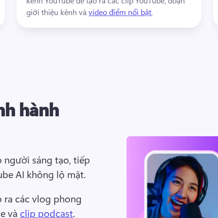
kênh YouTube để tạo ra các clip YouTube, đoạn 
giới thiệu kênh và 
video điểm nổi bật
. 
nh hành
người sáng tạo, tiếp 
ube AI không lộ mặt. 
o ra các vlog phong 
e và 
clip podcast
. 