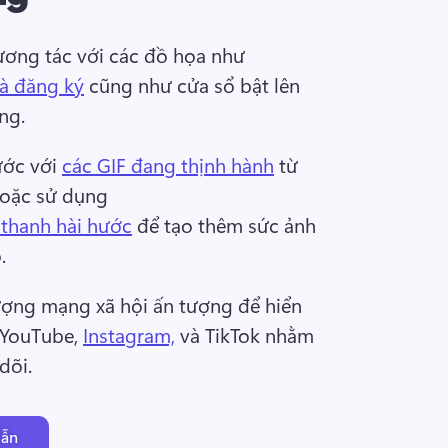
ương tác với các đồ họa như 
và đăng ký
 cũng như cửa sổ bật lên 
ng. 
ớc với 
các GIF đang thịnh hành
 từ 
hoặc sử dụng 
 thanh hài hước
 để tạo thêm sức ảnh 
. 
ợng mạng xã hội ấn tượng để hiển 
 YouTube, 
Instagram,
 và TikTok nhằm 
dõi. 
dẫn