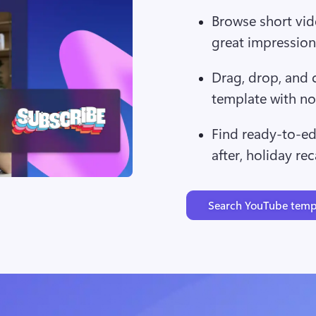
Browse short vid
great impression 
Drag, drop, and 
template with no
Find ready-to-edi
after, holiday re
Search YouTube temp