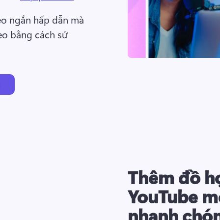
eo ngắn hấp dẫn mà 
o bằng cách sử 
Thêm đồ họ
YouTube m
nhanh chó