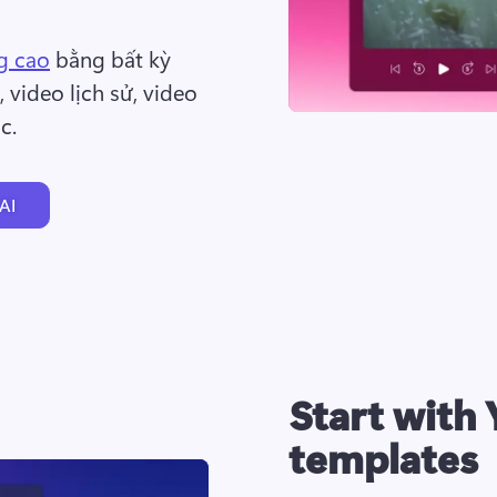
g cao
 bằng bất kỳ 
video lịch sử, video 
c. 
AI
Start with
templates