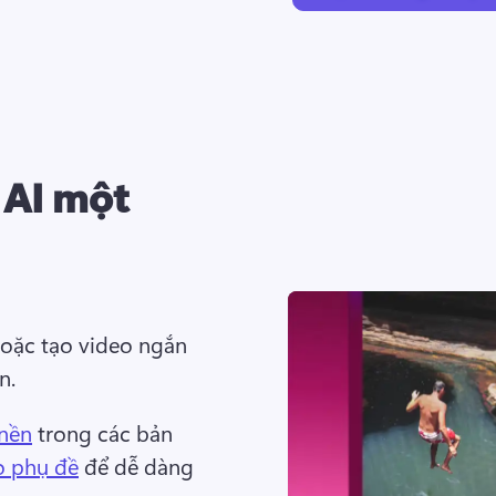
 AI một
hoặc tạo video ngắn 
n. 
 nền
 trong các bản 
o phụ đề
 để dễ dàng 