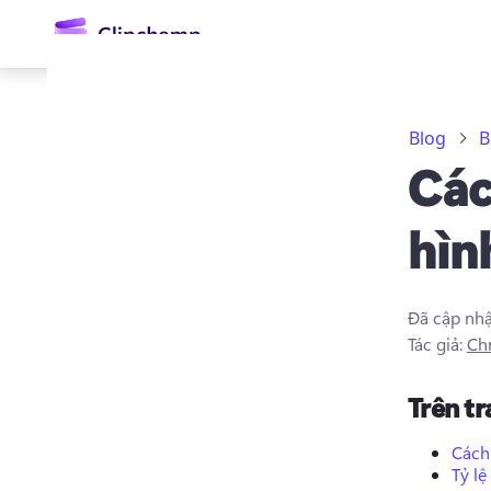
nội
dung
chính
Blog
B
Các
hìn
Đã cập nh
Đăng nhập
Tác giả:
Chr
Dùng thử miễn phí
Trên t
Cách 
Tỷ lệ