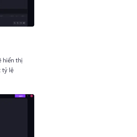
hiển thị 
tỷ lệ 