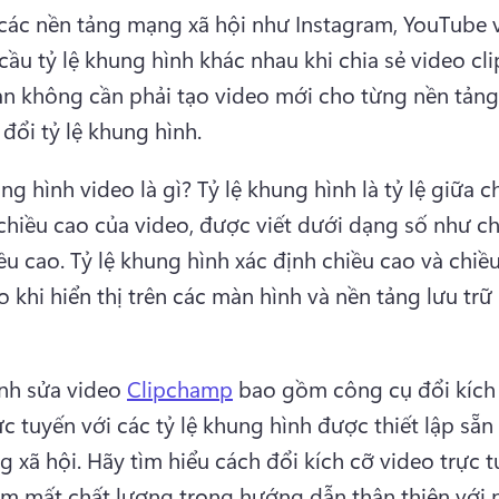
các nền tảng mạng xã hội như Instagram, YouTube v
cầu tỷ lệ khung hình khác nhau khi chia sẻ video clip
ạn không cần phải tạo video mới cho từng nền tảng 
 đổi tỷ lệ khung hình.
ng hình video là gì? 
Tỷ lệ khung hình là tỷ lệ giữa ch
chiều cao của video, được viết dưới dạng số như ch
ều cao. 
Tỷ lệ khung hình xác định chiều cao và chiều
o khi hiển thị trên các màn hình và nền tảng lưu trữ 
ỉnh sửa video 
Clipchamp
 bao gồm công cụ đổi kích 
ực tuyến với các tỷ lệ khung hình được thiết lập sẵn
 xã hội. 
Hãy tìm hiểu cách đổi kích cỡ video trực t
m mất chất lượng trong hướng dẫn thân thiện với n