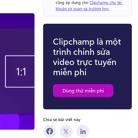
cũng áp dụng cho 
Clipchamp cho tài 
khoản cơ quan và trường học
. 
Clipchamp là một
trình chỉnh sửa
video trực tuyến
miễn phí
Dùng thử miễn phí
Chia sẻ bài viết này