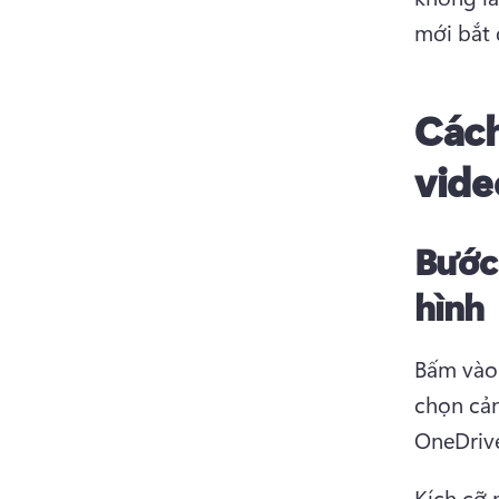
mới bắt 
Cách
vide
Bước
hình
Bấm vào 
chọn cản
OneDrive
Kích cỡ 