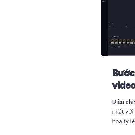
Bước
vide
Điều chỉ
nhất với
họa tỷ l