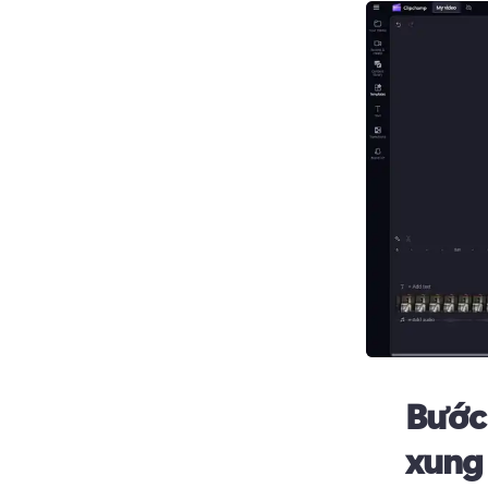
Bước
xung