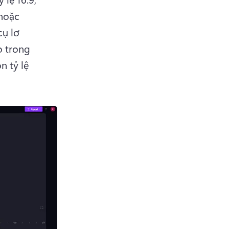
hoặc 
ụ lơ 
 trong 
 tỷ lệ 