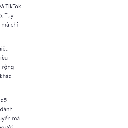
à TikTok 
. 
Tuy 
mà chỉ 
iều 
iều 
 rộng 
khác 
cỡ 
 dành 
uyến mà 
gười 