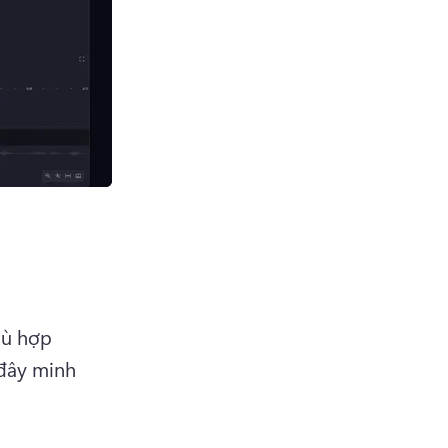
ù hợp 
đây minh 