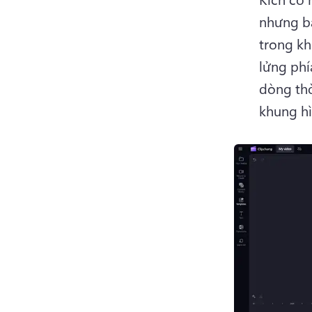
nhưng bạ
trong kh
lửng phí
dòng thờ
khung hì