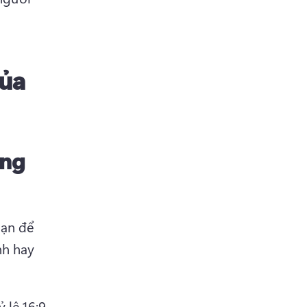
của
ung
ạn để 
h hay 
lệ 16:9, 