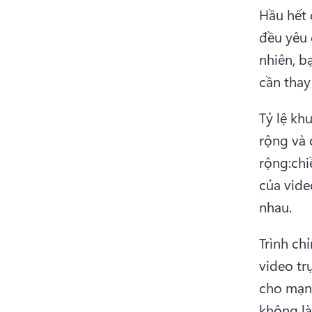
Hầu hết 
đều yêu 
nhiên, b
cần thay
Tỷ lệ khu
rộng và 
rộng:chi
của vide
nhau.
Trình ch
video tr
cho mạng
không là