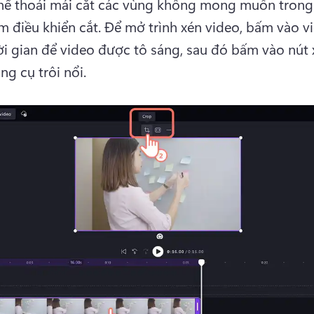
hể thoải mái cắt các vùng không mong muốn trong 
 điều khiển cắt. 
Để mở trình xén video, bấm vào vi
i gian để video được tô sáng, sau đó bấm vào nút x
ng cụ trôi nổi. 