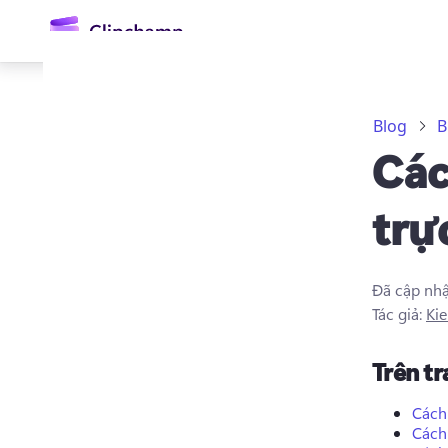
nội
dung
chính
Blog
B
Các
trự
Đã cập nh
Đăng nhập
Tác giả:
Kie
Dùng thử miễn phí
Trên t
Cách
Cách 