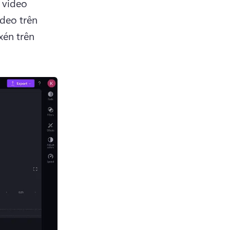
video 
deo trên 
én trên 