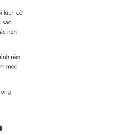
i kích cỡ 
 sao 
ác nền 
ình nền 
àm méo 
rong 
p