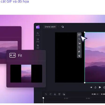
 cắt GIF và đồ họa