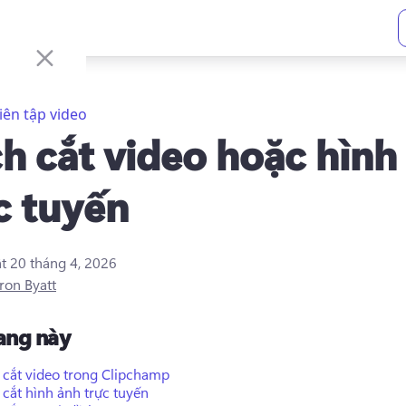
iên tập video
h cắt video hoặc hình
c tuyến
ật
20 tháng 4, 2026
ron Byatt
rang này
 cắt video trong Clipchamp
cắt hình ảnh trực tuyến