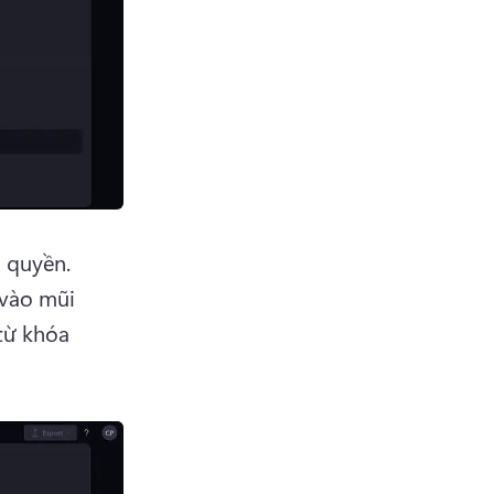
 miễn phí bản quyền. 
vào mũi 
ừ khóa 