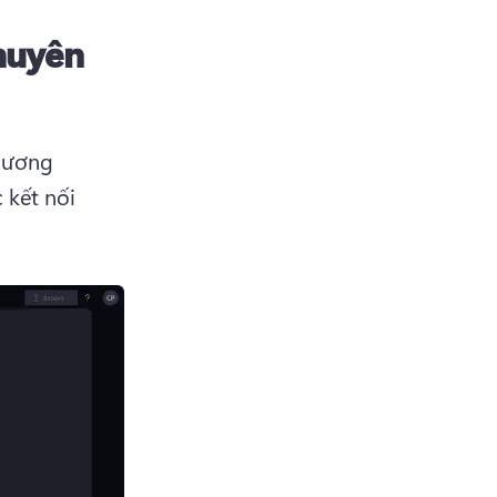
huyên
hương 
kết nối 