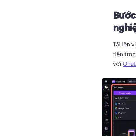
Bước
nghi
Tải lên 
tiện tro
với 
OneD