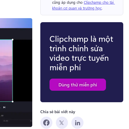
cũng áp dụng cho 
Clipchamp cho tài 
khoản cơ quan và trường học
. 
Clipchamp là một
trình chỉnh sửa
video trực tuyến
miễn phí
Dùng thử miễn phí
Chia sẻ bài viết này