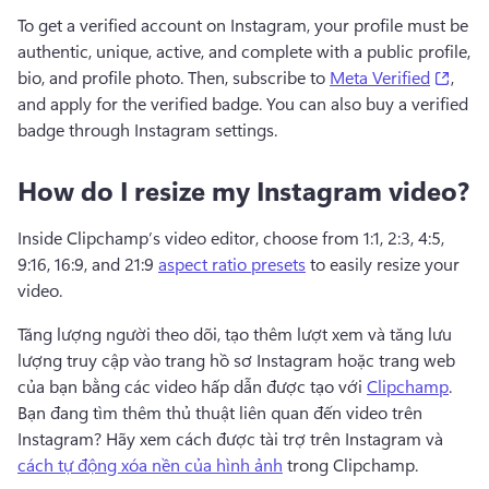
To get a verified account on Instagram, your profile must be 
authentic, unique, active, and complete with a public profile, 
(open
bio, and profile photo. Then, subscribe to 
Meta Verified
, 
and apply for the verified badge. You can also buy a verified 
badge through Instagram settings.
How do I resize my Instagram video?
Inside Clipchamp’s video editor, choose from 1:1, 2:3, 4:5, 
9:16, 16:9, and 21:9 
aspect ratio presets
 to easily resize your 
video.
Tăng lượng người theo dõi, tạo thêm lượt xem và tăng lưu 
lượng truy cập vào trang hồ sơ Instagram hoặc trang web 
của bạn bằng các video hấp dẫn được tạo với 
Clipchamp
. 
Bạn đang tìm thêm thủ thuật liên quan đến video trên 
Instagram? 
Hãy xem 
cách được tài trợ trên Instagram
 và 
cách tự động xóa nền của hình ảnh
 trong Clipchamp. 