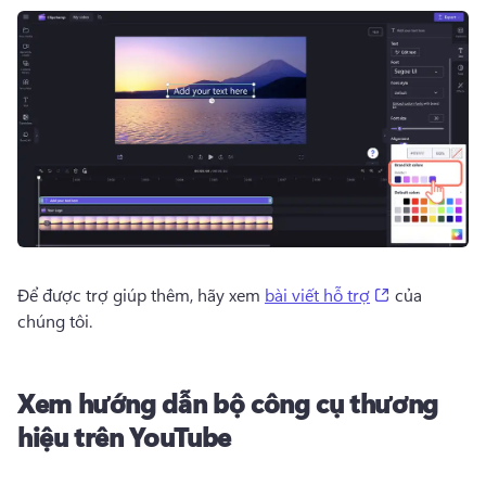
(opens in a 
Để được trợ giúp thêm, hãy xem 
bài viết hỗ trợ
 của 
chúng tôi. 
Xem hướng dẫn bộ công cụ thương
hiệu trên YouTube