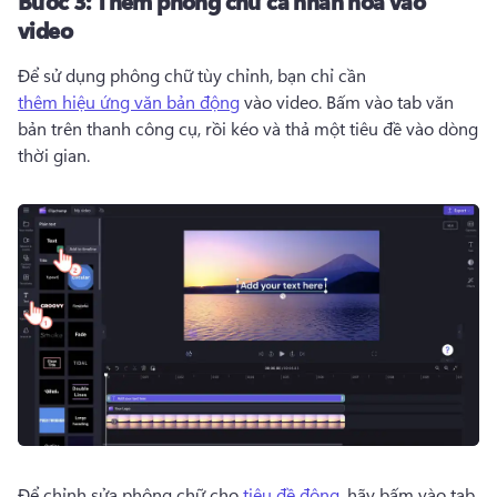
Bước 3:
Thêm phông chữ cá nhân hóa vào
video
Để sử dụng phông chữ tùy chỉnh, bạn chỉ cần 
thêm hiệu ứng văn bản động
 vào video. 
Bấm vào tab văn 
bản trên thanh công cụ, rồi kéo và thả một tiêu đề vào dòng 
thời gian. 
Để chỉnh sửa phông chữ cho 
tiêu đề động
, hãy bấm vào tab 