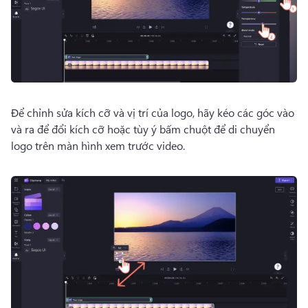
Để chỉnh sửa kích cỡ và vị trí của logo, hãy kéo các góc vào 
và ra để đổi kích cỡ hoặc tùy ý bấm chuột để di chuyển 
logo trên màn hình xem trước video. 