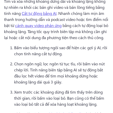
Tìm và xóa những khoảng dừng dài và khoảng lặng không 
tự nhiên ra khỏi các bản ghi video và bản lồng tiếng bằng 
tính năng 
Cắt tự động bằng AI
. 
Nhanh chóng làm mịn âm 
thanh trong hướng dẫn và podcast video hoặc tìm điểm nổi 
bật từ 
cảnh quay video phản ứng
 bằng cách tự động loại bỏ 
khoảng lặng. 
Tăng tốc quy trình biên tập mà không cần ghi 
lại hoặc cắt nội dung đa phương tiện theo cách thủ công.
Bấm vào biểu tượng ngôi sao để hiện các gợi ý AI, rồi 
chọn tính năng cắt tự động.
Chọn ngôn ngữ, lọc ngôn từ tục tĩu, rồi bấm vào nút 
chép lời. 
Tính năng biên tập bằng AI sẽ tự động bắt 
đầu lọc hết video để tìm mọi khoảng dừng hoặc 
khoảng lặng dài quá 3 giây.
Xem trước các khoảng dừng đã tìm thấy trên dòng 
thời gian, rồi bấm vào loại bỏ.
 Bạn cũng có thể bấm 
vào loại bỏ tất cả để xóa hàng loạt khoảng lặng. 