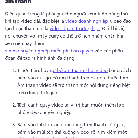
âm thanh
Điều quan trọng là phải giữ cho người xem luôn hứng thú 
khi tạo video dài, đặc biệt là 
video doanh nghiệp
, video đào 
tạo hoặc thậm chí là 
video dự án trường học
. 
Đôi khi việc 
nói chuyện với máy quay có thể trở nên nhàm chán khi 
xem nên hãy thêm 
video chuyên nghiệp miễn phí bản quyền
 vào các phân 
đoạn để tạo ra hình ảnh đa dạng. 
Trước tiên, hãy 
gỡ bỏ âm thanh khỏi video
 bằng cách 
bấm vào nút gỡ bỏ âm thanh trên pa nen thuộc tính. 
Âm thanh video sẽ trở thành một nội dung riêng biệt 
trên dòng thời gian.
Tách cảnh quay video tại vị trí bạn muốn thêm lớp 
phủ video chuyên nghiệp. 
Bấm vào tab thư viện nội dung trên thanh công cụ, 
bấm vào mũi tên thả xuống video, rồi tìm kiếm một 