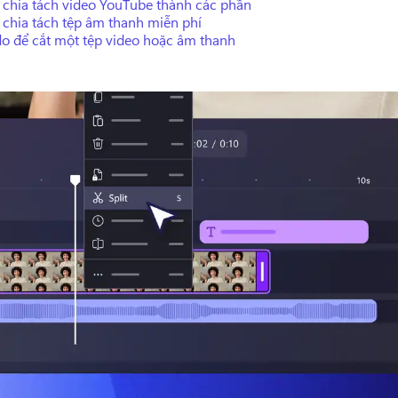
 chia tách video YouTube thành các phần
 chia tách tệp âm thanh miễn phí
do để cắt một tệp video hoặc âm thanh