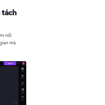
 tách
m nổi 
gian mà 