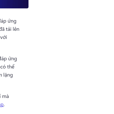
đáp ứng 
ã tải lên 
với 
đáp ứng 
có thể 
 lặng 
 mà 
mp
. 