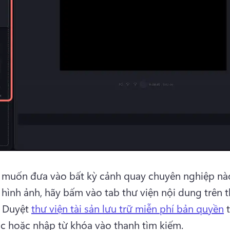
 muốn đưa vào bất kỳ cảnh quay chuyên nghiệp nào
 hình ảnh, hãy bấm vào tab thư viện nội dung trên t
 
Duyệt 
thư viện tài sản lưu trữ miễn phí bản quyền
 
 hoặc nhập từ khóa vào thanh tìm kiếm. 