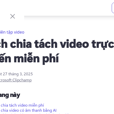
iên tập video
h chia tách video trực
ến miễn phí
ật
27 tháng 3, 2025
crosoft Clipchamp
rang này
 chia tách video miễn phí
 chia video có âm thanh bằng AI