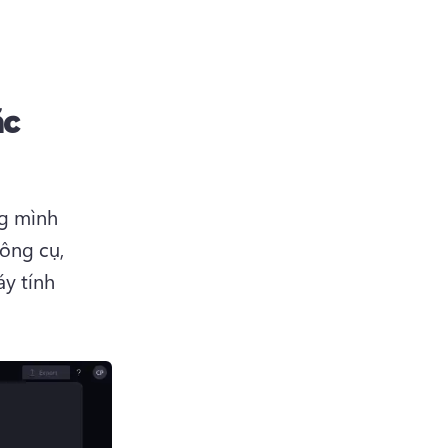
ặc
g mình 
ông cụ, 
y tính 