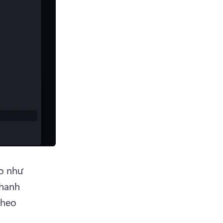
 như 
hanh 
theo 