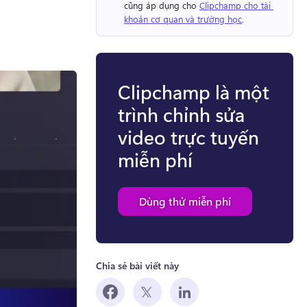
cũng áp dụng cho 
Clipchamp cho tài 
khoản cơ quan và trường học
. 
Clipchamp là một
trình chỉnh sửa
video trực tuyến
miễn phí
Dùng thử miễn phí
Chia sẻ bài viết này