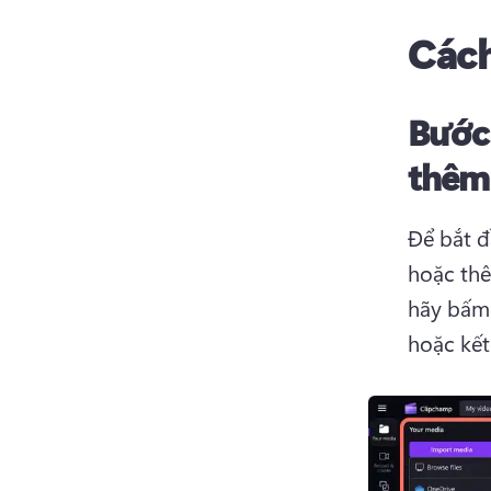
Cách
Bước
thêm 
Để bắt đ
hoặc thê
hãy bấm 
hoặc kết