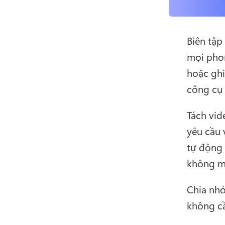
Biên tập
mọi phon
hoặc ghi 
công cụ 
Tách vid
yêu cầu 
tự động 
không m
Chia nhỏ
không cầ