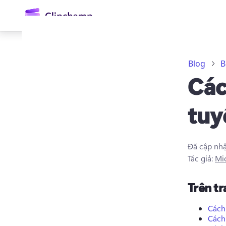
nội
dung
chính
Blog
B
Các
tuy
Đã cập nh
Đăng nhập
Tác giả:
Mi
Dùng thử miễn phí
Trên t
Cách
Cách