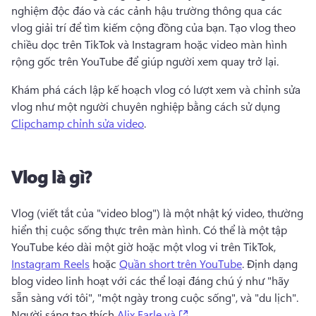
nghiệm độc đáo và các cảnh hậu trường thông qua các 
vlog giải trí để tìm kiếm cộng đồng của bạn. 
Tạo vlog theo 
chiều dọc trên TikTok và Instagram hoặc video màn hình 
rộng gốc trên YouTube để giúp người xem quay trở lại. 
Khám phá cách lập kế hoạch vlog có lượt xem và chỉnh sửa 
vlog như một người chuyên nghiệp bằng cách sử dụng 
Clipchamp chỉnh sửa video
. 
Vlog là gì?
Vlog (viết tắt của "video blog") là một nhật ký video, thường 
hiển thị cuộc sống thực trên màn hình. 
Có thể là một tập 
YouTube kéo dài một giờ hoặc một vlog vi trên TikTok, 
Instagram Reels
 hoặc 
Quần short trên YouTube
. 
Định dạng 
blog video linh hoạt với các thể loại đáng chú ý như "hãy 
sẵn sàng với tôi", "một ngày trong cuộc sống", và "du lịch". 
(opens in a new tab)
Người sáng tạo thích 
Alix Earle và