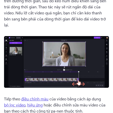
trên đường thời gian, sau đó kéo núm điều khiển sang bên 
trái dòng thời gian. 
Thao tác này sẽ rút ngắn độ dài của 
video. 
Nếu lỡ cắt video quá ngắn, bạn chỉ cần kéo thanh 
bên sang bên phải của dòng thời gian để kéo dài video trở 
lại. 
Tiếp theo 
điều chỉnh màu
 của video bằng cách áp dụng 
bộ lọc video
, 
hiệu ứng
 hoặc điều chỉnh sửa màu video của 
bạn theo cách thủ công từ pa-nen thuộc tính. 