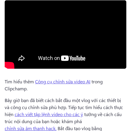
Tìm hiểu thêm 
Công cụ chỉnh sửa video AI
 trong 
Clipchamp. 
Bây giờ bạn đã biết cách bắt đầu một vlog với các thiết bị 
và công cụ chỉnh sửa phù hợp. 
Tiếp tục tìm hiểu cách thực 
hiện 
cách viết tập lệnh video cho các ý
 tưởng về cách cấu 
trúc nội dung của bạn hoặc khám phá 
chỉnh sửa âm thanh hack.
 Bắt đầu tạo vlog bằng 