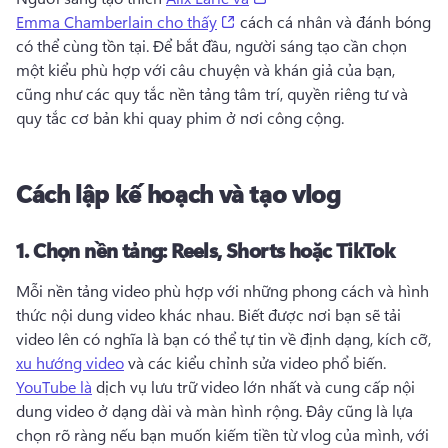
(opens in a new tab)
Emma Chamberlain cho thấy
 cách cá nhân và đánh bóng 
có thể cùng tồn tại. 
Để bắt đầu, người sáng tạo cần chọn 
một kiểu phù hợp với câu chuyện và khán giả của bạn, 
cũng như các quy tắc nền tảng tâm trí, quyền riêng tư và 
quy tắc cơ bản khi quay phim ở nơi công cộng. 
Cách lập kế hoạch và tạo vlog
1.
Chọn nền tảng: Reels, Shorts hoặc TikTok
Mỗi nền tảng video phù hợp với những phong cách và hình 
thức nội dung video khác nhau. 
Biết được nơi bạn sẽ tải 
video lên có nghĩa là bạn có thể tự tin về định dạng, kích cỡ, 
xu hướng video
 và các kiểu chỉnh sửa video phổ biến. 
YouTube là
 dịch vụ lưu trữ video lớn nhất và cung cấp nội 
dung video ở dạng dài và màn hình rộng. 
Đây cũng là lựa 
chọn rõ ràng nếu bạn muốn kiếm tiền từ vlog của mình, với 