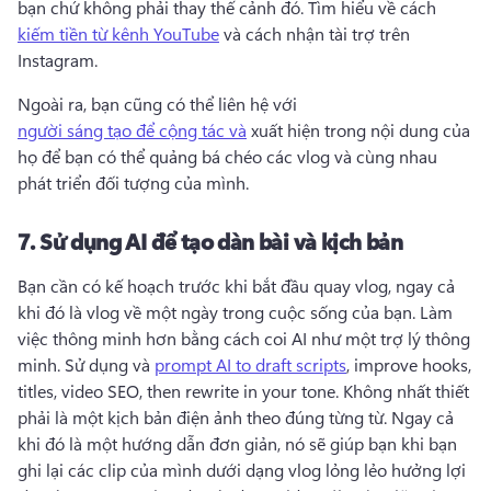
bạn chứ không phải thay thế cảnh đó. 
Tìm hiểu về cách 
kiếm tiền từ kênh YouTube
 và 
cách nhận tài trợ trên 
Instagram
. 
Ngoài ra, bạn cũng có thể liên hệ với 
người sáng tạo để cộng tác và
 xuất hiện trong nội dung của 
họ để bạn có thể quảng bá chéo các vlog và cùng nhau 
phát triển đối tượng của mình. 
7.
Sử dụng AI để tạo dàn bài và kịch bản
Bạn cần có kế hoạch trước khi bắt đầu quay vlog, ngay cả 
khi đó là vlog về một ngày trong cuộc sống của bạn. 
Làm 
việc thông minh hơn bằng cách coi AI như một trợ lý thông 
minh. 
Sử dụng và 
prompt AI to draft scripts
, improve hooks, 
titles, video SEO, then rewrite in your tone. 
Không nhất thiết 
phải là một kịch bản điện ảnh theo đúng từng từ. 
Ngay cả 
khi đó là một hướng dẫn đơn giản, nó sẽ giúp bạn khi bạn 
ghi lại các clip của mình dưới dạng vlog lỏng lẻo hưởng lợi 