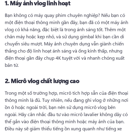
1.
Máy ảnh vlog linh hoạt
Bạn không có máy quay phim chuyên nghiệp? 
Nếu bạn có 
một điện thoại thông minh gần đây, bạn đã có một máy ảnh 
vlog có khả năng, đặc biệt là trong ánh sáng tốt. 
Thêm một 
chân máy hoặc kẹp nhỏ, và sử dụng gimbal khi bạn cần di 
chuyển siêu mượt. 
Máy ảnh chuyên dụng vẫn giành chiến 
thắng cho độ linh hoạt ánh sáng và ống kính thấp, nhưng 
điện thoại gần đây chụp 4K tuyệt vời và nhanh chóng xuất 
bản từ. 
2.
Micrô vlog chất lượng cao
Trong một số trường hợp, micrô tích hợp sẵn của điện thoại 
thông minh là đủ. 
Tuy nhiên, nếu đang ghi vlog ở những nơi 
ồn ô hoặc ngoài trời, bạn nên sử dụng micrô vlog bên 
ngoài. 
Hãy cân nhắc đầu tư vào micrô lavalier không dây có 
thể gắn vào điện thoại thông minh hoặc máy ảnh của bạn. 
Điều này sẽ giảm thiểu tiếng ồn xung quanh như tiếng xe 