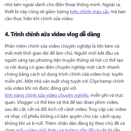
nhỏ bên ngoài dành cho điện thoại thông minh. 
Ngoài ra, 
thiết bị này cũng sẽ giảm lượng 
hiệu chỉnh màu sắc
 mà bạn 
cần thực hiện khi chỉnh sửa video. 
4.
Trình chỉnh sửa video vlog dễ dàng
Phần mềm chỉnh sửa video chuyên nghiệp là tốn kém và 
mất một thời gian dài để làm chủ. 
Người mới bắt đầu và 
người sáng tạo phương tiện truyền thông xã hội có thể tạo 
ra nội dung có giao diện chuyên nghiệp một cách nhanh 
chóng bằng cách sử dụng trình chỉnh sửa video trực tuyến 
miễn phí. 
Một nhà sản xuất vlog tuyệt vời Clipchamp chỉnh 
sửa video khi nó được đóng gói với 
tính năng chỉnh sửa video chuyên nghiệp
, miễn phí và trực 
quan. 
Vlogger có thể kéo và thả để tạo đoạn phim video, 
sau đó cắt, cắt và đổi kích cỡ cảnh video. 
Truy cập các video 
và nhạc cổ phiếu không có bản quyền cho các cảnh quay 
không khí và b-roll. 
Thêm nhãn dán đăng ký theo chủ đề và 
chọn 
mẫu video giới thiệu và hướng dẫn để chuẩn
 bị sẵn 