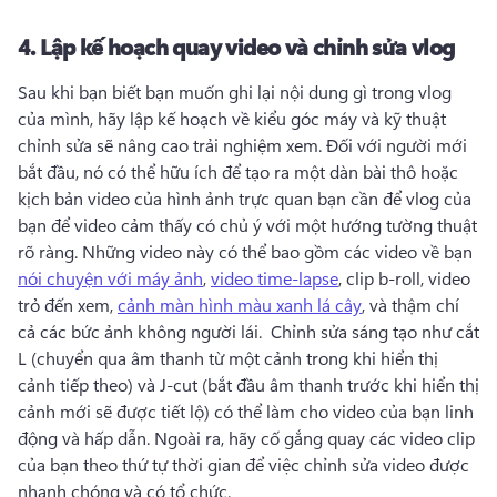
4.
Lập kế hoạch quay video và chỉnh sửa vlog
Sau khi bạn biết bạn muốn ghi lại nội dung gì trong vlog 
của mình, hãy lập kế hoạch về kiểu góc máy và kỹ thuật 
chỉnh sửa sẽ nâng cao trải nghiệm xem. 
Đối với người mới 
bắt đầu, nó có thể hữu ích để tạo ra một dàn bài thô hoặc 
kịch bản video của hình ảnh trực quan bạn cần để vlog của 
bạn để video cảm thấy có chủ ý với một hướng tường thuật 
rõ ràng. 
Những video này có thể bao gồm các video về bạn 
nói chuyện với máy ảnh
, 
video time-lapse
, clip b-roll, video 
trỏ đến xem, 
cảnh màn hình màu xanh lá cây
, và thậm chí 
cả các bức ảnh không người lái. 
 Chỉnh sửa sáng tạo như cắt 
L (chuyển qua âm thanh từ một cảnh trong khi hiển thị 
cảnh tiếp theo) và J-cut (bắt đầu âm thanh trước khi hiển thị 
cảnh mới sẽ được tiết lộ) có thể làm cho video của bạn linh 
động và hấp dẫn. 
Ngoài ra, hãy cố gắng quay các video clip 
của bạn theo thứ tự thời gian để việc chỉnh sửa video được 
nhanh chóng và có tổ chức. 