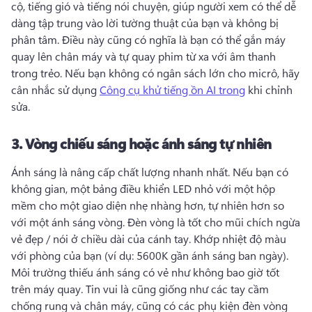
cộ, tiếng gió và tiếng nói chuyện, giúp người xem có thể dễ 
dàng tập trung vào lời tường thuật của bạn và không bị 
phân tâm. 
Điều này cũng có nghĩa là bạn có thể gắn máy 
quay lên chân máy và tự quay phim từ xa với âm thanh 
trong trẻo. 
Nếu bạn không có ngân sách lớn cho micrô, hãy 
cân nhắc sử dụng 
Công cụ khử tiếng ồn AI trong
 khi chỉnh 
sửa. 
3.
Vòng chiếu sáng hoặc ánh sáng tự nhiên
Ánh sáng là nâng cấp chất lượng nhanh nhất. 
Nếu bạn có 
không gian, một bảng điều khiển LED nhỏ với một hộp 
mềm cho một giao diện nhẹ nhàng hơn, tự nhiên hơn so 
với một ánh sáng vòng. 
Đèn vòng là tốt cho mũi chích ngừa 
vẻ đẹp / nói ở chiều dài của cánh tay. 
Khớp nhiệt độ màu 
với phòng của bạn (ví dụ: 5600K gần ánh sáng ban ngày). 
Môi trường thiếu ánh sáng có vẻ như không bao giờ tốt 
trên máy quay. 
Tin vui là cũng giống như các tay cầm 
chống rung và chân máy, cũng có các phụ kiện đèn vòng 