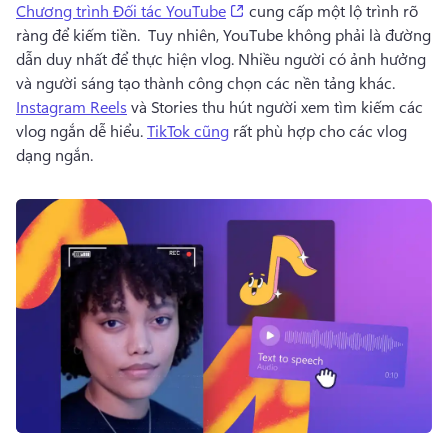
(opens in a new tab)
Chương trình Đối tác YouTube
 cung cấp một lộ trình rõ 
ràng để kiếm tiền. 
 Tuy nhiên, YouTube không phải là đường 
dẫn duy nhất để thực hiện vlog. 
Nhiều người có ảnh hưởng 
và người sáng tạo thành công chọn các nền tảng khác. 
Instagram Reels
 và Stories thu hút người xem tìm kiếm các 
vlog ngắn dễ hiểu. 
TikTok cũng
 rất phù hợp cho các vlog 
dạng ngắn. 