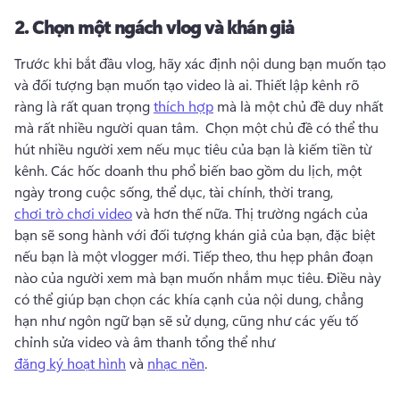
2.
Chọn một ngách vlog và khán giả
Trước khi bắt đầu vlog, hãy xác định nội dung bạn muốn tạo 
và đối tượng bạn muốn tạo video là ai. 
Thiết lập kênh rõ 
ràng là rất quan trọng 
thích hợp
 mà là một chủ đề duy nhất 
mà rất nhiều người quan tâm. 
 Chọn một chủ đề có thể thu 
hút nhiều người xem nếu mục tiêu của bạn là kiếm tiền từ 
kênh. 
Các hốc doanh thu phổ biến bao gồm du lịch, một 
ngày trong cuộc sống, thể dục, tài chính, thời trang, 
chơi trò chơi video
 và hơn thế nữa. 
Thị trường ngách của 
bạn sẽ song hành với đối tượng khán giả của bạn, đặc biệt 
nếu bạn là một vlogger mới. 
Tiếp theo, thu hẹp phân đoạn 
nào của người xem mà bạn muốn nhắm mục tiêu. 
Điều này 
có thể giúp bạn chọn các khía cạnh của nội dung, chẳng 
hạn như ngôn ngữ bạn sẽ sử dụng, cũng như các yếu tố 
chỉnh sửa video và âm thanh tổng thể như 
đăng ký hoạt hình
 và 
nhạc nền
. 