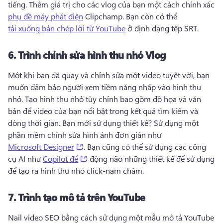
tiếng. 
Thêm giá trị cho các vlog của bạn một cách chính xác 
phụ đề máy phát điện
 Clipchamp. 
Bạn còn có thể 
tải xuống bản chép lời từ YouTube
 ở định dạng tệp SRT. 
6.
Trình chỉnh sửa hình thu nhỏ Vlog
Một khi bạn đã quay và chỉnh sửa một video tuyệt vời, bạn 
muốn đảm bảo người xem tiềm năng nhấp vào hình thu 
nhỏ. 
Tạo hình thu nhỏ tùy chỉnh bao gồm đồ họa và văn 
bản để video của bạn nổi bật trong kết quả tìm kiếm và 
dòng thời gian. 
Bạn mới sử dụng thiết kế? 
Sử dụng một 
phần mềm chỉnh sửa hình ảnh đơn giản như 
(opens in a new tab)
Microsoft Designer
. 
Bạn cũng có thể sử dụng các công 
(opens in a new tab)
cụ AI như 
Copilot để
 động não những thiết kế để sử dụng 
để tạo ra hình thu nhỏ click-nam châm. 
7.
Trình tạo mô tả trên YouTube
Nail video SEO bằng cách sử dụng một mẫu mô tả YouTube 