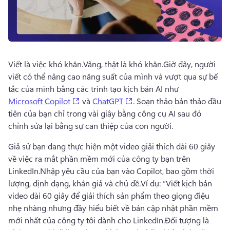
Viết là việc khó khăn.
Vâng, thật là khó khăn.
Giờ đây, người 
viết có thể nâng cao năng suất của mình và vượt qua sự bế 
tắc của mình bằng các trình tạo kịch bản AI như 
(opens in a new tab)
(opens in a new tab)
Microsoft Copilot
 và 
ChatGPT
. 
Soạn thảo bản thảo đầu 
tiên của bạn chỉ trong vài giây bằng công cụ AI sau đó 
chỉnh sửa lại bằng sự can thiệp của con người.
Giả sử bạn đang thực hiện một video giải thích dài 60 giây 
về việc ra mắt phần mềm mới của công ty bạn trên 
LinkedIn.
Nhập yêu cầu của bạn vào Copilot, bao gồm thời 
lượng, định dạng, khán giả và chủ đề.
Ví dụ: “Viết kịch bản 
video dài 60 giây để giải thích sản phẩm theo giọng điệu 
nhẹ nhàng nhưng đầy hiểu biết về bản cập nhật phần mềm 
mới nhất của công ty tôi dành cho LinkedIn.
Đối tượng là 