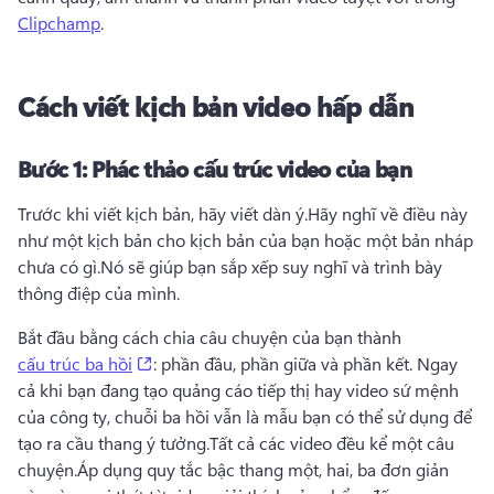
Clipchamp
. 
Cách viết kịch bản video hấp dẫn
Bước 1:
Phác thảo cấu trúc video của bạn
Trước khi viết kịch bản, hãy viết dàn ý.
Hãy nghĩ về điều này 
như một kịch bản cho kịch bản của bạn hoặc một bản nháp 
chưa có gì.
Nó sẽ giúp bạn sắp xếp suy nghĩ và trình bày 
thông điệp của mình.
Bắt đầu bằng cách chia câu chuyện của bạn thành 
(opens in a new tab)
cấu trúc ba hồi
: phần đầu, phần giữa và phần kết. 
Ngay 
cả khi bạn đang tạo quảng cáo tiếp thị hay video sứ mệnh 
của công ty, chuỗi ba hồi vẫn là mẫu bạn có thể sử dụng để 
tạo ra cầu thang ý tưởng.
Tất cả các video đều kể một câu 
chuyện.
Áp dụng quy tắc bậc thang một, hai, ba đơn giản 