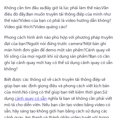
Không cần tìm đâu xa.
Bây giờ là lúc phải làm thế nào.
Vần 
điệu đó đấy.
Bạn muốn truyền tải thông điệp của mình như 
thế nào?
Video của bạn có phải là video hướng dẫn không?
Video giải thích?
Video quảng cáo?
Phong cách hình ảnh nào phù hợp với phương pháp truyền 
đạt của bạn?
Người nói đứng trước camera?
Một bản ghi 
màn hình đơn giản để demo một sản phẩm?
Cảnh quay về 
lối sống của mọi người khi sử dụng sản phẩm?
Bạn có cần 
ghi lại cảnh quay mới hay có thể sử dụng cảnh quay có sẵn 
không?
Biết được các thông số về cách truyền tải thông điệp sẽ 
giúp bạn xác định giọng điệu và phong cách viết kịch bản 
của mình.
Nó cũng có thể giúp bạn tiết kiệm thời gian.
Sử 
dụng 
cảnh quay có sẵn
 nghĩa là bạn sẽ không cần phải viết 
mô tả cho diễn viên. 
Nếu bạn cần tạo video bằng video có 
sẵn, hãy sáng tạo không giới hạn bằng cách sử dụng các 
cảnh quay, âm thanh và thành phần video tuyệt vời trong 