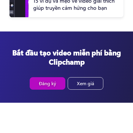
15 ví dụ và mẹo về video giải thích
giúp truyền cảm hứng cho bạn
Bắt đầu tạo video miễn phí bằng
Clipchamp
Đăng ký
Xem giá