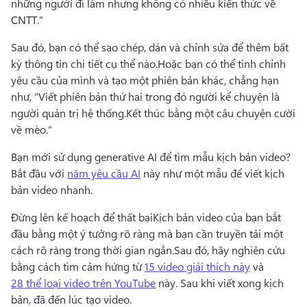
những người đi làm nhưng không có nhiều kiến ​​thức về 
CNTT.”
Sau đó, bạn có thể sao chép, dán và chỉnh sửa để thêm bất 
kỳ thông tin chi tiết cụ thể nào.
Hoặc bạn có thể tinh chỉnh 
yêu cầu của mình và tạo một phiên bản khác, chẳng hạn 
như, “Viết phiên bản thứ hai trong đó người kể chuyện là 
người quản trị hệ thống.
Kết thúc bằng một câu chuyện cười 
về mèo.”
Bạn mới sử dụng generative AI để tìm mẫu kịch bản video?
Bắt đầu với 
năm yêu cầu AI
 này như một mẫu để viết kịch 
bản video nhanh. 
Đừng lên kế hoạch để thất bại
Kịch bản video của bạn bắt 
đầu bằng một ý tưởng rõ ràng mà bạn cần truyền tải một 
cách rõ ràng trong thời gian ngắn.
Sau đó, hãy nghiên cứu 
bằng cách tìm cảm hứng từ 
15 video giải thích này
 và 
28 thể loại video trên YouTube
 này. 
Sau khi viết xong kịch 
bản, đã đến lúc tạo video.