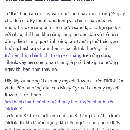
Từ thử thách ăn đồ cay và xu hướng nhảy múa trong 15 giây 
cho đến các kỹ thuật lồng tiếng và chỉnh sửa video vui 
nhộn, TikTok mang đến cho người sáng tạo cơ hội gắn kết 
với nhau, thể hiện khả năng sáng tạo độc đáo và trở nên 
đồng điệu trong quá trình sáng tạo. 
Những thử thách, xu 
hướng, hashtag và âm thanh của TikTok thường chỉ 
trở nên thịnh hành chỉ trong vài tháng
 trên ứng dụng 
TikTok, vậy nên điều quan trọng là phải bắt kịp xu hướng 
ngay khi bạn nhìn thấy nó. 
Hãy lấy xu hướng “I can buy myself flowers” trên TikTok làm 
ví dụ. 
Bản hit hàng đầu của Miley Cyrus “I can buy myself 
flowers” trở thành 
âm thanh thịnh hành dài 24 giây lan truyền nhanh trên
(opens in a new tab)
TikTok
, với hơn 35 triệu lượt xem chỉ sau 3 tháng ra mắt ca khúc. 
TikTok đôi khi là ứng dụng đầu tiên người dùng nghe thấy 
một bản nhạc mới thay vì trên đài phát thanh hoặc danh 