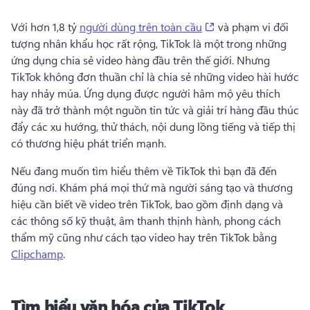
(opens in a new tab
Với hơn 1,8 tỷ 
người dùng trên toàn cầu
 và phạm vi đối 
tượng nhân khẩu học rất rộng, TikTok là một trong những 
ứng dụng chia sẻ video hàng đầu trên thế giới. 
Nhưng 
TikTok không đơn thuần chỉ là chia sẻ những video hài hước 
hay nhảy múa. 
Ứng dụng được người hâm mộ yêu thích 
này đã trở thành một nguồn tin tức và giải trí hàng đầu thúc 
đẩy các xu hướng, thử thách, nội dung lồng tiếng và tiếp thị 
có thương hiệu phát triển mạnh.
Nếu đang muốn tìm hiểu thêm về TikTok thì bạn đã đến 
đúng nơi. 
Khám phá mọi thứ mà người sáng tạo và thương 
hiệu cần biết về video trên TikTok, bao gồm định dạng và 
các thông số kỹ thuật, âm thanh thịnh hành, phong cách 
thẩm mỹ cũng như cách tạo video hay trên TikTok bằng 
Clipchamp
. 
Tìm hiểu văn hóa của TikTok