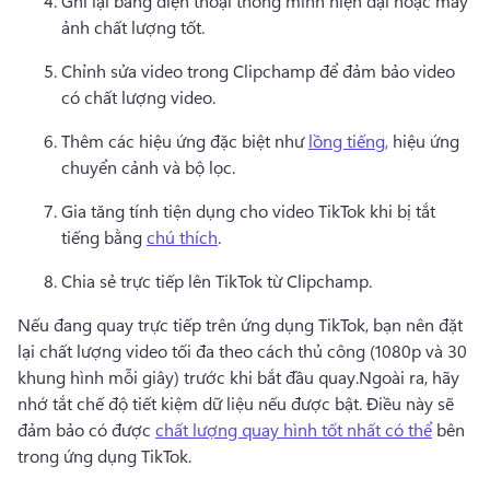
Ghi lại bằng điện thoại thông minh hiện đại hoặc máy 
ảnh chất lượng tốt.
Chỉnh sửa video trong Clipchamp để đảm bảo video 
có chất lượng video. 
Thêm các hiệu ứng đặc biệt như 
lồng tiếng,
 hiệu ứng 
chuyển cảnh và bộ lọc. 
Gia tăng tính tiện dụng cho video TikTok khi bị tắt 
tiếng bằng 
chú thích
. 
Chia sẻ trực tiếp lên TikTok từ Clipchamp. 
Nếu đang quay trực tiếp trên ứng dụng TikTok, bạn nên đặt 
lại chất lượng video tối đa theo cách thủ công (1080p và 30 
khung hình mỗi giây) trước khi bắt đầu quay.
Ngoài ra, hãy 
nhớ tắt chế độ tiết kiệm dữ liệu nếu được bật. 
Điều này sẽ 
đảm bảo có được 
chất lượng quay hình tốt nhất có thể
 bên 
trong ứng dụng TikTok. 