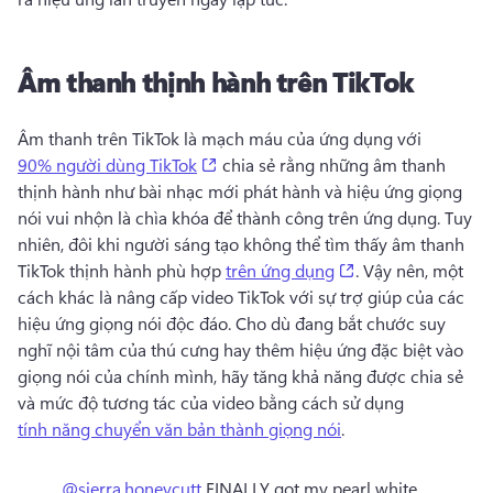
Âm thanh thịnh hành trên TikTok
Âm thanh trên TikTok là mạch máu của ứng dụng với 
(opens in a new tab)
90% người dùng TikTok
 chia sẻ rằng những âm thanh 
thịnh hành như bài nhạc mới phát hành và hiệu ứng giọng 
nói vui nhộn là chìa khóa để thành công trên ứng dụng. 
Tuy 
nhiên, đôi khi người sáng tạo không thể tìm thấy âm thanh 
(opens in a new t
TikTok thịnh hành phù hợp 
trên ứng dụng
. 
Vậy nên, một 
cách khác là nâng cấp video TikTok với sự trợ giúp của các 
hiệu ứng giọng nói độc đáo. 
Cho dù đang bắt chước suy 
nghĩ nội tâm của thú cưng hay thêm hiệu ứng đặc biệt vào 
giọng nói của chính mình, hãy tăng khả năng được chia sẻ 
và mức độ tương tác của video bằng cách sử dụng 
tính năng chuyển văn bản thành giọng nói
. 
@sierra.honeycutt
FINALLY got my pearl white