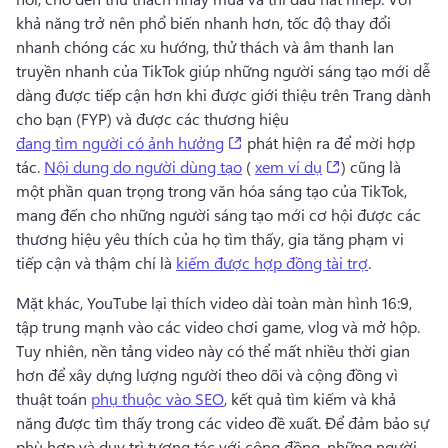
khả năng trở nên phổ biến nhanh hơn, tốc độ thay đổi 
nhanh chóng các xu hướng, thử thách và âm thanh lan 
truyền nhanh của TikTok giúp những người sáng tạo mới dễ 
dàng được tiếp cận hơn khi được giới thiệu trên Trang dành 
cho bạn (FYP) và được các thương hiệu 
(opens in a new tab)
đang tìm người có ảnh hưởng
 phát hiện ra để mời hợp 
(opens in a new
tác. 
Nội dung do người dùng tạo
 ( 
xem ví dụ
) cũng là 
một phần quan trọng trong văn hóa sáng tạo của TikTok, 
mang đến cho những người sáng tạo mới cơ hội được các 
thương hiệu yêu thích của họ tìm thấy, gia tăng phạm vi 
tiếp cận và thậm chí là 
kiếm được hợp đồng tài trợ
. 
Mặt khác, YouTube lại thích video dài toàn màn hình 16:9, 
tập trung mạnh vào các video chơi game, vlog và mở hộp. 
Tuy nhiên, nền tảng video này có thể mất nhiều thời gian 
hơn để xây dựng lượng người theo dõi và cộng đồng vì 
thuật toán 
phụ thuộc vào SEO
, kết quả tìm kiếm và khả 
năng được tìm thấy trong các video đề xuất. 
Để đảm bảo sự 
phù hợp và duy trì tương tác với cộng đồng, những người 