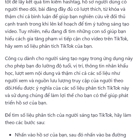
tốt để lấy kết quả tìm kiếm hashtag, hồ sơ người dùng có 
người theo dõi, bài đăng đầy đủ có lượt thích, từ khóa và 
thậm chí cả bình luận để giúp bạn nghiên cứu về đối thủ 
cạnh tranh trong khi lên kế hoạch để tìm ý tưởng sáng tạo 
video. 
Tuy nhiên, nếu đang đi tìm những con số giúp bạn 
hiểu cách gia tăng phạm vi tiếp cận cho video trên TikTok, 
hãy xem số liệu phân tích TikTok của bạn. 
Công cụ dành cho người sáng tạo ngay trong ứng dụng này 
cho phép bạn đo lường độ tuổi, vị trí, thông tin nhân khẩu 
học, lượt xem nội dung và thậm chí cả các số liệu như 
người xem và nguồn lưu lượng truy cập của người theo 
dõi.
Hiểu được ý nghĩa của các số liệu phân tích TikTok này 
và sử dụng chúng để làm lợi thế cho bạn có thể giúp phát 
triển hồ sơ của bạn.
Để tìm số liệu phân tích của người sáng tạo TikTok, hãy làm 
theo các bước sau:
Nhấn vào hồ sơ của bạn, sau đó nhấn vào ba đường 