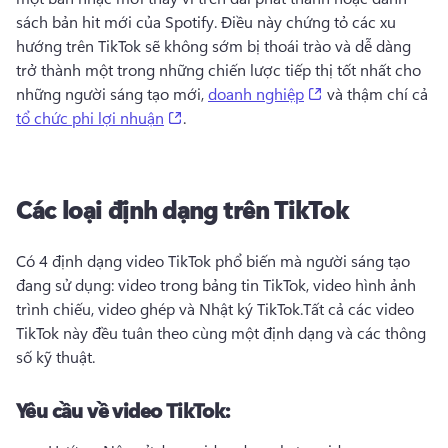
sách bản hit mới của Spotify. 
Điều này chứng tỏ các xu 
hướng trên TikTok sẽ không sớm bị thoái trào và dễ dàng 
trở thành một trong những chiến lược tiếp thị tốt nhất cho 
(opens in a new t
những người sáng tạo mới, 
doanh nghiệp
 và thậm chí cả 
(opens in a new tab)
tổ chức phi lợi nhuận
. 
Các loại định dạng trên TikTok
Có 4 định dạng video TikTok phổ biến mà người sáng tạo 
đang sử dụng: video trong bảng tin TikTok, video hình ảnh 
trình chiếu, video ghép và Nhật ký TikTok.
Tất cả các video 
TikTok này đều tuân theo cùng một định dạng và các thông 
số kỹ thuật.
Yêu cầu về video TikTok: