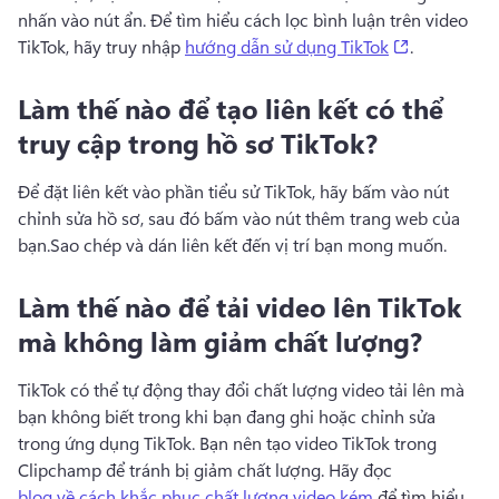
nhấn vào nút ẩn. 
Để tìm hiểu cách lọc bình luận trên video 
(opens in a
TikTok, hãy truy nhập 
hướng dẫn sử dụng TikTok
. 
Làm thế nào để tạo liên kết có thể
truy cập trong hồ sơ TikTok?
Để đặt liên kết vào phần tiểu sử TikTok, hãy bấm vào nút 
chỉnh sửa hồ sơ, sau đó bấm vào nút thêm trang web của 
bạn.
Sao chép và dán liên kết đến vị trí bạn mong muốn. 
Làm thế nào để tải video lên TikTok
mà không làm giảm chất lượng?
TikTok có thể tự động thay đổi chất lượng video tải lên mà 
bạn không biết trong khi bạn đang ghi hoặc chỉnh sửa 
trong ứng dụng TikTok. 
Bạn nên tạo video TikTok trong 
Clipchamp để tránh bị giảm chất lượng. 
Hãy đọc 
blog về cách khắc phục chất lượng video kém
 để tìm hiểu 