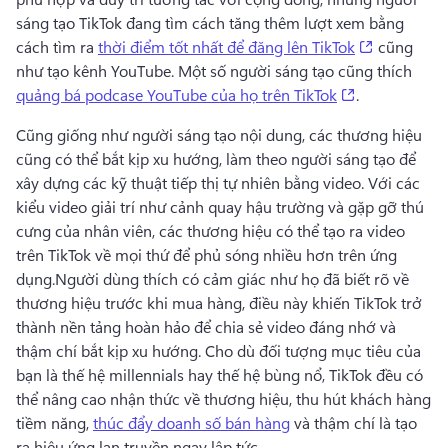
sáng tạo TikTok đang tìm cách tăng thêm lượt xem bằng 
(opens in 
cách tìm ra 
thời điểm tốt nhất để đăng lên TikTok
 cũng 
như tạo kênh YouTube. 
Một số người sáng tạo cũng thích 
(opens in a n
quảng bá podcase YouTube của họ trên TikTok
. 
Cũng giống như người sáng tạo nội dung, các thương hiệu 
cũng có thể bắt kịp xu hướng, làm theo người sáng tạo để 
xây dựng các kỹ thuật tiếp thị tự nhiên bằng video. 
Với các 
kiểu video giải trí như cảnh quay hậu trường và gặp gỡ thú 
cưng của nhân viên, các thương hiệu có thể tạo ra video 
trên TikTok về mọi thứ để phủ sóng nhiều hơn trên ứng 
dụng.
Người dùng thích có cảm giác như họ đã biết rõ về 
thương hiệu trước khi mua hàng, điều này khiến TikTok trở 
thành nền tảng hoàn hảo để chia sẻ video đáng nhớ và 
thậm chí bắt kịp xu hướng. 
Cho dù đối tượng mục tiêu của 
bạn là thế hệ millennials hay thế hệ bùng nổ, TikTok đều có 
thể nâng cao nhận thức về thương hiệu, thu hút khách hàng 
tiềm năng, 
thúc đẩy doanh số bán hàng
 và thậm chí là tạo 
ra hiệu ứng lan truyền ngay lập tức. 