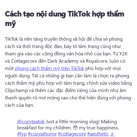
Cách tạo nội dung TikTok hợp thẩm
mỹ
TikTok là nền tảng truyền thông xã hội để chia sẻ phong 
cách và thời trang độc đáo, bày tỏ tâm trạng cũng như 
tham gia vào các cộng đồng văn hóa nhỏ của bạn. 
Từ Y2K 
và Cottagecore đến Dark Academy và Royalcore, luôn có 
một 
phong cách thẩm mỹ trên TikTok
 phù hợp với mọi 
người dùng. 
Tất cả những gì bạn cần làm là chọn ra phong 
cách thẩm mỹ phù hợp với tâm trạng, chỉnh sửa video bằng 
Clipchamp và thêm các đặc điểm riêng của mình như âm 
thanh quyến rũ mơ mộng sao cho thể hiện đúng với phong 
cách của bạn. 
@cozyteatok
Just a little morning vlog! Making
breakfast for my children. 🥹 my true happiness.
#fyp
#cozyathome
#cottagecore
#aesthetic
♬