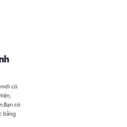
ỉnh
mới có 
iện, 
n.
Bạn có 
c bằng 