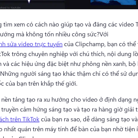
 tìm xem có cách nào giúp tạo và đăng các video T
hướng mà không tốn nhiều công sức?
Với 
ỉnh sửa video trực tuyến
 của Clipchamp, bạn có thể 
kTok trông chuyên nghiệp với chú thích, nội dung lồ
h và các hiệu ứng đặc biệt như phông nền xanh, bộ l
Những người sáng tạo khác thậm chí có thể sử dụ
c của bạn trên khắp thế giới.
à nền tảng tạo ra xu hướng cho video ở định dạng ng
truyền cảm hứng sáng tạo và tạo ra hàng giờ giải tr
ch trên TikTok
 của bạn ra sao, dễ dàng sáng tạo và 
o nhất quán trên máy tính để bàn của bạn nhờ tiện íc