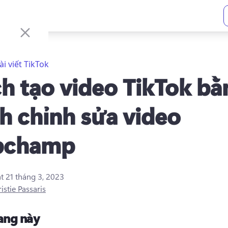
ài viết TikTok
h tạo video TikTok bằ
nh chỉnh sửa video
pchamp
ật
21 tháng 3, 2023
istie Passaris
rang này