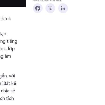
ikTok 
tạo 
ng tiếng 
ọc, lớp 
ng âm 
ắn, với 
í.
Bất kể 
chia sẻ 
h tích 