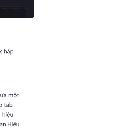
k hấp 
đưa một 
 tab 
hiệu 
an.
Hiệu 