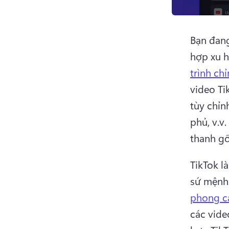
Bạn đang
hợp xu 
trình ch
video Ti
tùy chỉn
phủ, v.v. 
thanh gố
TikTok l
sứ mệnh 
phong cá
các vide