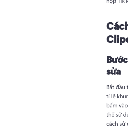
hợp TikT
Cách
Clip
Bước 
sửa
Bắt đầu 
tỉ lệ khu
bấm vào 
thể sử d
cách sử 