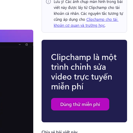
Lưu ý!
 Các ảnh chụp màn hình trong bài 
viết này được lấy từ Clipchamp cho tài 
khoản cá nhân. 
Các nguyên tắc tương tự 
cũng áp dụng cho 
Clipchamp cho tài 
khoản cơ quan và trường học
. 
Clipchamp là một
trình chỉnh sửa
video trực tuyến
miễn phí
Dùng thử miễn phí
Chia sẻ bài viết này