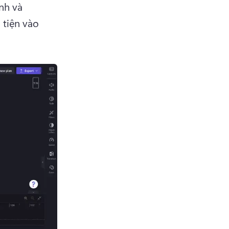
h và 
tiện vào 