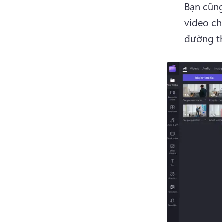
Bạn cũng
video ch
đường th