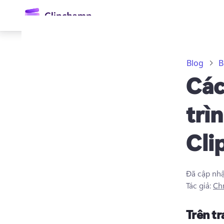
nội
dung
chính
Blog
B
Các
trì
Cli
Đăng nhập
Dùng thử miễn phí
Đã cập nh
Tác giả:
Chr
Trên t