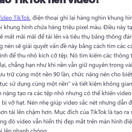
ideo TikTok
, điện thoại ghi lại hàng nghìn khung hì
i khung hình chứa hàng triệu pixel màu. 
Điều này tạ
g nén sẽ giải quyết vấn đề này bằng cách tìm các cá
nh để thu nhỏ kích cỡ tệp. 
Nó tìm kiếm các thông ti
lưu trữ cùng một nền 90 lần, chức năng nén cho biết ,
 tục sử dụng cùng một nền" và tiết kiệm không gian
 nặng tạo ra các tệp nhỏ nhưng có thể khiến video 
bị vỡ hạt. 
Nén nhẹ giúp video sắc nét nhưng dẫn đ
hơn tải lên chậm hơn. 
Mục đích của TikTok là tạo ra 
ng đó video vẫn hiển thị đẹp mắt trên màn hình điện
i lên nhanh chóng. 