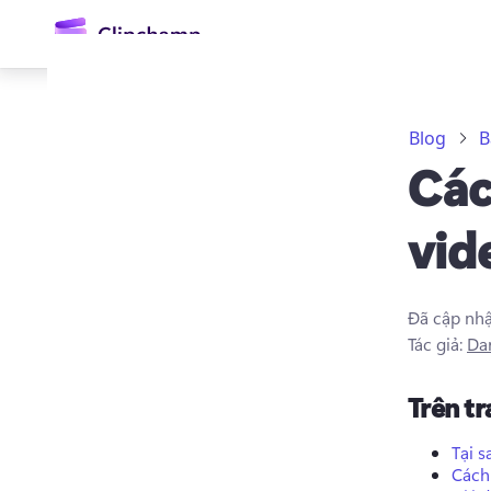
nội
dung
chính
Blog
B
Các
vid
Đã cập nh
Đăng nhập
Tác giả:
Da
Dùng thử miễn phí
Trên t
Tại s
Cách