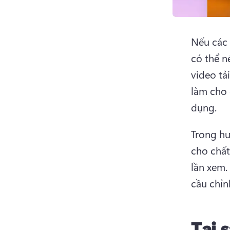
Nếu các 
có thể n
video tả
làm cho 
dụng. 
Trong hư
cho chất
lần xem. 
cầu chỉn
Tại 