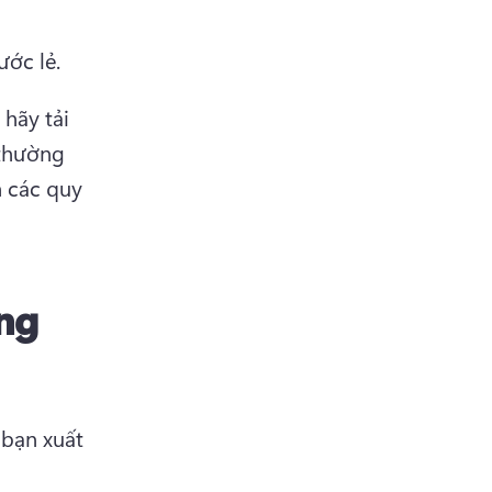
ớc lẻ. 
hãy tải 
thường 
 các quy 
ung
 bạn xuất 