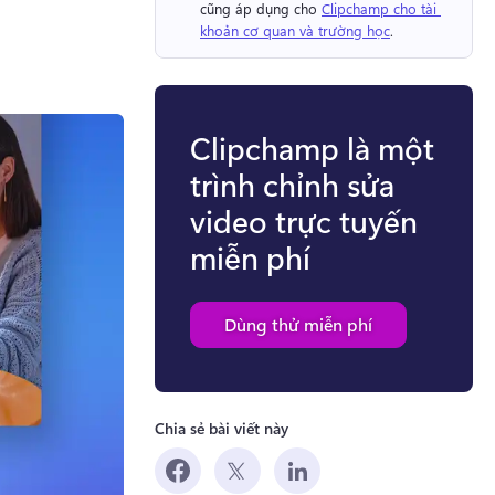
cũng áp dụng cho 
Clipchamp cho tài 
khoản cơ quan và trường học
. 
Clipchamp là một
trình chỉnh sửa
video trực tuyến
miễn phí
Dùng thử miễn phí
Chia sẻ bài viết này