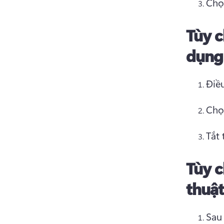
Chọn
Tùy c
dụng
Chọn
Tắt 
Tùy c
thuật
Sau 