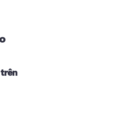
eo
 trên