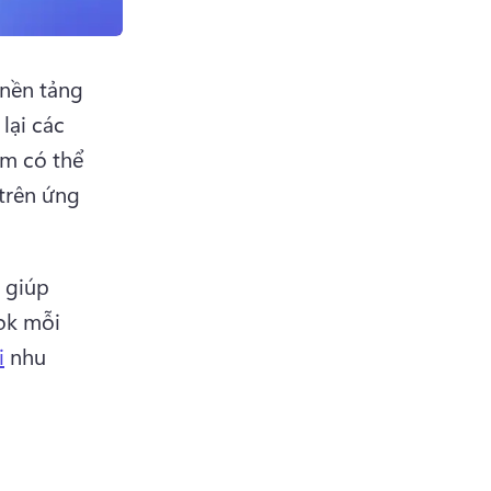
nền tảng 
lại các 
m có thể 
trên ứng 
giúp 
ok mỗi 
i
 nhu 