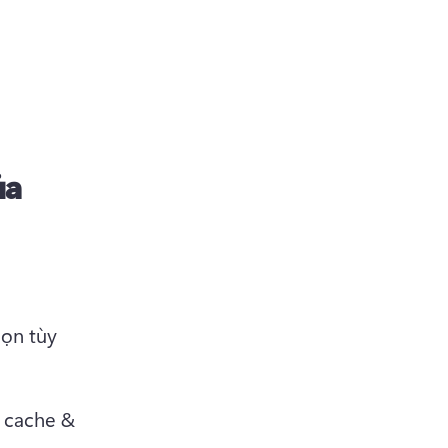
ủa
ọn tùy 
 cache & 