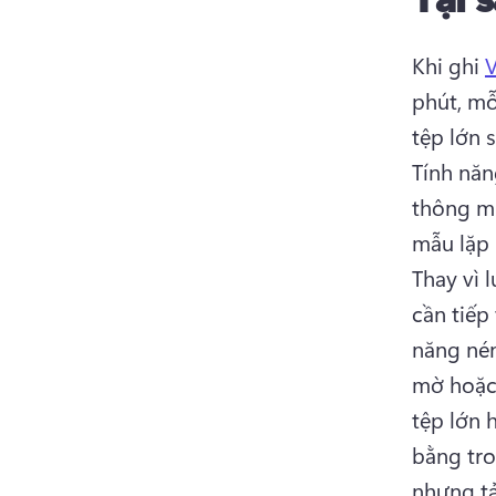
Khi ghi 
V
phút, mỗ
Tính năn
thông mi
Thay vì 
cần tiếp
năng nén
mờ hoặc 
tệp lớn 
bằng tro
nhưng tả