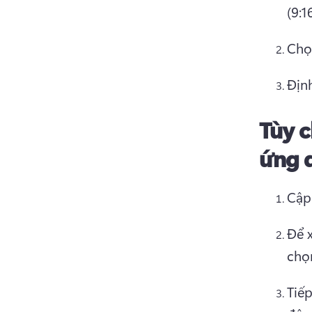
(9:1
Chọ
Địn
Tùy c
ứng 
Cập
Để 
chọ
Tiếp