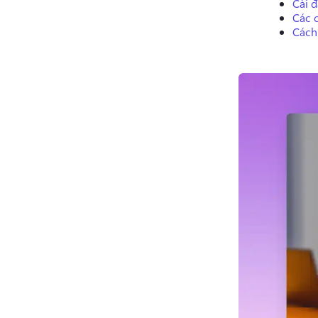
Cài đ
Các 
Cách 