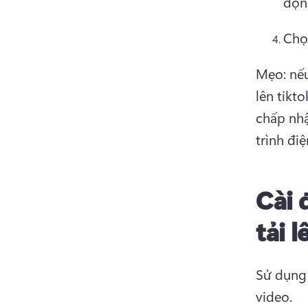
độn
Chọ
Mẹo: nếu
lên tikt
chấp nhậ
trình đi
Cài 
tải 
Sử dụng 
video. 