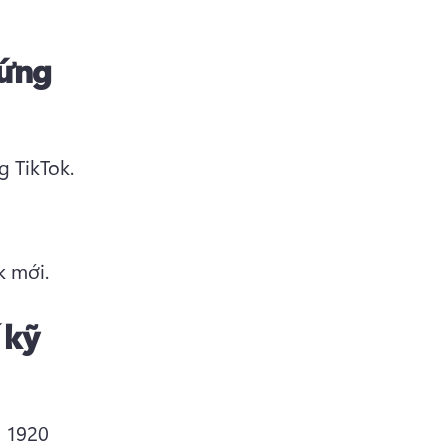
 ứng
Điều hướng đến cài đặt và quyền riêng tư trên ứng dụng TikTok. 
k mới. 
 kỹ
 1920 