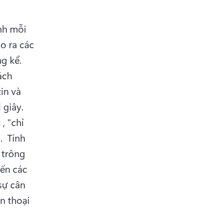
nh mỗi 
o ra các 
tệp lớn sẽ mất mãi mãi để tải lên và tiêu thụ băng thông đáng kể. 
ch 
n và 
mẫu lặp lại, chẳng hạn như khi nền vẫn giữ nguyên trong vài giây. 
 "chỉ 
. 
 Tính 
trông 
ến các 
sự cân 
 thoại 