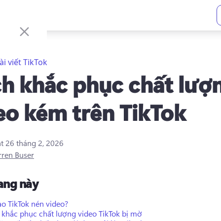
ài viết TikTok
h khắc phục chất lượ
eo kém trên TikTok
ật
26 tháng 2, 2026
rren Buser
rang này
ao TikTok nén video?
 khắc phục chất lượng video TikTok bị mờ