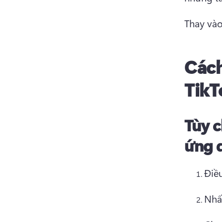
Thay vào
Cách
TikT
Tùy c
ứng 
Điề
Nhấ