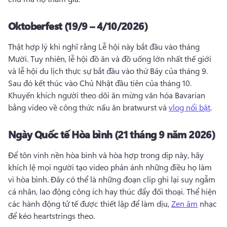
Oktoberfest (19/9 – 4/10/2026)
Thật hợp lý khi nghĩ rằng Lễ hội này bắt đầu vào tháng 
Mười. 
Tuy nhiên, lễ hội đồ ăn và đồ uống lớn nhất thế giới 
và lễ hội du lịch thực sự bắt đầu vào thứ Bảy của tháng 9. 
Sau đó kết thúc vào Chủ Nhật đầu tiên của tháng 10. 
Khuyến khích người theo dõi ăn mừng văn hóa Bavarian 
bằng video về công thức nấu ăn bratwurst và 
vlog nổi bật
. 
Ngày Quốc tế Hòa bình (21 tháng 9 năm 2026)
Để tôn vinh nền hòa bình và hòa hợp trong dịp này, hãy 
khích lệ mọi người tạo video phản ánh những điều họ làm 
vì hòa bình. 
Đây có thể là những đoạn clip ghi lại suy ngẫm 
cá nhân, lao động công ích hay thúc đẩy đối thoại. 
Thể hiện 
các hành động tử tế được thiết lập để làm dịu, 
Zen âm
 nhạc 
để kéo heartstrings theo. 