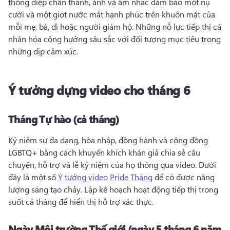
thông điệp chân thành, ảnh và âm nhạc đảm bảo một nụ 
cười và một giọt nước mắt hạnh phúc trên khuôn mặt của 
mỗi mẹ, bà, dì hoặc người giám hộ. 
Những nỗ lực tiếp thị cá 
nhân hóa cộng hưởng sâu sắc với đối tượng mục tiêu trong 
những dịp cảm xúc. 
Ý tưởng dựng video cho tháng 6
Tháng Tự hào (cả tháng)
Kỷ niệm sự đa dạng, hòa nhập, đồng hành và cộng đồng 
LGBTQ+ bằng cách khuyến khích khán giả chia sẻ câu 
chuyện, hỗ trợ và lễ kỷ niệm của họ thông qua video. 
Dưới 
đây là một số 
Ý tưởng video Pride Tháng
 để có được năng 
lượng sáng tạo chảy. 
Lập kế hoạch hoạt động tiếp thị trong 
suốt cả tháng để hiển thị hỗ trợ xác thực. 
Ngày Môi trường Thế giới (ngày 5 tháng 6 năm