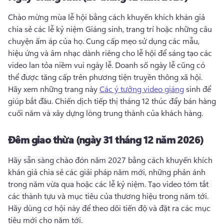
Chào mừng mùa lễ hội bằng cách khuyến khích khán giả 
chia sẻ các lễ kỷ niệm Giáng sinh, trang trí hoặc những câu 
chuyện ấm áp của họ. 
Cung cấp mẹo sử dụng các mẫu, 
hiệu ứng và âm nhạc dành riêng cho lễ hội để sáng tạo các 
video lan tỏa niềm vui ngày lễ. 
Doanh số ngày lễ cũng có 
thể được tăng cấp trên phương tiện truyền thông xã hội. 
Hãy xem những trang này 
Các ý tưởng video giáng
 sinh để 
giúp bắt đầu. 
Chiến dịch tiếp thị tháng 12 thúc đẩy bán hàng 
cuối năm và xây dựng lòng trung thành của khách hàng. 
Đêm giao thừa (ngày 31 tháng 12 năm 2026)
Hãy sẵn sàng chào đón năm 2027 bằng cách khuyến khích 
khán giả chia sẻ các giải pháp năm mới, những phản ánh 
trong năm vừa qua hoặc các lễ kỷ niệm. 
Tạo video tóm tắt 
các thành tựu và mục tiêu của thương hiệu trong năm tới. 
Hãy dùng cơ hội này để theo dõi tiến độ và đặt ra các mục 
tiêu mới cho năm tới. 