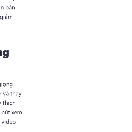
n bản 
 giảm 
ng
iọng 
 và thay 
 thích 
 nút xem 
 video 