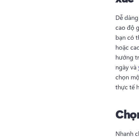
Dễ dàng 
cao độ g
bạn có t
hoặc cao
hướng tr
ngày và 
chọn một
thực tế 
Chọn
Nhanh c