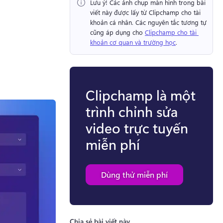
Lưu ý!
 Các ảnh chụp màn hình trong bài 
viết này được lấy từ Clipchamp cho tài 
khoản cá nhân. 
Các nguyên tắc tương tự 
cũng áp dụng cho 
Clipchamp cho tài 
khoản cơ quan và trường học
. 
Clipchamp là một
trình chỉnh sửa
video trực tuyến
miễn phí
Dùng thử miễn phí
Chia sẻ bài viết này