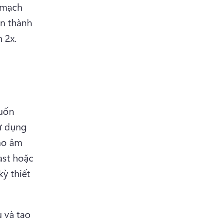
 mạch 
n thành 
 2x.
ốn 
ử dụng 
ạo âm 
st hoặc 
 thiết 
 và tạo 