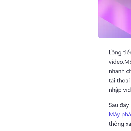
Lồng tiế
video.
Mộ
nhanh ch
tài thoạ
nhập vid
Sau đây 
Máy phát
thông xã