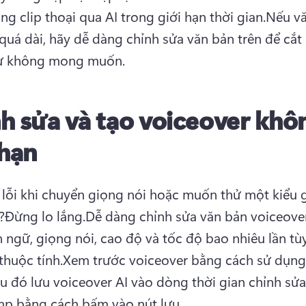
ng clip thoại qua AI trong giới hạn thời gian.
Nếu vă
quá dài, hãy dễ dàng chỉnh sửa văn bản trên 
để
 cắt
ừ không mong muốn.
h sửa và tạo voiceover khô
 hạn
lỗi khi chuyển giọng nói hoặc muốn thử một kiểu g
?
Đừng lo lắng.
Dễ dàng chỉnh sửa văn bản voiceover
 ngữ, giọng nói, cao độ và tốc độ bao nhiêu lần tùy
thuộc tính.
Xem trước voiceover bằng cách sử dụng
au đó lưu voiceover AI vào dòng thời gian chỉnh sửa
mp bằng cách bấm vào nút lưu.