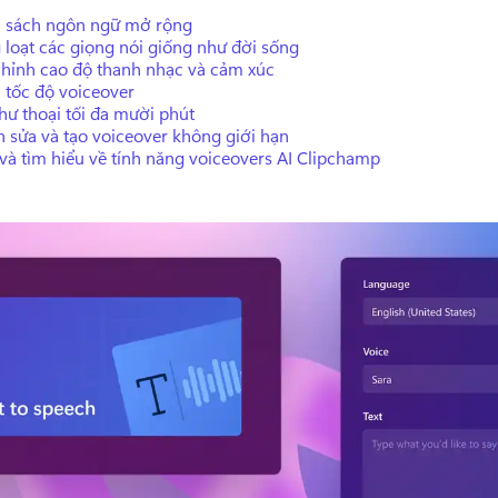
 sách ngôn ngữ mở rộng
 loạt các giọng nói giống như đời sống
chỉnh cao độ thanh nhạc và cảm xúc
 tốc độ voiceover
hư thoại tối đa mười phút
h sửa và tạo voiceover không giới hạn
và tìm hiểu về tính năng voiceovers AI Clipchamp