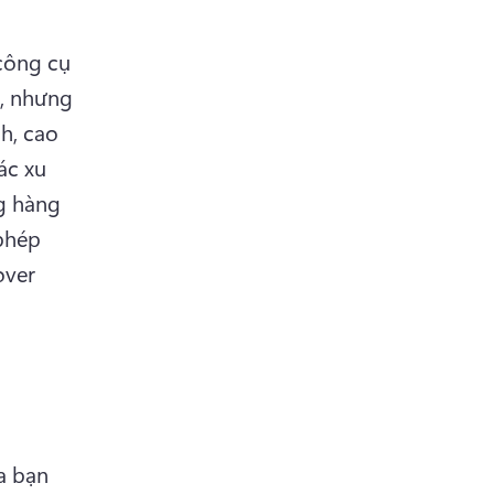
ông cụ 
, nhưng 
h, cao 
c xu 
g hàng 
hép 
ver 
 bạn 