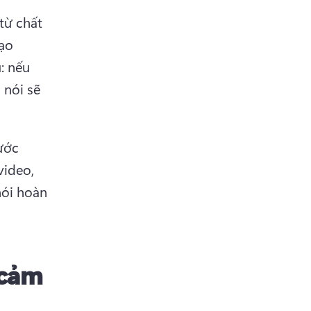
ừ chất 
o 
: nếu 
nói sẽ 
ớc 
ideo, 
ói hoàn 
 cảm