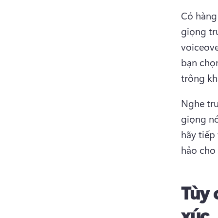
Có hàng 
giọng tr
voiceove
bạn chọn
trông kh
Nghe trư
giọng nó
hãy tiếp
hảo cho 
Tùy 
xúc