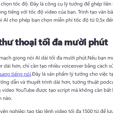
chọn tốc độ. 
Đây là công cụ lý tưởng để ghép liền
ồng tiếng với tốc độ video của bạn. 
Trình tạo văn bả
i AI cho phép bạn chọn miễn phí tốc độ từ 0,5x đến
thư thoại tối đa mười phút
 mạch giọng nói AI dài tối đa mười phút.
Nếu bạn mu
r dài hơn, chỉ cần tạo nhiều voiceover bằng cách s
sang tiếng nói
.
Đây là sản phẩm lý tưởng cho việc t
ớng dẫn và thuyết trình dài hơn, tường thuật podca
 video YouTube được tạo script mà không cần bất kỳ
m nào.
ên nghiệp: tạo tập lệnh video tối đa 1500 từ để lưu