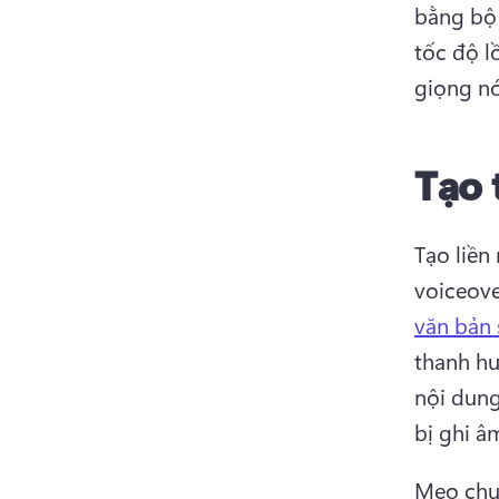
bằng bộ 
tốc độ l
giọng nó
Tạo 
Tạo liền
voiceove
văn bản 
thanh hư
nội dung
bị ghi â
Mẹo chuy