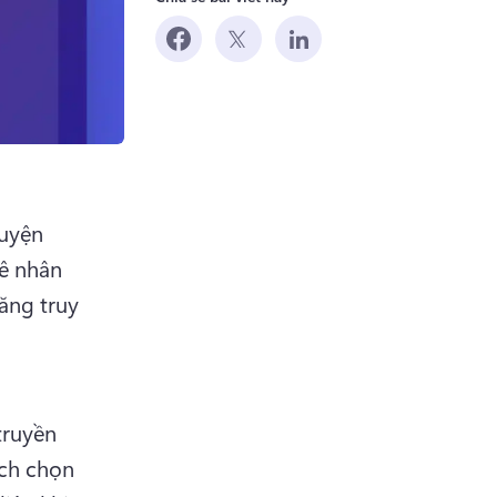
uyện 
ê nhân 
ng truy 
ruyền 
ch chọn 