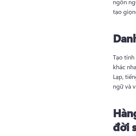
ngôn ngữ
tạo giọn
Danh
Tạo tính
khác nha
Lạp, tiế
ngữ và v
Hàng
đời 