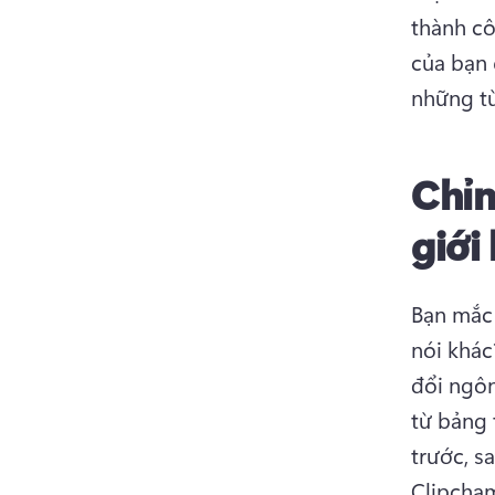
thành cô
của bạn 
những t
Chỉn
giới
Bạn mắc 
nói khác
đổi ngôn
từ bảng 
trước, s
Clipcha