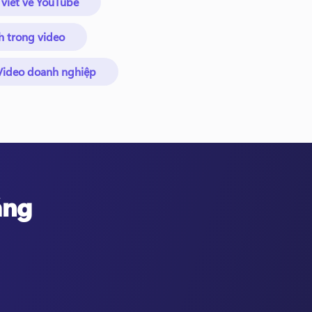
 viết về YouTube
h trong video
Video doanh nghiệp
ằng