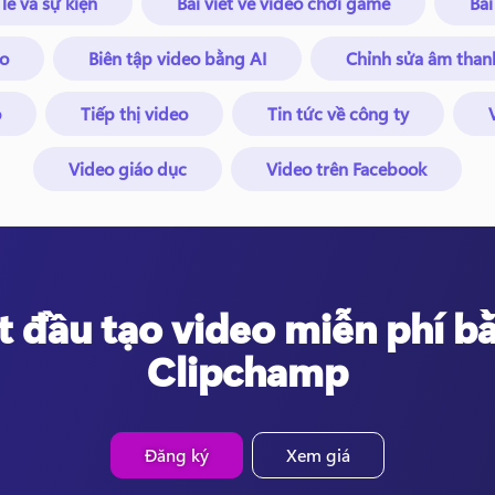
 lễ và sự kiện
Bài viết về video chơi game
Bài
eo
Biên tập video bằng AI
Chỉnh sửa âm than
o
Tiếp thị video
Tin tức về công ty
Video giáo dục
Video trên Facebook
t đầu tạo video miễn phí b
Clipchamp
Đăng ký
Xem giá