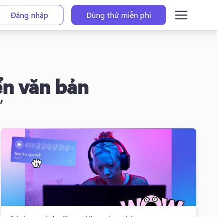
Đăng nhập
Dùng thử miễn phí
ển văn bản
”