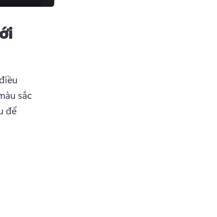
ới
iều 
màu sắc 
u để 