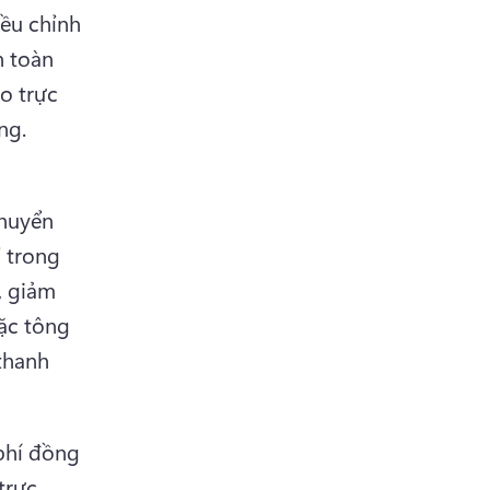
ều chỉnh 
 toàn 
 trực 
ng.
huyển 
 trong 
 giảm 
c tông 
hanh 
phí đồng 
rực 