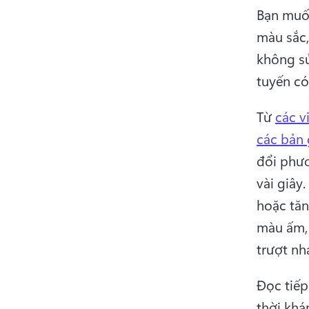
Bạn muốn
màu sắc,
không sử
tuyến có
Từ 
các v
các bản 
đổi phươ
vài giây. 
hoặc tăn
màu ấm, 
trượt nh
Đọc tiếp
thời khá