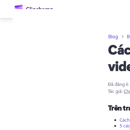
nội
dung
chính
Blog
B
Các
vid
Đã đăng
6
Đăng nhập
Tác giả:
Chr
Dùng thử miễn phí
Trên t
Cách
5 cá