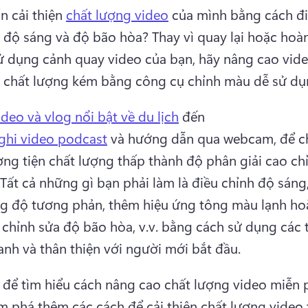
 cải thiện 
chất lượng video
 của mình bằng cách đi
 độ sáng và độ bão hòa? 
Thay vì quay lại hoặc hoàn
 dụng cảnh quay video của bạn, hãy nâng cao video
 chất lượng kém bằng công cụ chỉnh màu dễ sử dụ
ideo và vlog nổi bật về du lịch
 đến 
ghi video podcast
 và hướng dẫn qua webcam, để c
ng tiện chất lượng thấp thành độ phân giải cao chỉ
Tất cả những gì bạn phải làm là điều chỉnh độ sáng,
g độ tương phản, thêm hiệu ứng tông màu lạnh hoặ
chỉnh sửa độ bão hòa, v.v. bằng cách sử dụng các t
anh và thân thiện với người mới bắt đầu.
 để tìm hiểu cách nâng cao chất lượng video miễn 
m phá thêm các cách để cải thiện chất lượng video t