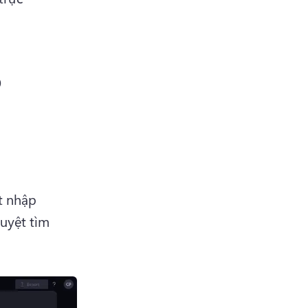
o
 nhập 
yệt tìm 