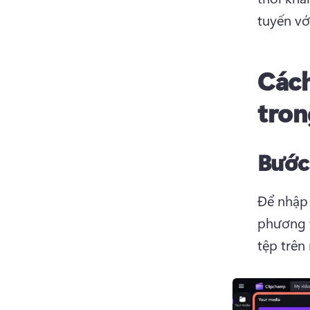
tuyến vớ
Cách
tron
Bước
Để nhập 
phương t
tệp trên