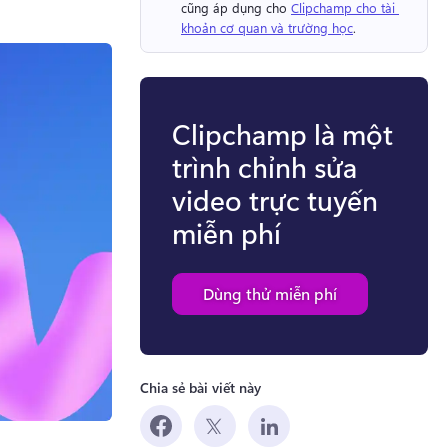
cũng áp dụng cho 
Clipchamp cho tài 
khoản cơ quan và trường học
. 
Clipchamp là một
trình chỉnh sửa
video trực tuyến
miễn phí
Dùng thử miễn phí
Chia sẻ bài viết này