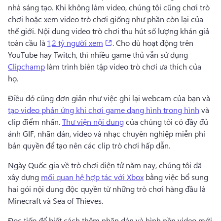
nhà sáng tạo. 
Khi không làm video, chúng tôi cũng chơi trò 
chơi hoặc xem video trò chơi giống như phần còn lại của 
thế giới. 
Nội dung video trò chơi thu hút số lượng khán giả 
(opens in a new tab)
toàn cầu là 
1,2 tỷ người xem
. 
Cho dù hoạt động trên 
YouTube hay Twitch, thì nhiều game thủ vẫn sử dụng 
Clipchamp
 làm trình biên tập video trò chơi ưa thích của 
họ. 
Điều đó cũng đơn giản như việc ghi lại webcam của bạn và 
tạo video phản ứng khi chơi game dạng hình trong hình
 và 
clip điểm nhấn. 
Thư viện nội dung
 của chúng tôi có đầy đủ 
ảnh GIF, nhãn dán, video và nhạc chuyên nghiệp miễn phí 
bản quyền để tạo nên các clip trò chơi hấp dẫn. 
Ngày Quốc gia về trò chơi điện tử năm nay, chúng tôi đã 
xây dựng 
mối quan hệ hợp tác với Xbox
 bằng việc bổ sung 
hai gói nội dung độc quyền từ những trò chơi hàng đầu là 
Minecraft và Sea of Thieves. 
Đọc tiếp để biết cách thêm nhãn dán và hình nền video mới 