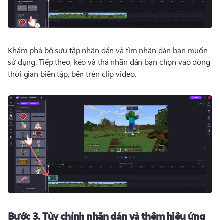
Khám phá bộ sưu tập nhãn dán và tìm nhãn dán bạn muốn 
sử dụng. 
Tiếp theo, kéo và thả nhãn dán bạn chọn vào dòng 
thời gian biên tập, bên trên clip video. 
Bước 3.
Tùy chỉnh nhãn dán và thêm hiệu ứng