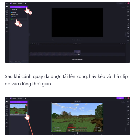
Sau khi cảnh quay đã được tải lên xong, hãy kéo và thả clip 
đó vào dòng thời gian. 