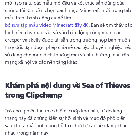
mới tạo ra từ các mẫu mở đầu và kết thúc sẵn dùng của 
chúng tôi. 
Chỉ cần chọn danh mục Minecraft mới trong tab 
mẫu trên thanh công cụ để tìm 
bộ sưu tập mẫu video Minecraft đầy đủ
. 
Bạn sẽ tìm thấy các 
hình nền đầy màu sắc và văn bản động cùng nhãn dán 
creeper và skelly được tải sẵn trong trường hợp bạn muốn 
thay đổi. 
Bạn được phép chia sẻ các tệp chuyên nghiệp nếu 
sử dụng cho mục đích thương mại và phi thương mại trên 
mạng xã hội và các nền tảng khác. 
Khám phá nội dung về Sea of ​​Thieves
trong Clipchamp
Trò chơi phiêu lưu mạo hiểm, cướp kho báu, tự do lang 
thang này đã chứng kiến sự hồi sinh về mức độ phổ biến 
sau khi ra mắt tính năng hỗ trợ chơi từ các nền tảng khác 
nhau trong năm nay. 