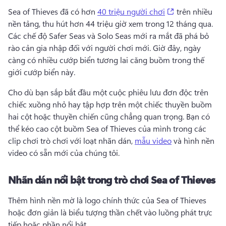
(opens in a ne
Sea of ​​Thieves đã có hơn 
40 triệu người chơi
 trên nhiều 
nền tảng, thu hút hơn 44 triệu giờ xem trong 12 tháng qua. 
Các chế độ Safer Seas và Solo Seas mới ra mắt đã phá bỏ 
rào cản gia nhập đối với người chơi mới. 
Giờ đây, ngày 
càng có nhiều cướp biển tương lai căng buồm trong thế 
giới cướp biển này. 
Cho dù bạn sắp bắt đầu một cuộc phiêu lưu đơn độc trên 
chiếc xuồng nhỏ hay tập hợp trên một chiếc thuyền buồm 
hai cột hoặc thuyền chiến cũng chẳng quan trọng. 
Bạn có 
thể kéo cao cột buồm Sea of ​​Thieves của mình trong các 
clip chơi trò chơi với loạt nhãn dán, 
mẫu video
 và hình nền 
video có sẵn mới của chúng tôi. 
Nhãn dán nổi bật trong trò chơi Sea of ​​Thieves
Thêm hình nền mờ là logo chính thức của Sea of ​​Thieves 
hoặc đơn giản là biểu tượng thần chết vào luồng phát trực 
tiếp hoặc phần nổi bật. 