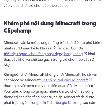
vào video chơi trò chơi tiếp theo của bạn. 
Khám phá nội dung Minecraft trong
Clipchamp
Minecraft vẫn là một trong những trò chơi điện tử phổ biến 
nhất sau 13 năm kể từ khi ra mắt lần đầu. 
Có hơn 
(opens in 
166 triệu người chơi đang hoạt động hàng tháng
 khai 
thác các khối và chế tạo gạch trong trò chơi hộp cát 3D 
này. 
Khi người chơi Minecraft không chơi Minecraft, họ sẽ xem 
(opens 
các video về Minecraft. 
1/3 số bé trai chơi Minecraft
thường xuyên xem các video liên quan đến Minecraft trên 
YouTube. 
Không có gì ngạc nhiên khi trò chơi này cũng 
thống trị các nền tảng phát trực tiếp. 
Minecraft đã được 
(opens in a new tab)
phát trực tuyến trong hơn 
11.9 triệu giờ
 trong sáu năm 