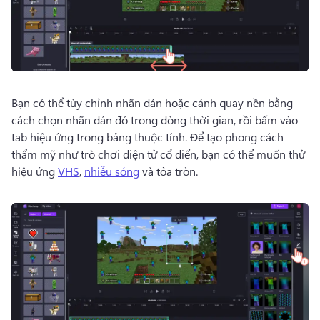
Bạn có thể tùy chỉnh nhãn dán hoặc cảnh quay nền bằng 
cách chọn nhãn dán đó trong dòng thời gian, rồi bấm vào 
tab hiệu ứng trong bảng thuộc tính. 
Để tạo phong cách 
thẩm mỹ như trò chơi điện tử cổ điển, bạn có thể muốn thử 
hiệu ứng 
VHS
, 
nhiễu sóng
 và tỏa tròn. 