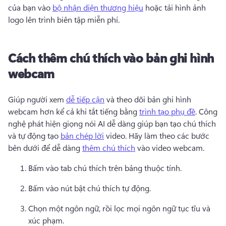
của bạn vào 
bộ nhận diện thương hiệu
 hoặc tải hình ảnh 
logo lên trình biên tập miễn phí. 
Cách thêm chú thích vào bản ghi hình
webcam
Giúp người xem 
dễ tiếp cận
 và theo dõi bản ghi hình 
webcam hơn kể cả khi tắt tiếng bằng 
trình tạo phụ đề
. 
Công 
nghệ phát hiện giọng nói AI dễ dàng giúp bạn tạo chú thích 
và tự động tạo 
bản chép lời
 video. 
Hãy làm theo các bước 
bên dưới để dễ dàng 
thêm chú thích
 vào video webcam. 
Bấm vào tab chú thích trên bảng thuộc tính. 
Bấm vào nút bật chú thích tự động. 
Chọn một ngôn ngữ, rồi lọc mọi ngôn ngữ tục tĩu và 
xúc phạm. 