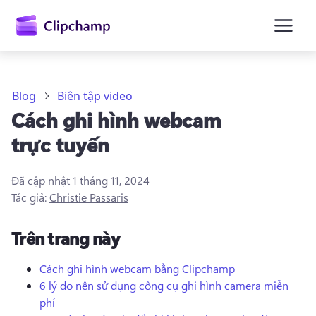
nội
dung
chính
Blog
Biên tập video
Cách ghi hình webcam
trực tuyến
Đã cập nhật
1 tháng 11, 2024
Tác giả:
Christie Passaris
Trên trang này
Cách ghi hình webcam bằng Clipchamp
6 lý do nên sử dụng công cụ ghi hình camera miễn
Đăng nhập
phí