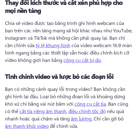
Thay đổi kích thước và cắt xén phù hợp cho
mọi nền tảng
Chia sẻ video được tạo bằng trình ghi hình webcam của 
bạn trên các nền tảng mạng xã hội khác nhau như YouTube, 
Instagram và TikTok mà không cần phải quay lại. 
Bạn chỉ 
cần chỉnh sửa 
tỷ lệ khung hình
 của video webcam 16:9 màn 
hình ngang bằng các thiết lập sẵn hoặc điều chỉnh kích cỡ 
video không giới hạn bằng 
công cụ cắt tự do
. 
Tinh chỉnh video và lược bỏ các đoạn lỗi
Bạn có những cảnh quay lỗi trong video? 
Bạn không cần 
ghi hình lại đâu. 
Loại bỏ những đoạn lỗi và khoảng dừng 
khó xử chỉ bằng vài nút bấm với 
công cụ cắt tỉa
. 
Bạn cũng 
có thể 
cắt tỉa riêng âm thanh
, 
điều chỉnh tốc độ
 nếu quá 
nhanh hoặc quá chậm và tăng 
âm lượng.
 Chỉ cần gỡ bỏ 
âm thanh khỏi video
 để chỉnh sửa. 