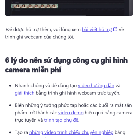
(opens in
 Để được hỗ trợ thêm, vui lòng xem 
bài viết hỗ trợ
 về 
trình ghi webcam của chúng tôi. 
6 lý do nên sử dụng công cụ ghi hình
camera miễn phí
Nhanh chóng và dễ dàng tạo 
video hướng dẫn
 và 
giải thích
 bằng trình ghi hình webcam trực tuyến. 
Biến những ý tưởng phức tạp hoặc các buổi ra mắt sản 
phẩm trở thành các 
video demo
 hiệu quả bằng camera 
trực tuyến và 
trình tạo phụ đề
. 
Tạo ra 
những video trình chiếu chuyên nghiệp
 bằng 