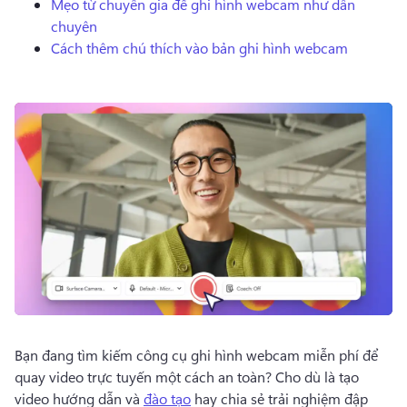
Mẹo từ chuyên gia để ghi hình webcam như dân
Dùng thử miễn phí
chuyên
Cách thêm chú thích vào bản ghi hình webcam
Bạn đang tìm kiếm công cụ ghi hình webcam miễn phí để 
quay video trực tuyến một cách an toàn? 
Cho dù là tạo 
video hướng dẫn và 
đào tạo
 hay chia sẻ trải nghiệm đập 