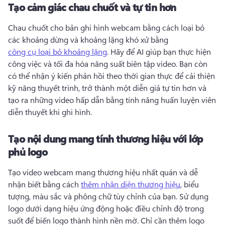
Tạo cảm giác chau chuốt và tự tin hơn
Chau chuốt cho bản ghi hình webcam bằng cách loại bỏ 
các khoảng dừng và khoảng lặng khó xử bằng 
công cụ loại bỏ khoảng lặng
. 
Hãy để AI giúp bạn thực hiện 
công việc và tối đa hóa năng suất biên tập video. 
Bạn còn 
có thể nhận ý kiến phản hồi theo thời gian thực để cải thiện 
kỹ năng thuyết trình, trở thành một diễn giả tự tin hơn và 
tạo ra những video hấp dẫn bằng 
tính năng huấn luyện viên 
diễn thuyết
 khi ghi hình. 
Tạo nội dung mang tính thương hiệu với lớp
phủ logo
Tạo video webcam mang thương hiệu nhất quán và dễ 
nhận biết bằng cách 
thêm nhận diện thương hiệu
, biểu 
tượng, màu sắc và phông chữ tùy chỉnh của bạn. 
Sử dụng 
logo dưới dạng hiệu ứng động hoặc điều chỉnh độ trong 
suốt để biến logo thành hình nền mờ. 
Chỉ cần thêm logo 