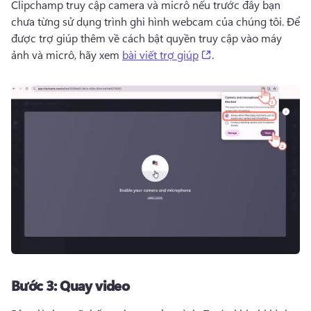
Clipchamp truy cập camera và micrô nếu trước đây bạn 
chưa từng sử dụng trình ghi hình webcam của chúng tôi. 
Để 
được trợ giúp thêm về cách bật quyền truy cập vào máy 
(opens in a new tab)
ảnh và micrô, hãy xem 
bài viết trợ giúp
. 
Bước 3:
Quay video