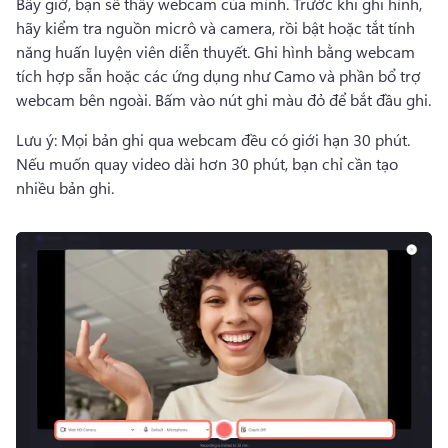
Bây giờ, bạn sẽ thấy webcam của mình. 
Trước khi ghi hình, 
hãy kiểm tra nguồn micrô và camera, rồi bật hoặc tắt tính 
năng 
huấn luyện viên diễn thuyết
. 
Ghi hình bằng webcam 
tích hợp sẵn hoặc các ứng dụng như 
Camo
 và phần bổ trợ 
webcam bên ngoài. 
Bấm vào nút ghi màu đỏ để bắt đầu ghi. 
Lưu ý: Mọi bản ghi qua webcam đều có giới hạn 30 phút. 
Nếu muốn quay video dài hơn 30 phút, bạn chỉ cần tạo 
nhiều bản ghi. 