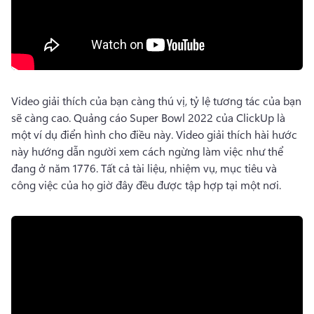
Video giải thích của bạn càng thú vị, tỷ lệ tương tác của bạn 
sẽ càng cao. 
Quảng cáo Super Bowl 2022 của ClickUp là 
một ví dụ điển hình cho điều này. 
Video giải thích hài hước 
này hướng dẫn người xem cách ngừng làm việc như thể 
đang ở năm 1776. 
Tất cả tài liệu, nhiệm vụ, mục tiêu và 
công việc của họ giờ đây đều được tập hợp tại một nơi. 