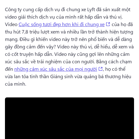
Công ty cung cấp dịch vụ đi chung xe Lyft đã sản xuất một 
video giải thích dịch vụ của mình rất hấp dẫn và thú vị. 
(opens in a n
Video 
Cuộc sống tươi đẹp hơn khi đi chung xe
 của họ đã 
thu hút 7,8 triệu lượt xem và nhiều lần trở thành hiện tượng 
mạng. 
Điều gì khiến video này trở nên phổ biến và dễ dàng 
gây đồng cảm đến vậy? 
Video này thú vị, dễ hiểu, dễ xem và 
có cốt truyện hấp dẫn. 
Video này cũng gợi lên những cảm 
xúc sâu sắc về trải nghiệm của con người. 
Bằng cách chạm 
(opens in a new 
đến 
những cảm xúc sâu sắc của mọi người
, họ có thể 
vừa lan tỏa tinh thần Giáng sinh vừa quảng bá thương hiệu 
của mình. 