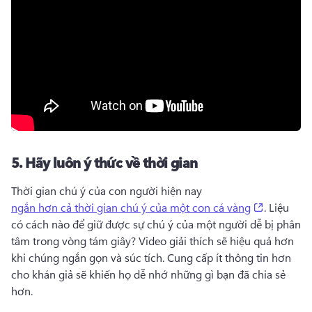
5.
Hãy luôn ý thức về thời gian
Thời gian chú ý của con người hiện nay 
(opens in
ngắn hơn cả thời gian chú ý của một con cá vàng
. 
Liệu 
có cách nào để giữ được sự chú ý của một người dễ bị phân 
tâm trong vòng tám giây? 
Video giải thích sẽ hiệu quả hơn 
khi chúng ngắn gọn và súc tích. 
Cung cấp ít thông tin hơn 
cho khán giả sẽ khiến họ dễ nhớ những gì bạn đã chia sẻ 
hơn.