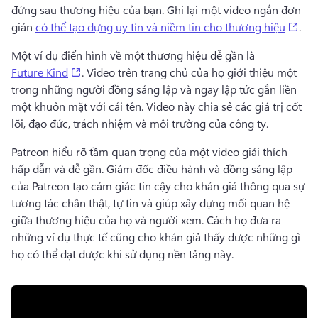
đứng sau thương hiệu của bạn. 
Ghi lại một video ngắn đơn 
(op
giản 
có thể tạo dựng uy tín và niềm tin cho thương hiệu
. 
Một ví dụ điển hình về một thương hiệu dễ gần là 
(opens in a new tab)
Future Kind
. 
Video trên trang chủ của họ giới thiệu một 
trong những người đồng sáng lập và ngay lập tức gắn liền 
một khuôn mặt với cái tên. 
Video này chia sẻ các giá trị cốt 
lõi, đạo đức, trách nhiệm và môi trường của công ty. 
Patreon hiểu rõ tầm quan trọng của một video giải thích 
hấp dẫn và dễ gần. 
Giám đốc điều hành và đồng sáng lập 
của Patreon tạo cảm giác tin cậy cho khán giả thông qua sự 
tương tác chân thật, tự tin và giúp xây dựng mối quan hệ 
giữa thương hiệu của họ và người xem. 
Cách họ đưa ra 
những ví dụ thực tế cũng cho khán giả thấy được những gì 
họ có thể đạt được khi sử dụng nền tảng này. 