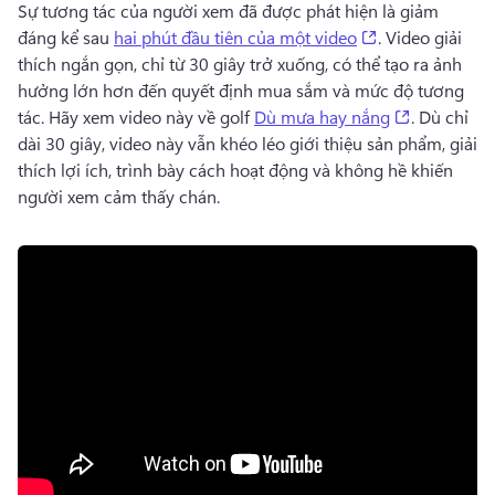
Sự tương tác của người xem đã được phát hiện là giảm 
(opens in a new
đáng kể sau 
hai phút đầu tiên của một video
. 
Video giải 
thích ngắn gọn, chỉ từ 30 giây trở xuống, có thể tạo ra ảnh 
hưởng lớn hơn đến quyết định mua sắm và mức độ tương 
(opens in 
tác. 
Hãy xem video này về golf 
Dù mưa hay nắng
. 
Dù chỉ 
dài 30 giây, video này vẫn khéo léo giới thiệu sản phẩm, giải 
thích lợi ích, trình bày cách hoạt động và không hề khiến 
người xem cảm thấy chán.