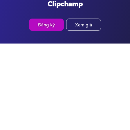
Clipchamp
Đăng ký
Xem giá