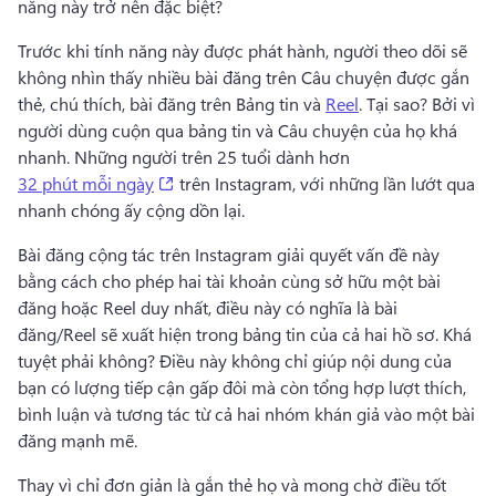
năng này trở nên đặc biệt?
Trước khi tính năng này được phát hành, người theo dõi sẽ 
không nhìn thấy nhiều bài đăng trên Câu chuyện được gắn 
thẻ, chú thích, bài đăng trên Bảng tin và 
Reel
. 
Tại sao? 
Bởi vì 
người dùng cuộn qua bảng tin và Câu chuyện của họ khá 
nhanh. 
Những người trên 25 tuổi dành hơn 
(opens in a new tab)
32 phút mỗi ngày
 trên Instagram, với những lần lướt qua 
nhanh chóng ấy cộng dồn lại. 
Bài đăng cộng tác trên Instagram giải quyết vấn đề này 
bằng cách cho phép hai tài khoản cùng sở hữu một bài 
đăng hoặc Reel duy nhất, điều này có nghĩa là bài 
đăng/Reel sẽ xuất hiện trong bảng tin của cả hai hồ sơ. 
Khá 
tuyệt phải không? 
Điều này không chỉ giúp nội dung của 
bạn có lượng tiếp cận gấp đôi mà còn tổng hợp lượt thích, 
bình luận và tương tác từ cả hai nhóm khán giả vào một bài 
đăng mạnh mẽ.
Thay vì chỉ đơn giản là gắn thẻ họ và mong chờ điều tốt 