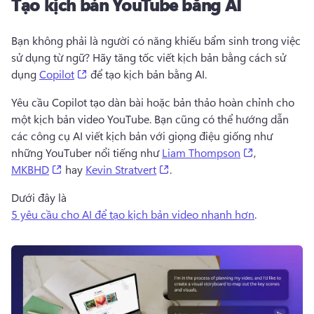
Tạo kịch bản YouTube bằng AI
Bạn không phải là người có năng khiếu bẩm sinh trong việc 
sử dụng từ ngữ? 
Hãy tăng tốc viết kịch bản bằng cách sử 
(opens in a new tab)
dụng 
Copilot
 để tạo kịch bản bằng AI. 
Yêu cầu Copilot tạo dàn bài hoặc bản thảo hoàn chỉnh cho 
một kịch bản video YouTube. 
Bạn cũng có thể hướng dẫn 
các công cụ AI viết kịch bản với giọng điệu giống như 
(opens in a 
những YouTuber nổi tiếng như 
Liam Thompson
, 
(opens in a new tab)
(opens in a new tab)
MKBHD
 hay 
Kevin Stratvert
. 
Dưới đây là 
5 yêu cầu cho AI để tạo kịch bản video nhanh hơn
. 