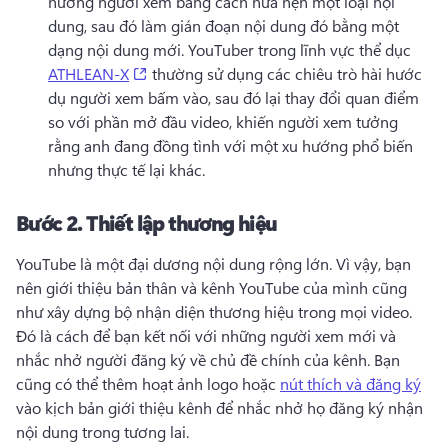
hướng người xem bằng cách hứa hẹn một loại nội 
dung, sau đó làm gián đoạn nội dung đó bằng một 
dạng nội dung mới. 
YouTuber trong lĩnh vực thể dục 
(opens in a new tab)
ATHLEAN-X
 thường sử dụng các chiêu trò hài hước 
dụ người xem bấm vào, sau đó lại thay đổi quan điểm 
so với phần mở đầu video, khiến người xem tưởng 
rằng anh đang đồng tình với một xu hướng phổ biến 
nhưng thực tế lại khác. 
Bước 2.
Thiết lập thương hiệu
YouTube là một đại dương nội dung rộng lớn. Vì vậy, bạn 
nên giới thiệu bản thân và kênh YouTube của mình cũng 
như xây dựng bộ nhận diện thương hiệu trong mọi video. 
Đó là cách để bạn kết nối với những người xem mới và 
nhắc nhở người đăng ký về chủ đề chính của kênh. 
Bạn 
cũng có thể thêm hoạt ảnh logo hoặc 
nút thích và đăng ký
vào kịch bản giới thiệu kênh để nhắc nhở họ đăng ký nhận 
nội dung trong tương lai. 