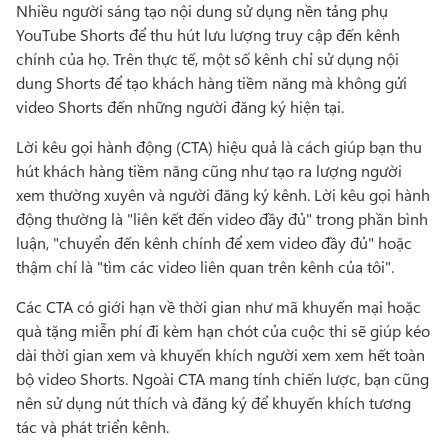
Nhiều người sáng tạo nội dung sử dụng nền tảng phụ 
YouTube Shorts để thu hút lưu lượng truy cập đến kênh 
chính của họ. 
Trên thực tế, một số kênh chỉ sử dụng nội 
dung Shorts để tạo khách hàng tiềm năng mà không gửi 
video Shorts đến những người đăng ký hiện tại.
Lời kêu gọi hành động (CTA) hiệu quả là cách giúp bạn thu 
hút khách hàng tiềm năng cũng như tạo ra lượng người 
xem thường xuyên và người đăng ký kênh. 
Lời kêu gọi hành 
động thường là "liên kết đến video đầy đủ" trong phần bình 
luận, "chuyển đến kênh chính để xem video đầy đủ" hoặc 
thậm chí là "tìm các video liên quan trên kênh của tôi".
Các CTA có giới hạn về thời gian như mã khuyến mại hoặc 
quà tặng miễn phí đi kèm hạn chót của cuộc thi sẽ giúp kéo 
dài thời gian xem và khuyến khích người xem xem hết toàn 
bộ video Shorts. 
Ngoài CTA mang tính chiến lược, bạn cũng 
nên sử dụng nút thích và đăng ký để khuyến khích tương 
tác và phát triển kênh.