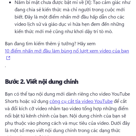
Năm bí mật chưa được bật mí về [X]: Tạo cảm giác như 
đang chia sẻ kiến thức mà chỉ người trong cuộc mới 
biết. 
Đây là một điểm nhấn mở đầu hấp dẫn cho các 
video lịch sử và giáo dục vì hứa hẹn đem đến những 
kiến thức mới mẻ cũng như khơi dậy trí tò mò.
Bạn đang tìm kiếm thêm ý tưởng? 
Hãy xem 
10 điểm nhấn mở đầu làm bùng nổ lượt xem video của bạn
(opens in a new tab)
. 
Bước 2.
Viết nội dung chính
Bạn có thể tạo nội dung mới dành riêng cho video YouTube 
Shorts hoặc sử dụng 
công cụ cắt tỉa video YouTube
 để cắt 
và đổi kích cỡ video nhằm tạo video tổng hợp những điểm 
nổi bật từ kênh chính của bạn. 
Nội dung chính của bạn sẽ 
phụ thuộc vào phong cách và mục tiêu của video. 
Dưới đây 
là một số mẹo viết nội dung chính trong các dạng thức 