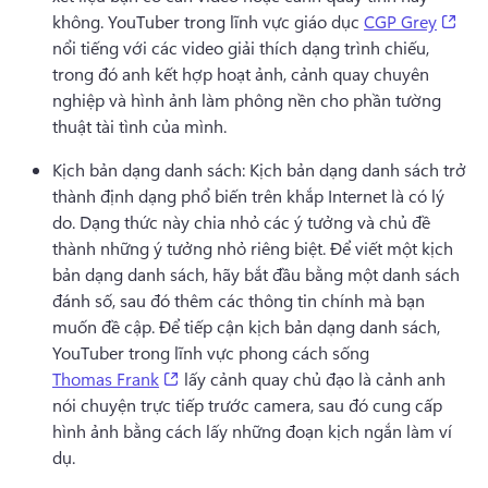
(ope
không. 
YouTuber trong lĩnh vực giáo dục 
CGP Grey
nổi tiếng với các video giải thích dạng trình chiếu, 
trong đó anh kết hợp hoạt ảnh, cảnh quay chuyên 
nghiệp và hình ảnh làm phông nền cho phần tường 
thuật tài tình của mình. 
Kịch bản dạng danh sách: Kịch bản dạng danh sách trở 
thành định dạng phổ biến trên khắp Internet là có lý 
do. 
Dạng thức này chia nhỏ các ý tưởng và chủ đề 
thành những ý tưởng nhỏ riêng biệt. 
Để viết một kịch 
bản dạng danh sách, hãy bắt đầu bằng một danh sách 
đánh số, sau đó thêm các thông tin chính mà bạn 
muốn đề cập. 
Để tiếp cận kịch bản dạng danh sách, 
YouTuber trong lĩnh vực phong cách sống 
(opens in a new tab)
Thomas Frank
 lấy cảnh quay chủ đạo là cảnh anh 
nói chuyện trực tiếp trước camera, sau đó cung cấp 
hình ảnh bằng cách lấy những đoạn kịch ngắn làm ví 
dụ. 