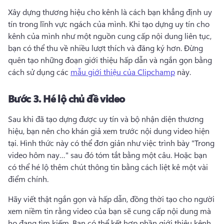
Xây dựng thương hiệu cho kênh là cách bạn khẳng định uy 
tín trong lĩnh vực ngách của mình. 
Khi tạo dựng uy tín cho 
kênh của mình như một nguồn cung cấp nội dung liên tục, 
bạn có thể thu về nhiều lượt thích và đăng ký hơn. 
Đừng 
quên tạo những đoạn giới thiệu hấp dẫn và ngắn gọn bằng 
cách sử dụng các 
mẫu giới thiệu của Clipchamp
 này. 
Bước 3.
Hé lộ chủ đề video
Sau khi đã tạo dựng được uy tín và bộ nhận diện thương 
hiệu, bạn nên cho khán giả xem trước nội dung video hiện 
tại. 
Hình thức này có thể đơn giản như việc trình bày "Trong 
video hôm nay…" sau đó tóm tắt bằng một câu. 
Hoặc bạn 
có thể hé lộ thêm chút thông tin bằng cách liệt kê một vài 
điểm chính.
Hãy viết thật ngắn gọn và hấp dẫn, đồng thời tạo cho người 
xem niềm tin rằng video của bạn sẽ cung cấp nội dung mà 
họ đang tìm kiếm. 
Bạn có thể kết hợp phần giới thiệu kênh 