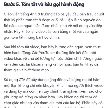
Bước 5.
Tóm tắt và kêu gọi hành động
Giáo viên tiếng Anh ở trường cấp ba yêu cầu bạn trau chuốt 
thật kỹ phần tóm tắt ở đoạn cuối bài luận là có nguyên do. 
Bộ não con người cần được nhắc nhở về nội dung vừa tiếp 
nhận. 
Hãy khép lại video của bạn bằng một vài câu ngắn 
gọn tóm tắt những bài học chính.
Sau khi tóm tắt video, bạn hãy hướng dẫn người xem thực 
hiện hành động. 
Các YouTuber thường liên kết đến một 
video khác về chủ đề tương tự hoặc thậm chí hướng người 
xem đến các tài khoản mạng xã hội hoặc bản tin khác để 
tham gia và biết thêm mẹo.
Sử dụng CTA để xây dựng cộng đồng và lượng người hâm 
mộ. 
Bạn không chỉ nên khuyến khích mọi người thích video 
và đăng ký mà còn nên tùy chỉnh trải nghiệm xem sao cho 
phù hợp với từng cá nhân hơn. 
Hãy khiến người xem có 
cảm giác như họ vừa tham gia một câu lạc bộ. 
Phần này có 