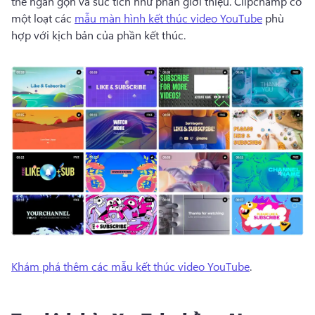
thể ngắn gọn và súc tích như phần giới thiệu. 
Clipchamp có 
một loạt các 
mẫu màn hình kết thúc video YouTube
 phù 
hợp với kịch bản của phần kết thúc. 
Khám phá thêm các mẫu kết thúc video YouTube
. 