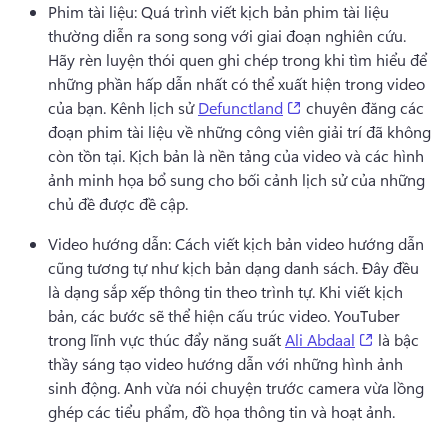
Phim tài liệu: Quá trình viết kịch bản phim tài liệu 
thường diễn ra song song với giai đoạn nghiên cứu. 
Hãy rèn luyện thói quen ghi chép trong khi tìm hiểu để 
những phần hấp dẫn nhất có thể xuất hiện trong video 
(opens in a new tab)
của bạn.
 Kênh lịch sử 
Defunctland
 chuyên đăng các 
đoạn phim tài liệu về những công viên giải trí đã không 
còn tồn tại. 
Kịch bản là nền tảng của video và các hình 
ảnh minh họa bổ sung cho bối cảnh lịch sử của những 
chủ đề được đề cập.
Video hướng dẫn: Cách viết kịch bản video hướng dẫn 
cũng tương tự như kịch bản dạng danh sách. 
Đây đều 
là dạng sắp xếp thông tin theo trình tự. 
Khi viết kịch 
bản, các bước sẽ thể hiện cấu trúc video. 
YouTuber 
(opens in 
trong lĩnh vực thúc đẩy năng suất 
Ali Abdaal
 là bậc 
thầy sáng tạo video hướng dẫn với những hình ảnh 
sinh động. 
Anh vừa nói chuyện trước camera vừa lồng 
ghép các tiểu phẩm, đồ họa thông tin và hoạt ảnh.