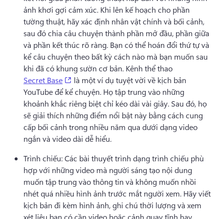
ảnh khơi gợi cảm xúc. 
Khi lên kế hoạch cho phần 
tường thuật, hãy xác định nhân vật chính và bối cảnh, 
sau đó chia câu chuyện thành phần mở đầu, phần giữa 
và phần kết thúc rõ ràng. 
Bạn có thể hoán đổi thứ tự và 
kể câu chuyện theo bất kỳ cách nào mà bạn muốn sau 
khi đã có khung sườn cơ bản. 
Kênh thể thao 
(opens in a new tab)
Secret Base
 là một ví dụ tuyệt vời về kịch bản 
YouTube để kể chuyện. 
Họ tập trung vào những 
khoảnh khắc riêng biệt chỉ kéo dài vài giây. 
Sau đó, họ 
sẽ giải thích những điểm nổi bật này bằng cách cung 
cấp bối cảnh trong nhiều năm qua dưới dạng video 
ngắn và video dài dễ hiểu.
Trình chiếu: Các bài thuyết trình dạng trình chiếu phù 
hợp với những video mà người sáng tạo nội dung 
muốn tập trung vào thông tin và không muốn nhồi 
nhét quá nhiều hình ảnh trước mắt người xem. 
Hãy viết 
kịch bản đi kèm hình ảnh, ghi chú thời lượng và xem 
xét liệu bạn có cần video hoặc cảnh quay tĩnh hay 