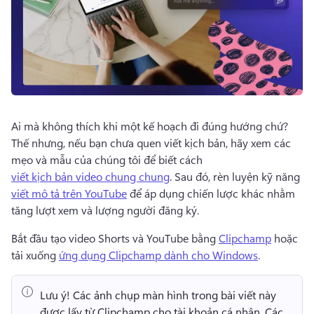
Ai mà không thích khi một kế hoạch đi đúng hướng chứ? 
Thế nhưng, nếu bạn chưa quen viết kịch bản, hãy xem các 
mẹo và mẫu của chúng tôi để biết cách 
viết kịch bản video chung chung
. 
Sau đó, rèn luyện kỹ năng 
viết mô tả trên YouTube
 để áp dụng chiến lược khác nhằm 
tăng lượt xem và lượng người đăng ký. 
Bắt đầu tạo video Shorts và YouTube bằng 
Clipchamp
 hoặc 
tải xuống 
ứng dụng Clipchamp dành cho Windows
. 
Lưu ý!
 Các ảnh chụp màn hình trong bài viết này 
được lấy từ Clipchamp cho tài khoản cá nhân. 
Các 