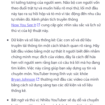
trí tưởng tượng của người xem. 
Não bộ con người vốn 
theo đuổi trật tự và muốn hiểu rõ mọi thứ, lối mở đầu 
này tạo ra sự hồi hộp và tò mò vì tác động đến nhu cầu 
tự nhiên đó. 
Kênh phân tích truyền thông 
(opens in a new tab)
Now You See It
 cung cấp góc nhìn sâu sắc và lịch sử 
thú vị của kỹ thuật này. 
Dữ kiện và số liệu thống kê: Các con số và dữ liệu 
truyền tải thông tin một cách khách quan rõ ràng. 
Hãy 
bắt đầu video bằng một sự thật ít người biết đến nhằm 
chứng minh mục đích của video, đây là cách để hứa 
hẹn với người xem rằng bạn có câu trả lời mà họ đang 
tìm kiếm. 
Việc này cũng giúp bạn xây dựng uy tín và 
chuyên môn. 
YouTuber trong lĩnh vực sức khỏe 
(opens in a new tab)
Bryan Johnson
 thường mở đầu các video của mình 
bằng cách sử dụng sáng tạo các dữ kiện và số liệu 
thống kê. 
Bất ngờ và thú vị: Nhiều YouTuber sẽ dụ dỗ và chuyển 