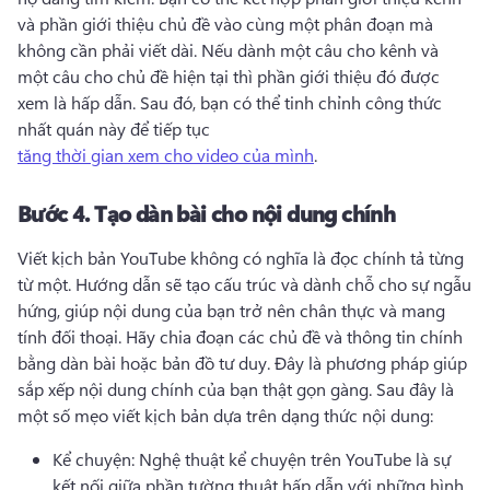
và phần giới thiệu chủ đề vào cùng một phân đoạn mà 
không cần phải viết dài. 
Nếu dành một câu cho kênh và 
một câu cho chủ đề hiện tại thì phần giới thiệu đó được 
xem là hấp dẫn. 
Sau đó, bạn có thể tinh chỉnh công thức 
nhất quán này để tiếp tục 
tăng thời gian xem cho video của mình
. 
Bước 4.
Tạo dàn bài cho nội dung chính
Viết kịch bản YouTube không có nghĩa là đọc chính tả từng 
từ một. 
Hướng dẫn sẽ tạo cấu trúc và dành chỗ cho sự ngẫu 
hứng, giúp nội dung của bạn trở nên chân thực và mang 
tính đối thoại. 
Hãy chia đoạn các chủ đề và thông tin chính 
bằng dàn bài hoặc bản đồ tư duy. 
Đây là phương pháp giúp 
sắp xếp nội dung chính của bạn thật gọn gàng. 
Sau đây là 
một số mẹo viết kịch bản dựa trên dạng thức nội dung:
Kể chuyện: Nghệ thuật kể chuyện trên YouTube là sự 
kết nối giữa phần tường thuật hấp dẫn với những hình 