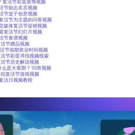
IY 复活节彩蛋装饰视频
活节励志名言视频
活节篮子创意视频
复活节为主题的问答视频
交媒体复活节促销视频
庭复活节幻灯片视频
活节食谱视频
复活节赠品视频
活节假期营业时间视频
复活节彩蛋寻找视频线索
复活节历史解说视频
‘什么是大斋期？’问答视频
虚拟复活节游戏视频
复活日视频教程