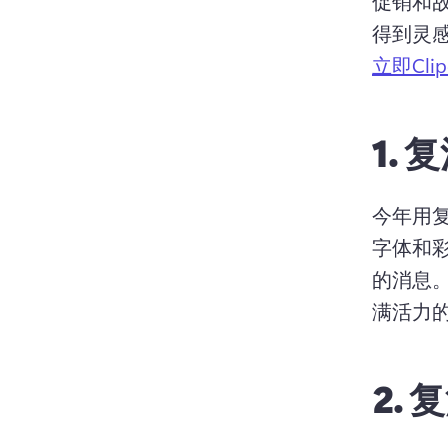
促销和
得到灵
立即Cli
1.
复
今年用
字体和彩
的消息。
满活力的
2.
复