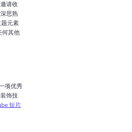
频邀请收
和深思熟
主题元素
任何其他
一项优秀
和装饰技
ube 短片