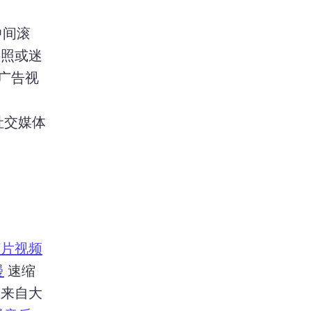
者中间滚
快照或迷
广告视
社交媒体
灯片视频
慢
 速缩
用来自大