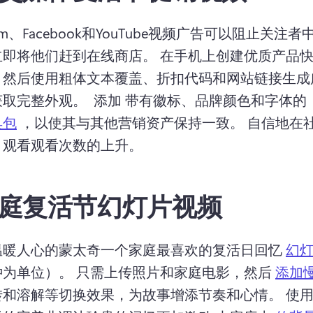
gram、Facebook和YouTube视频广告可以阻止关注
立即将他们赶到在线商店。 
在手机上创建优质产品
，然后使用粗体文本覆盖、折扣代码和网站链接生成
取完整外观。 
 添加 带有徽标、品牌颜色和字体的 
具包
 ，以使其与其他营销资产保持一致。 
自信地在
，观看观看次数的上升。
庭复活节幻灯片视频
温暖人心的蒙太奇一个家庭最喜欢的复活日回忆 
幻
为单位）。 
只需上传照片和家庭电影，然后 
添加
转和溶解等切换效果，为故事增添节奏和心情。 
使