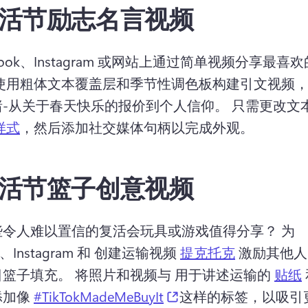
活节励志名言视频
ebook、Instagram 或网站上通过简单视频分享最喜
使用粗体文本覆盖层和季节性调色板构建引文视频
-从关于春天快乐的报价到个人信仰。 
只需更改文
样式
，然后添加社交媒体句柄以完成外观。 
活节篮子创意视频
些令人难以置信的复活会玩具或游戏值得分享？ 
为 
e、Instagram 和 创建运输视频 
提克托克
 激励其他
篮子填充。 
将照片和视频与 用于讲述运输的 
贴纸
(opens in a new tab)
加像 
#TikTokMadeMeBuyIt
这样的标签，以吸引