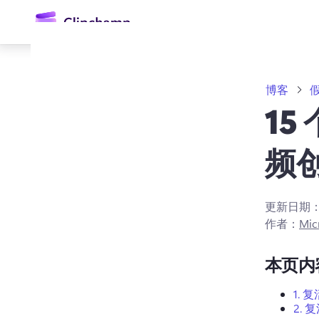
主
要
内
容
博客
1
频
更新日期
登录
作者：
Mic
免费试用
本页内
1.
复
2.
复