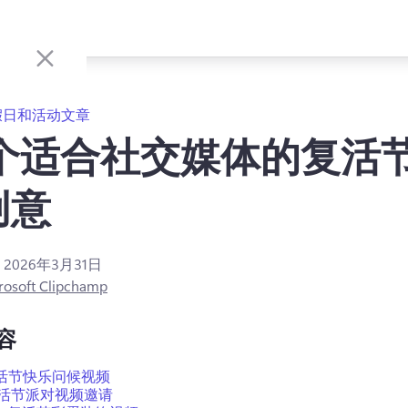
假日和活动文章
5 个适合社交媒体的复活
创意
：
2026年3月31日
rosoft Clipchamp
容
活节快乐问候视频
活节派对视频邀请