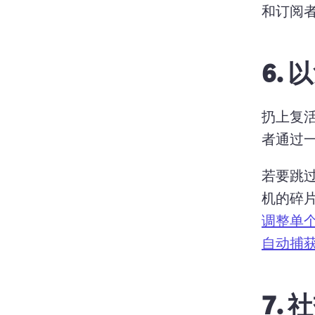
和订阅者
6.
以
扔上复
者通过
若要跳过
机的碎
调整单
自动捕
7.
社