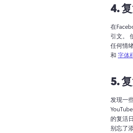
4.
复
在Fac
引文。 
任何情绪
和 
字体
5.
复
发现一
YouTub
的复活日
别忘了添