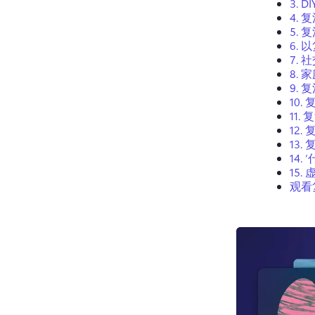
3.
D
4.
复
5.
复
6.
以
7.
社
8.
家
9.
复
10.
11.
复
12.
13.
14.
15.
观看