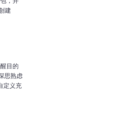
字包，并
创建 
用醒目的
享深思熟虑
自定义充