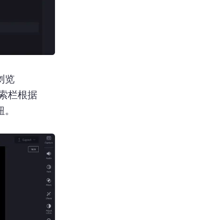
浏览
索栏根据
钮。