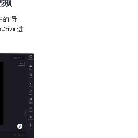
视频
中的“导
ive 进