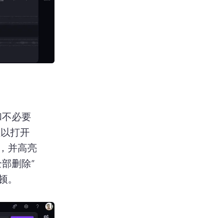
和不必要
以打开 
线，并高亮
部删除”
顿。