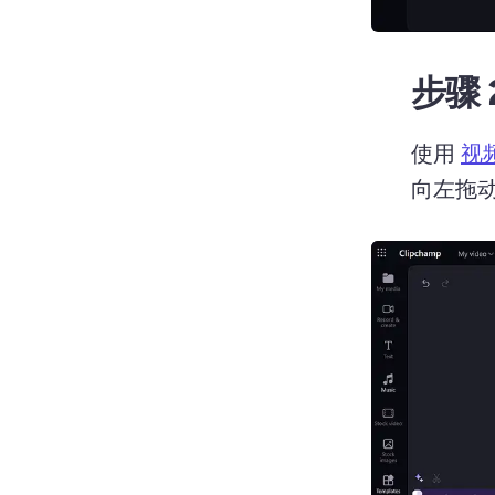
步骤 
使用 
视
向左拖