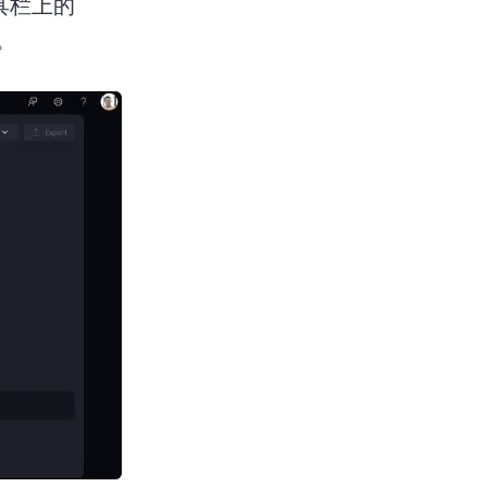
具栏上的
。