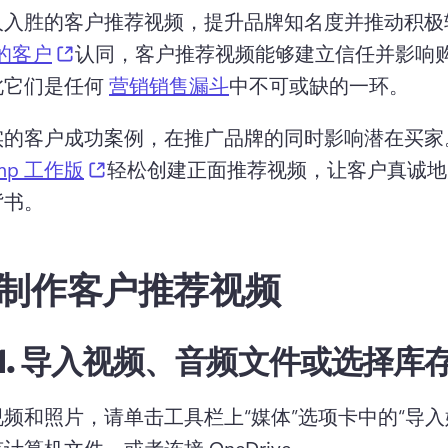
人入胜的客户推荐视频，提升品牌知名度并推动积极
(opens in a new tab)
 的客户
认同，客户推荐视频能够建立信任并影响
它们是任何 
营销销售漏斗
中不可或缺的一环。 
实的客户成功案例，在推广品牌的同时影响潜在买家
(opens in a new tab)
amp 工作版
轻松创建正面推荐视频，让客户真诚地
书。 
制作客户推荐视频
1.
导入视频、音频文件或选择库
频和照片，请单击工具栏上“媒体”选项卡中的“导入
计算机文件，或者连接 
OneDrive
。 