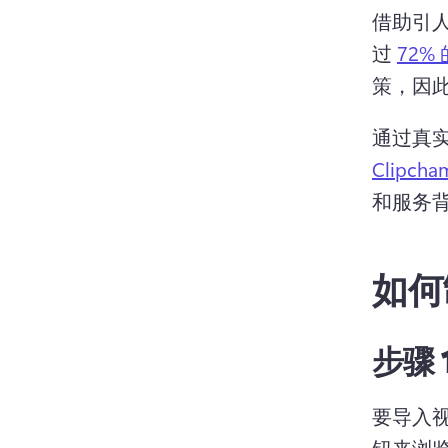
借助引
过 
72%
策，因此
通过真
Clipch
和服务背
如何
步骤 
要导入视
钮来浏览