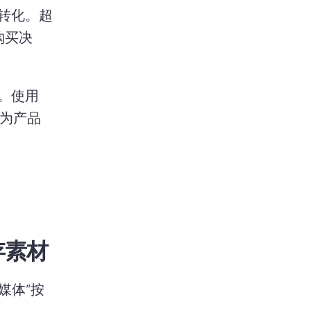
转化。
超
购买决
。
使用 
为产品
存素材
媒体”按