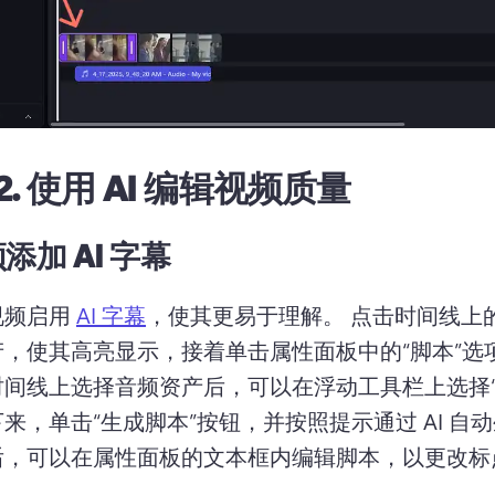
2.
使用 AI 编辑视频质量
添加 AI 字幕
频启用 
AI 字幕
，使其更易于理解。 
点击时间线上
产，使其高亮显示，接着单击属性面板中的“脚本”选
时间线上选择音频资产后，可以在浮动工具栏上选择“
来，单击“生成脚本”按钮，并按照提示通过 AI 自
后，可以在属性面板的文本框内编辑脚本，以更改标