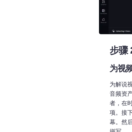
步骤 
为视频
为解说视
音频资
者，在
项。
接下
幕。
然
拼写。