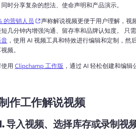
，同时分享复杂的想法、使命声明和产品演示。
(opens in a new tab)
6% 的营销人员
声称解说视频更便于用户理解，视
短短几分钟内增强沟通、留存率和品牌认知度。 
只需
语音
，使用 AI 视频工具和特效进行编辑和定制，然
视频。 
使用 
Clipchamp 工作版
，通过 AI 轻松创建和编
制作工作解说视频
1.
导入视频、选择库存或录制视