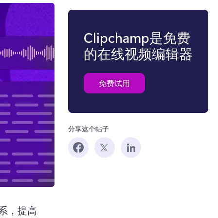
Clipchamp是免费
的在线视频编辑器
免费试用
分享这个帖子
系，提高