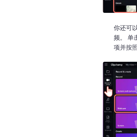
你还可以
频。 
单
项并按