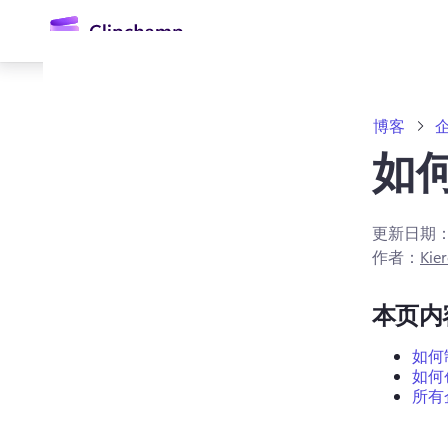
主
要
内
容
博客
如何
更新日期
作者：
Kier
登录
本页内
免费试用
如何
如何
所有