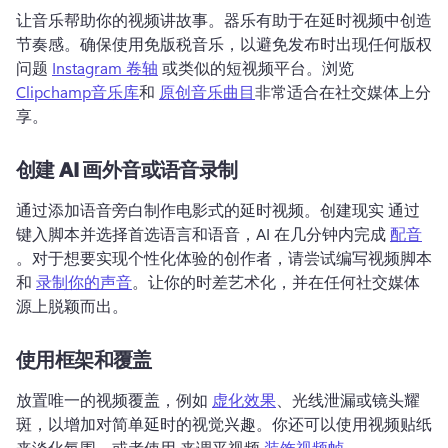
让音乐帮助你的视频讲故事。器乐有助于在延时视频中创造
节奏感。确保使用免版税音乐，以避免发布时出现任何版权
问题 
Instagram 卷轴
 或类似的短视频平台。浏览 
Clipchamp音乐库
和 
原创音乐曲目
非常适合在社交媒体上分
享。
创建 AI 画外音或语音录制
通过添加语音旁白制作电影式的延时视频。创建现实 通过
键入脚本并选择首选语言和语音，AI 在几分钟内完成 
配音
。对于想要实现个性化体验的创作者，请尝试编写视频脚本
和 
录制你的声音
。让你的时差艺术化，并在任何社交媒体
源上脱颖而出。
使用框架和覆盖
放置唯一的视频覆盖，例如 
虚化效果
、光线泄漏或镜头耀
斑，以增加对简单延时的视觉兴趣。你还可以使用视频贴纸
来淡化氛围，或者使用 来调平视频 
装饰视频帧
。