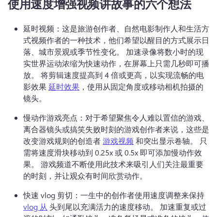
使用速度增强视频讲故事的六个想法
延时视频：这是旅游创作者、自然电影制作人和生活方
式视频作者的一种技术，他们希望以醒目的方式展示日
落、城市景观或季节性变化。 
加速录像将数小时的现
实世界运动浓缩为快速动作，在屏幕上只需几秒即可播
放。 
将剪辑速度提高到 4 倍或更高，以实现流畅的电
影效果 
延时效果
，使用从固定角度或移动相机拍摄的
镜头。 
慢动作游戏亮点：对于希望聚焦令人难以置信的游戏、
离合器镜头或搞笑失败时刻的游戏创作者来说，这些是
改变游戏规则的创造者 
游戏视频
 和突出显示卷轴。 
只
需将速度滑块移动到 0.25x 或 0.5x 即可添加慢动作效
果。 
游戏频道不断使用此技术来吸引人们关注最重要
的时刻，并让观众有时间欣赏动作。 
快速 vlog 剪切：一生中的创作者使用速度调整来保持 
vlog 从
 头到尾以充满活力的速度移动。 
加速重复或过