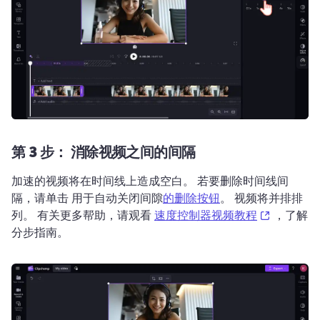
第 3 步：
消除视频之间的间隔
加速的视频将在时间线上造成空白。 
若要删除时间线间
隔，请单击 用于自动关闭间隙
的删除按钮
。 
视频将并排排
(opens in
列。 
有关更多帮助，请观看 
速度控制器视频教程
 ，了解
分步指南。 