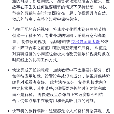
渡的时刻，如通勤镜头、准备餐场景或准备的镜头，使
故事在不丢失任何重要细节的情况下保持移动。 
将快
节奏的剪裁与实时时刻混合在一起，使视频具有自然、
动态的节奏，在整个过程中保持关注。 
节拍匹配的音乐视频：将速度变化同步到歌曲的节拍，
创建一个精美的，专业外观的编辑，感觉有意和高能
量。 
制作歌词视频、品牌卷轴或 
突出显示蒙太奇
 经常
在下降或合唱之前使用速度调整来建立兴奋。 
即使是
对剪辑速度的小调整也会极大地改变音乐和视觉对象在
时间线上的协同工作方式。 
快速完成冗长的教程：加快教程中不太重要的部分，例
如等待应用加载、设置设备或混合成分，使视频保持紧
绷且对观看者友好。 
此方法在烹饪、制作和技术内容
中尤其常见，其中某些步骤需要更长的时间才能完成，
而不是解释。 
将快进设置录像与正常速度指令相结
合，使焦点集中在最有用和最具吸引力的时刻。
快节奏的旅行编辑：这些感觉令人兴奋和身临其境，尤