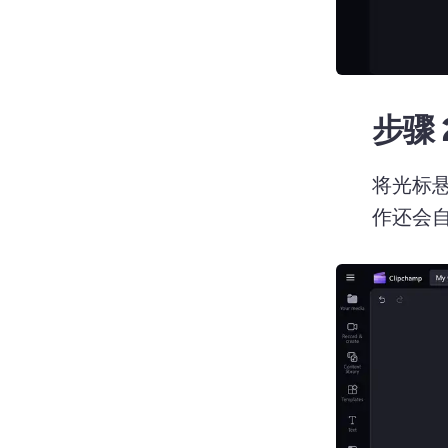
步骤 
将光标
作还会