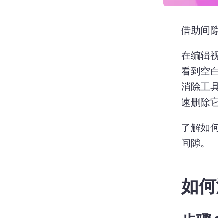
借助间
在编辑
看到空
消除工
速删除
了解如何
间隙。 
如何