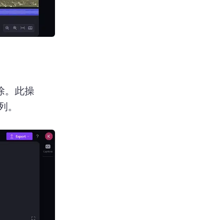
除。
此操
列。