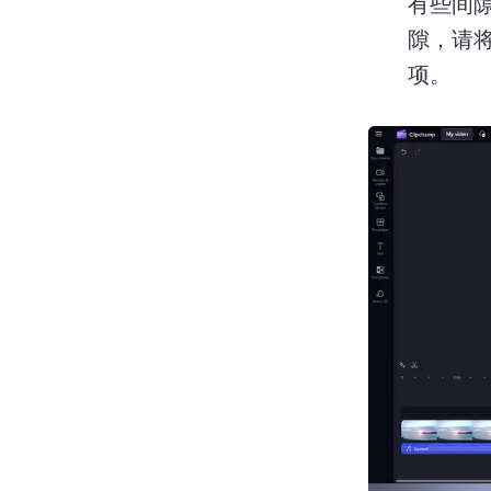
有些间
隙，请
项。