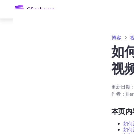
主
要
内
容
博客
如
视
更新日期
登录
作者：
Kier
免费试用
本页内
如何
如何