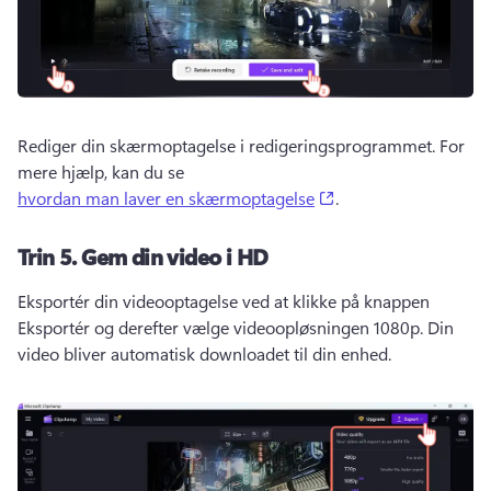
Rediger din skærmoptagelse i redigeringsprogrammet. 
For 
mere hjælp, kan du se 
(opens in a new tab)
hvordan man laver en skærmoptagelse
. 
Trin 5.
Gem din video i HD
Eksportér din videooptagelse ved at klikke på knappen 
Eksportér og derefter vælge videoopløsningen 1080p. 
Din 
video bliver automatisk downloadet til din enhed. 