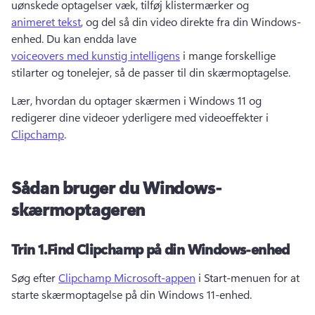
uønskede optagelser væk, tilføj klistermærker og 
animeret tekst
, og del så din video direkte fra din Windows-
enhed. 
Du kan endda lave 
voiceovers med kunstig intelligens
 i mange forskellige 
stilarter og tonelejer, så de passer til din skærmoptagelse. 
Lær, hvordan du optager skærmen i Windows 11 og 
redigerer dine videoer yderligere med videoeffekter i 
Clipchamp
. 
Sådan bruger du Windows-
skærmoptageren
Trin 1.
Find Clipchamp på din Windows-enhed
Søg efter 
Clipchamp Microsoft-appen
 i Start-menuen for at 
starte skærmoptagelse på din Windows 11-enhed. 