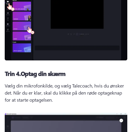
Trin 4.
Optag din skærm
Vælg din mikrofonkilde, og vælg 
Talecoach
, hvis du ønsker 
det. 
Når du er klar, skal du klikke på den røde optageknap 
for at starte optagelsen.