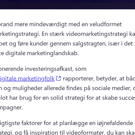
brand mere mindeværdigt med en veludformet 
ketingstrategi. 
En stærk videomarketingstrategi ka
et og føre kunder gennem salgstragten, især i det 
te digitale marketinglandskab. 
nerende investeringsafkast, som 
(opens in a new tab)
igitale marketingfolk
 rapporterer, betyder, at båd
 og muligheder allerede findes på sociale medier, o
ot har brug for en solid strategi for at skabe succes
mpagner. 
igtigste faktorer for at planlægge en iøjnefaldende 
ategi, og få inspiration til videoformater, du kan s