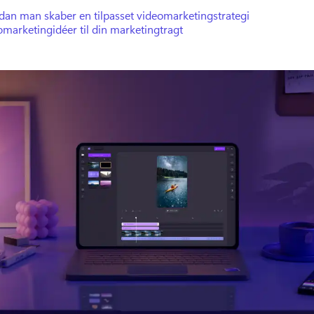
dan man skaber en tilpasset videomarketingstrategi
marketingidéer til din marketingtragt