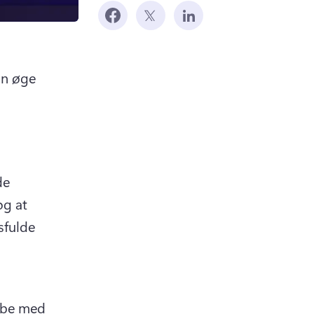
n øge 
e 
g at 
fulde 
kabe med 