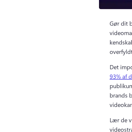
Gør dit 
videomar
kendskab
overfyld
Det impo
93% af d
publikum
brands bl
videoka
Lær de v
videostr