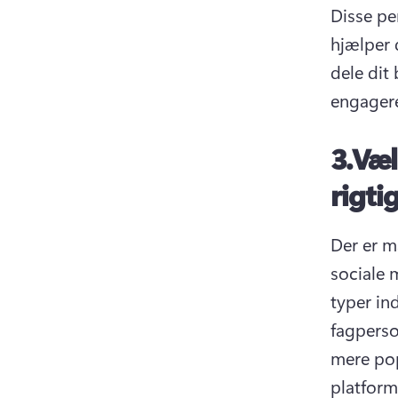
Disse per
hjælper 
dele dit
engagere
3.
Væl
rigti
Der er m
sociale 
typer in
fagperso
mere pop
platform