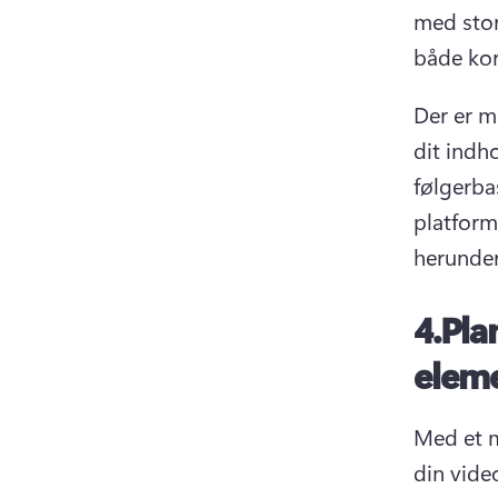
med stor
både kor
Der er ma
dit indho
følgerba
platform
herunder
4.
Pla
elem
Med et m
din vide