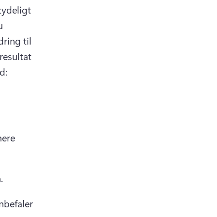
ydeligt 
 
ing til 
esultat 
d: 
ere 
.
befaler 