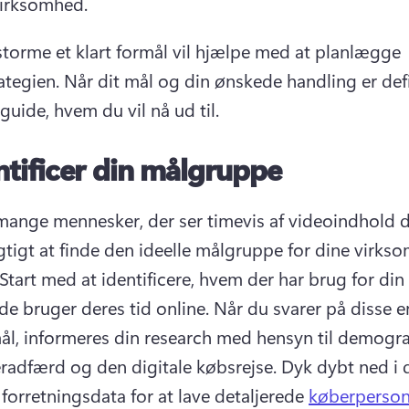
virksomhed.
storme et klart formål vil hjælpe med at planlægge 
ategien. 
Når dit mål og din ønskede handling er defi
 guide, hvem du vil nå ud til.
ntificer din målgruppe
ange mennesker, der ser timevis af videoindhold da
igtigt at finde den ideelle målgruppe for dine virks
Start med at identificere, hvem der har brug for din 
de bruger deres tid online. 
Når du svarer på disse en
l, informeres din research med hensyn til demografi
radfærd og den digitale købsrejse. 
Dyk dybt ned i d
 forretningsdata for at lave detaljerede 
køberperson