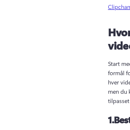
Clipcha
Hvor
vide
Start med
formål f
hver vide
men du k
tilpasse
1.
Bes