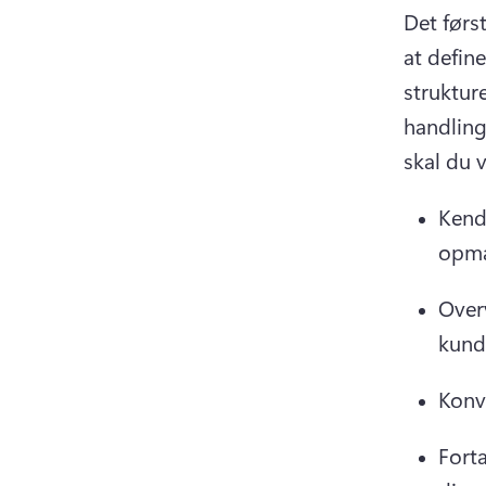
Det først
at define
struktur
handling 
skal du v
Kend
opmæ
Overv
kund
Konv
Forta