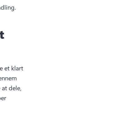
dling. 
t
et klart 
ennem 
at dele, 
er 