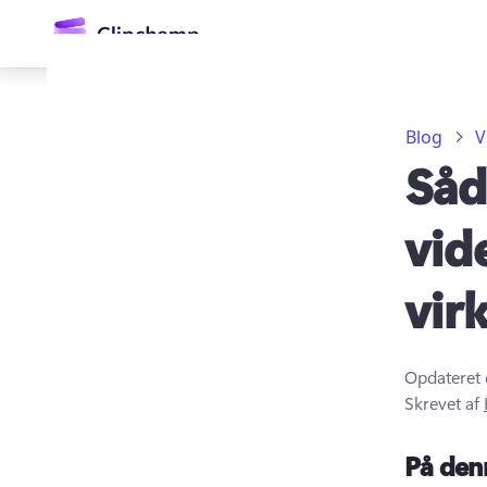
hovedindholdet
Blog
V
Såd
vid
vir
Log på
Prøv det gratis
Opdateret 
Skrevet af
På den