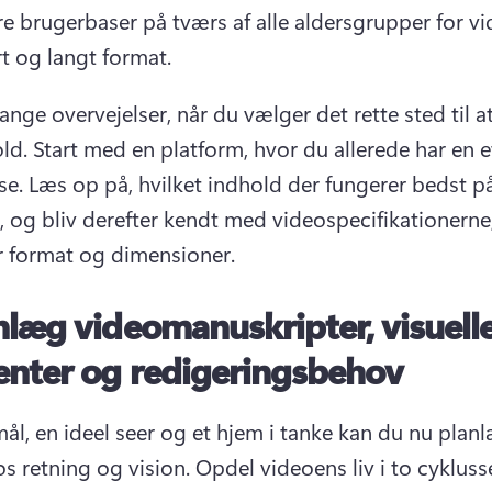
e brugerbaser på tværs af alle aldersgrupper for vid
t og langt format. 
nge overvejelser, når du vælger det rette sted til at
ld. 
Start med en platform, hvor du allerede har en et
se. 
Læs op på, hvilket indhold der fungerer bedst på
, og bliv derefter kendt med videospecifikationerne,
 format og dimensioner. 
nlæg videomanuskripter, visuell
enter og redigeringsbehov
ål, en ideel seer og et hjem i tanke kan du nu plan
os retning og vision. 
Opdel videoens liv i to cyklusse