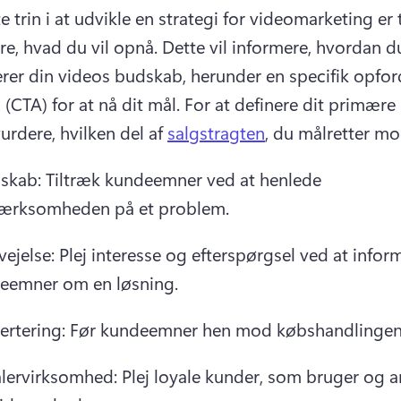
e trin i at udvikle en strategi for videomarketing er t
re, hvad du vil opnå. 
Dette vil informere, hvordan du
erer din videos budskab, herunder en specifik opfordr
(CTA) for at nå dit mål. 
For at definere dit primære r
urdere, hvilken del af 
salgstragten
, du målretter mo
skab: Tiltræk kundeemner ved at henlede 
rksomheden på et problem.
ejelse: Plej interesse og efterspørgsel ved at inform
eemner om en løsning.
ertering: Før kundeemner hen mod købshandlingen
lervirksomhed: Plej loyale kunder, som bruger og an