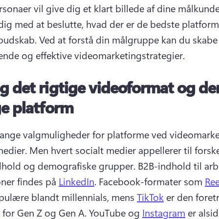
sonaer vil give dig et klart billede af dine målkunder
dig med at beslutte, hvad der er de bedste platforme 
 budskab. 
Ved at forstå din målgruppe kan du skabe
nde og effektive videomarketingstrategier.
g det rigtige videoformat og de
ge platform
ange valgmuligheder for platforme ved videomarket
medier. 
Men hvert socialt medier appellerer til forskel
dhold og demografiske grupper.
 B2B-indhold til ar
ner findes på 
LinkedIn
. 
Facebook-formater som 
Ree
ulære blandt millennials, mens 
TikTok
 er den foret
 for Gen Z og Gen A. 
YouTube og 
Instagram
 er alsi