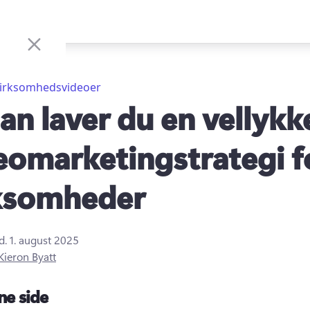
irksomhedsvideoer
an laver du en vellykk
eomarketingstrategi f
ksomheder
d.
1. august 2025
Kieron Byatt
ne side