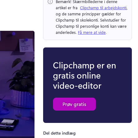
Bemærk!
 Skærmbillederne i denne 
artikel er fra ⁠ 
Clipchamp til arbejdskonti
, 
og de samme principper gælder for 
Clipchamp til skolekonti. 
Selvstudier for 
Clipchamp til personlige konti kan være 
anderledes. 
Få mere at vide
. 
Clipchamp er en
gratis online
video-editor
Prøv gratis
Del dette indlæg