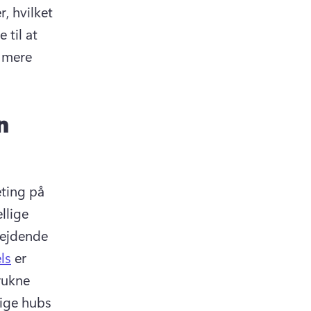
, hvilket 
til at 
 mere 
n
ing på 
lige 
bejdende 
ls
 er 
rukne 
dige hubs 