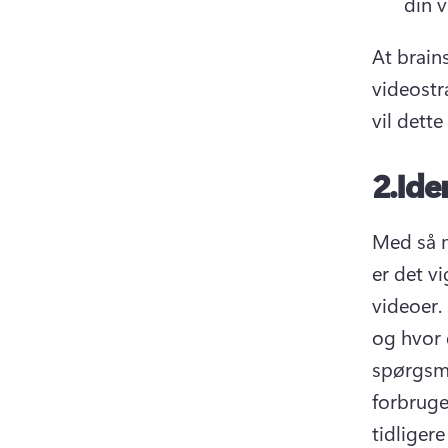
din 
At brain
videostr
vil dette
2.
Ide
Med så m
er det v
videoer. 
og hvor 
spørgsmå
forbruge
tidligere