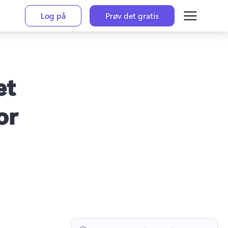
Log på
Prøv det gratis
et
or