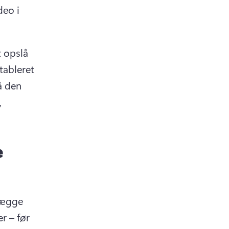
eo i 
 opslå 
ableret 
 den 
 
e
lægge 
r – før 